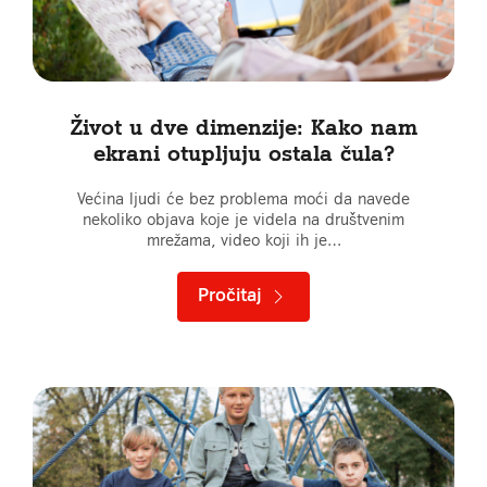
Život u dve dimenzije: Kako nam
ekrani otupljuju ostala čula?
Većina ljudi će bez problema moći da navede
nekoliko objava koje je videla na društvenim
mrežama, video koji ih je…
Pročitaj