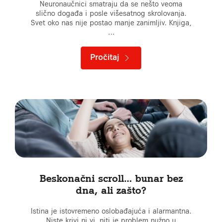
Neuronaučnici smatraju da se nešto veoma
slično događa i posle višesatnog skrolovanja.
Svet oko nas nije postao manje zanimljiv. Knjiga,
…
Pročitaj
Beskonačni scroll… bunar bez
dna, ali zašto?
Istina je istovremeno oslobađajuća i alarmantna.
Niste krivi ni vi, niti je problem nužno u