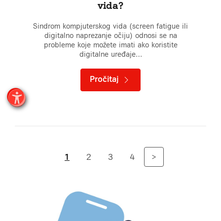
vida?
Sindrom kompjuterskog vida (screen fatigue ili
digitalno naprezanje očiju) odnosi se na
probleme koje možete imati ako koristite
digitalne uređaje…
Pročitaj
1
2
3
4
>