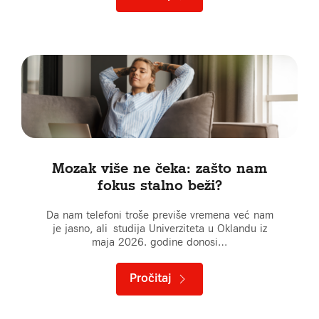
Mozak više ne čeka: zašto nam
fokus stalno beži?
Da nam telefoni troše previše vremena već nam
je jasno, ali studija Univerziteta u Oklandu iz
maja 2026. godine donosi…
Pročitaj