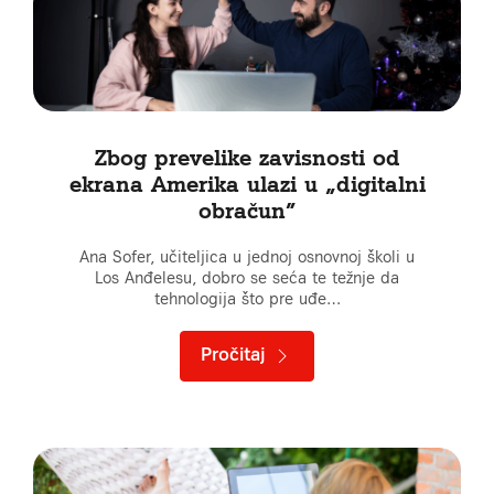
Zbog prevelike zavisnosti od
ekrana Amerika ulazi u „digitalni
obračun”
Ana Sofer, učiteljica u jednoj osnovnoj školi u
Los Anđelesu, dobro se seća te težnje da
tehnologija što pre uđe…
Pročitaj