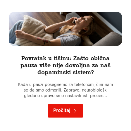
Povratak u tišinu: Zašto obična
pauza više nije dovoljna za naš
dopaminski sistem?
Kada u pauzi posegnemo za telefonom, čini nam
se da smo odmorili. Zapravo, neurobiološki
gledano upravo smo nastavili isti proces…
Pročitaj