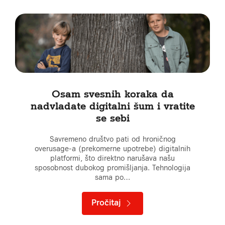
Osam svesnih koraka da
nadvladate digitalni šum i vratite
se sebi
Savremeno društvo pati od hroničnog
overusage-a (prekomerne upotrebe) digitalnih
platformi, što direktno narušava našu
sposobnost dubokog promišljanja. Tehnologija
sama po…
Pročitaj