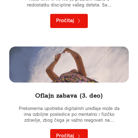
nedostatku discipline vašeg deteta. Sa…
Pročitaj
Oflajn zabava (3. deo)
Prekomerna upotreba digitalnih uređaja može da
ima ozbiljne posledice po mentalno i fizičko
zdravlje, zbog čega je važno reagovati na…
Pročitaj