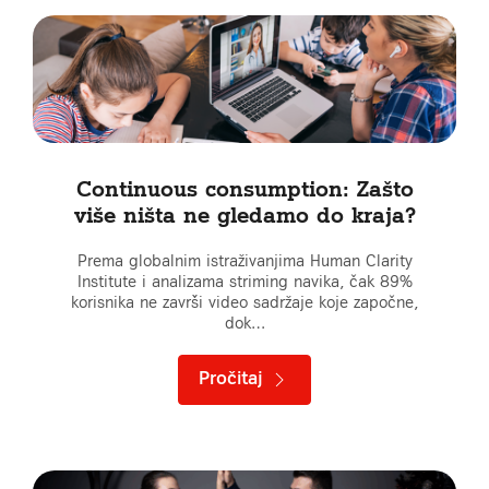
Continuous consumption: Zašto
više ništa ne gledamo do kraja?
Prema globalnim istraživanjima Human Clarity
Institute i analizama striming navika, čak 89%
korisnika ne završi video sadržaje koje započne,
dok…
Pročitaj