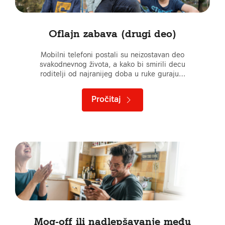
Oflajn zabava (drugi deo)
Mobilni telefoni postali su neizostavan deo
svakodnevnog života, a kako bi smirili decu
roditelji od najranijeg doba u ruke guraju…
Pročitaj
Mog-off ili nadlepšavanje među