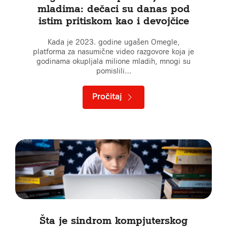
mladima: dečaci su danas pod
istim pritiskom kao i devojčice
Kada je 2023. godine ugašen Omegle,
platforma za nasumične video razgovore koja je
godinama okupljala milione mladih, mnogi su
pomislili…
Pročitaj
Šta je sindrom kompjuterskog