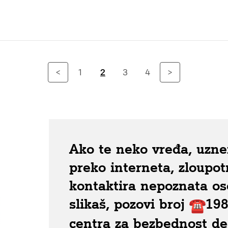
<
1
2
3
4
>
Ako te neko vređa, uznem
preko interneta, zloupotr
kontaktira nepoznata os
slikaš, pozovi broj
198
centra za bezbednost dec