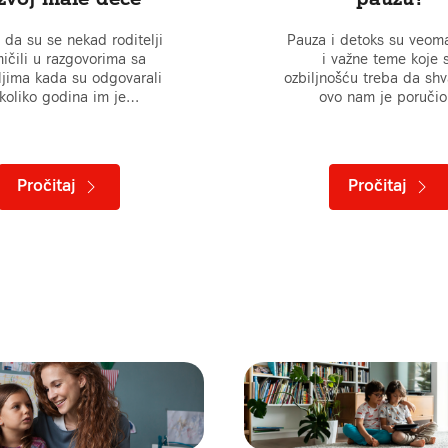
 da su se nekad roditelji
Pauza i detoks su veom
ičili u razgovorima sa
i važne teme koje 
eljima kada su odgovarali
ozbiljnošću treba da shv
koliko godina im je…
ovo nam je poruči
Pročitaj
Pročitaj