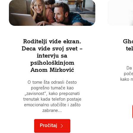
Roditelji vide ekran.
Gho
Deca vide svoj svet –
te
intervju sa
psihološkinjom
Da 
Anom Mirković
poče
kako n
O tome šta odrasli često
pogrešno tumače kao
„zavisnost“, kako prepoznati
trenutak kada telefon postaje
emocionalno utočište i zašto
zabrane…
Pročitaj