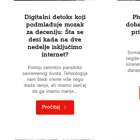
Digitalni detoks koji
Ph
podmlađuje mozak
doba
za deceniju: Šta se
pri
desi kada na dve
nedelje isključimo
Svima
internet?
negde 
kilome
Postoji zanimljiv paradoks
danas
savremenog života. Tehnologija
nam štedi vreme više nego
ikada ranije, ali imamo osećaj
da ga imamo manje…
Pročitaj