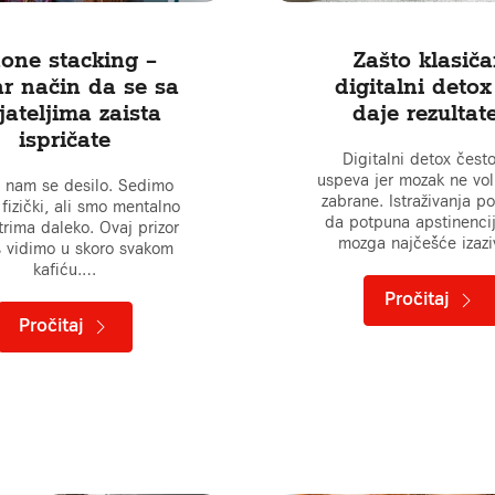
one stacking –
Zašto klasič
r način da se sa
digitalni detox
jateljima zaista
daje rezultat
ispričate
Digitalni detox čest
uspeva jer mozak ne vol
 nam se desilo. Sedimo
zabrane. Istraživanja p
fizički, ali smo mentalno
da potpuna apstinenci
trima daleko. Ovaj prizor
mozga najčešće izaz
 vidimo u skoro svakom
kafiću.…
Pročitaj
Pročitaj