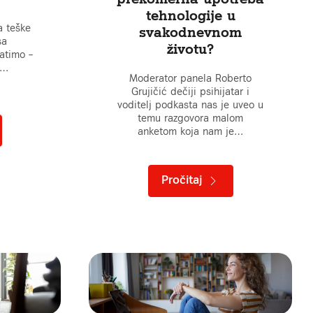
tehnologije u
a teške
svakodnevnom
sa
životu?
atimo –
o…
Moderator panela Roberto
Grujičić dečiji psihijatar i
voditelj podkasta nas je uveo u
temu razgovora malom
anketom koja nam je…
Pročitaj