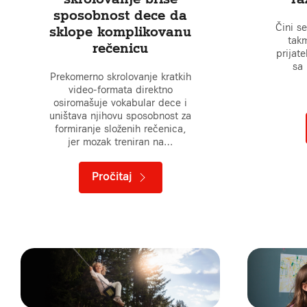
sposobnost dece da
Čini se
sklope komplikovanu
takm
rečenicu
prijat
sa 
Prekomerno skrolovanje kratkih
video-formata direktno
osiromašuje vokabular dece i
uništava njihovu sposobnost za
formiranje složenih rečenica,
jer mozak treniran na…
Pročitaj