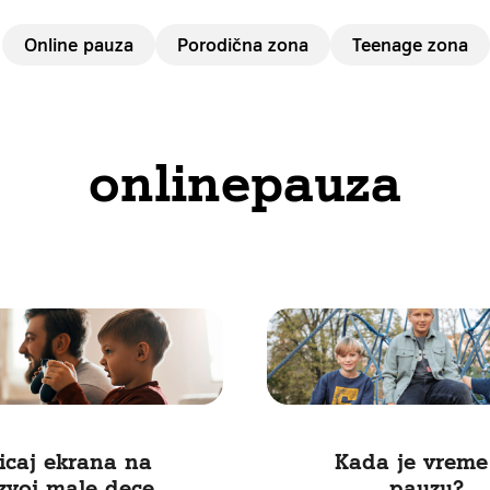
Online pauza
Porodična zona
Teenage zona
onlinepauza
icaj ekrana na
Kada je vreme
zvoj male dece
pauzu?