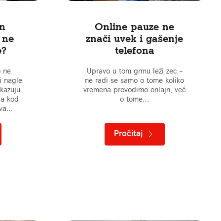
an
Online pauze ne
 ne
znači uvek i gašenje
e?
telefona
o ne
Upravo u tom grmu leži zec –
i nagle
ne radi se samo o tome koliko
okazuju
vremena provodimo onlajn, već
ja kod
o tome…
iva…
Pročitaj