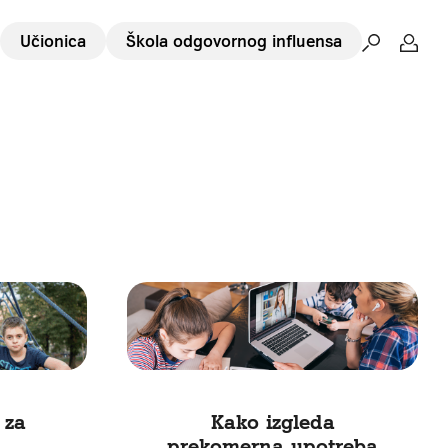
Učionica
Škola odgovornog influensa
 za
Kako izgleda
prekomerna upotreba