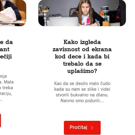
e da
Kako izgleda
tant
zavisnost od ekrana
čiji
kod dece i kada bi
trebalo da se
uplašimo?
nije
a. Mala
Kao da se desilo malo čudo
a treba
kada su nam se slike i videi
raciju,
stvorili bukvalno na dlanu.
…
Naivno smo požurili…
Pročitaj