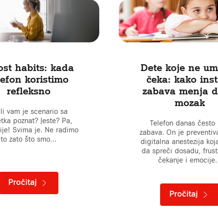
st habits: kada
Dete koje ne um
lefon koristimo
čeka: kako ins
refleksno
zabava menja de
mozak
li vam je scenario sa
tka poznat? Jeste? Pa,
Telefon danas često 
ije! Svima je. Ne radimo
zabava. On je preventiv
to zato što smo…
digitalna anestezija koj
da spreči dosadu, frust
čekanje i emocije
Pročitaj
Pročitaj