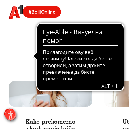
#BoljiOnline
Kako prekomerno
Ut
skrolovanje briše
ra