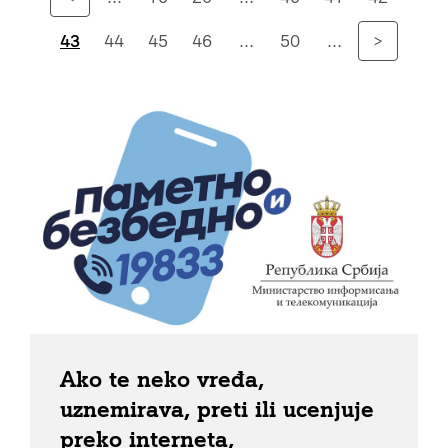
43
44
45
46
...
50
...
>
Ako te neko vređa,
uznemirava, preti ili ucenjuje
preko interneta,