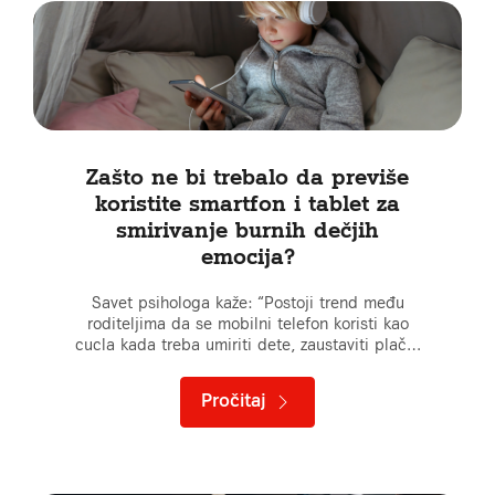
Zašto ne bi trebalo da previše
koristite smartfon i tablet za
smirivanje burnih dečjih
emocija?
Savet psihologa kaže: “Postoji trend među
roditeljima da se mobilni telefon koristi kao
cucla kada treba umiriti dete, zaustaviti plač…
Pročitaj