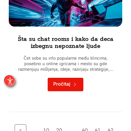
Šta su chat rooms i kako da deca
izbegnu nepoznate ljude
Čet sobe su vrlo popularne među klincima,
posebno u online igricama i mesto su gde
razmenjuju mišljenja, ideje, razvijaju strategije,…
Pročitaj
<
...
10
20
...
40
41
42