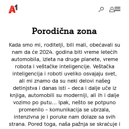
Porodična zona
Kada smo mi, roditelji, bili mali, obećavali su
nam da će 2024. godina biti vreme letećih
automobila, izleta na druge planete, vreme
robota i veštačke inteligencije. Veštačka
inteligencija i roboti uveliko osvajaju svet,
ali mi znamo da su neki delovi našeg
detinjstva i danas isti – deca i dalje uče iz
knjiga, automobili su moderniji, ali ih i dalje
vozimo po putu… Ipak, nešto se potpuno
promenilo – komunikacija se ubrzala,
intenzivna je i poruke nam dolaze sa svih
strana. Pored toga, naša pažnja se skraćuje i