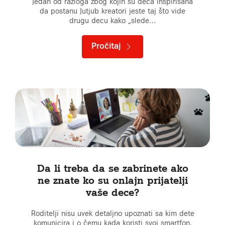
Jedan od razloga zbog kojih su deca inspirisana
da postanu Jutjub kreatori jeste taj što vide
drugu decu kako „slede…
Pročitaj
Da li treba da se zabrinete ako
ne znate ko su onlajn prijatelji
vaše dece?
Roditelji nisu uvek detaljno upoznati sa kim dete
komunicira i o čemu kada koristi svoj smartfon.