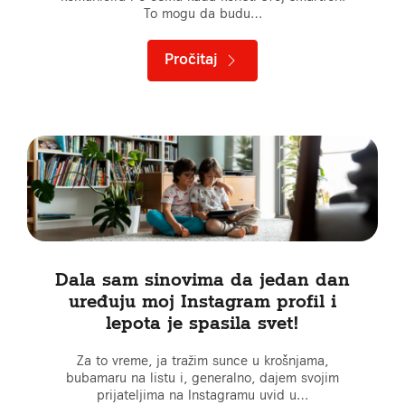
To mogu da budu…
Pročitaj
Dala sam sinovima da jedan dan
uređuju moj Instagram profil i
lepota je spasila svet!
Za to vreme, ja tražim sunce u krošnjama,
bubamaru na listu i, generalno, dajem svojim
prijateljima na Instagramu uvid u…