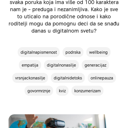
svaka poruka koja ima više od 100 karaktera
nam je – preduga i nezanimljiva. Kako je sve
to uticalo na porodične odnose i kako
roditelji mogu da pomognu deci da se snađu
danas u digitalnom svetu?
digitalnapismenost
podrska
wellbeing
empatija
digitalnonasilje
generacijaz
vrsnjackonasilje
digitalnidetoks
onlinepauza
govormrznje
kviz
konzumerizam