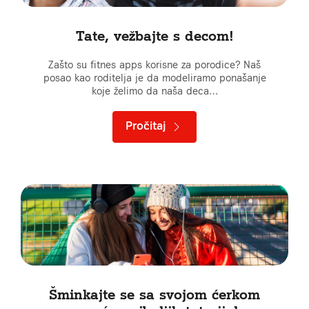
Tate, vežbajte s decom!
Zašto su fitnes apps korisne za porodice? Naš
posao kao roditelja je da modeliramo ponašanje
koje želimo da naša deca…
Pročitaj
Šminkajte se sa svojom ćerkom