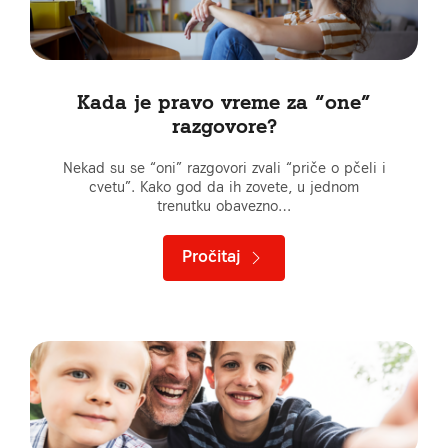
Kada je pravo vreme za “one”
razgovore?
Nekad su se “oni” razgovori zvali “priče o pčeli i
cvetu”. Kako god da ih zovete, u jednom
trenutku obavezno…
Pročitaj