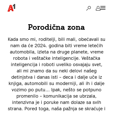
Porodična zona
Kada smo mi, roditelji, bili mali, obećavali su
nam da će 2024. godina biti vreme letećih
automobila, izleta na druge planete, vreme
robota i veštačke inteligencije. Veštačka
inteligencija i roboti uveliko osvajaju svet,
ali mi znamo da su neki delovi našeg
detinjstva i danas isti – deca i dalje uče iz
knjiga, automobili su moderniji, ali ih i dalje
vozimo po putu… Ipak, nešto se potpuno
promenilo – komunikacija se ubrzala,
intenzivna je i poruke nam dolaze sa svih
strana. Pored toga, naša pažnja se skraćuje i