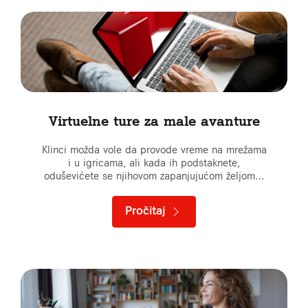
Virtuelne ture za male avanture
Klinci možda vole da provode vreme na mrežama
i u igricama, ali kada ih podstaknete,
oduševićete se njihovom zapanjujućom željom…
Pročitaj