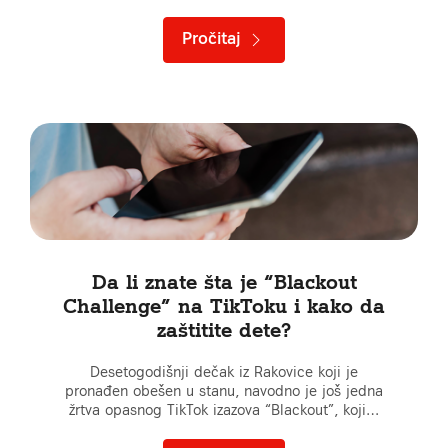
Pročitaj
Da li znate šta je “Blackout
Challenge” na TikToku i kako da
zaštitite dete?
Desetogodišnji dečak iz Rakovice koji je
pronađen obešen u stanu, navodno je još jedna
žrtva opasnog TikTok izazova “Blackout”, koji…