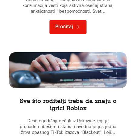
konzumacija vesti koja aktivira osećaj straha,
anksioznosti i bespomoćnosti. Svet…
Pročitaj
Sve što roditelji treba da znaju o
igrici Roblox
Desetogodišnji dečak iz Rakovice koji je
pronađen obešen u stanu, navodno je još jedna
žrtva opasnog TikTok izazova “Blackout”, koji…