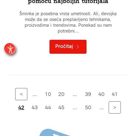
pomoću najboljih tutorijala
Šminka je posebna vrsta umetnosti. Ali, devojka
može da se oseća preplavljeno tehnikama,
proizvodima i trendovima. Ponekad su nam
potrebni…
Pročitaj
<
...
10
20
...
39
40
41
42
43
44
45
...
50
...
>