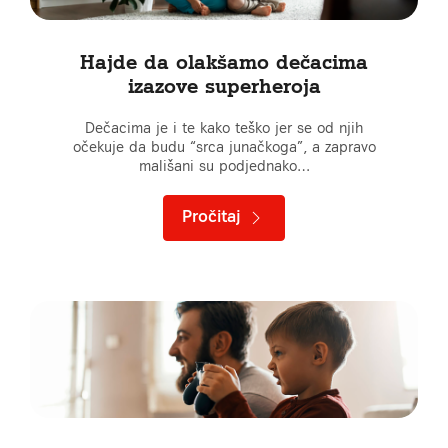
Hajde da olakšamo dečacima
izazove superheroja
Dečacima je i te kako teško jer se od njih
očekuje da budu “srca junačkoga”, a zapravo
mališani su podjednako…
Pročitaj