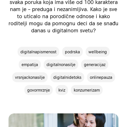
svaka poruka koja ima više od 100 karaktera
nam je – preduga i nezanimljiva. Kako je sve
to uticalo na porodične odnose i kako
roditelji mogu da pomognu deci da se snađu
danas u digitalnom svetu?
digitalnapismenost
podrska
wellbeing
empatija
digitalnonasilje
generacijaz
vrsnjackonasilje
digitalnidetoks
onlinepauza
govormrznje
kviz
konzumerizam