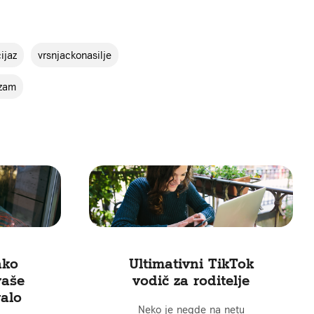
ijaz
vrsnjackonasilje
zam
ako
Ultimativni TikTok
vaše
vodič za roditelje
alo
Neko je negde na netu