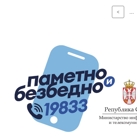
<
...