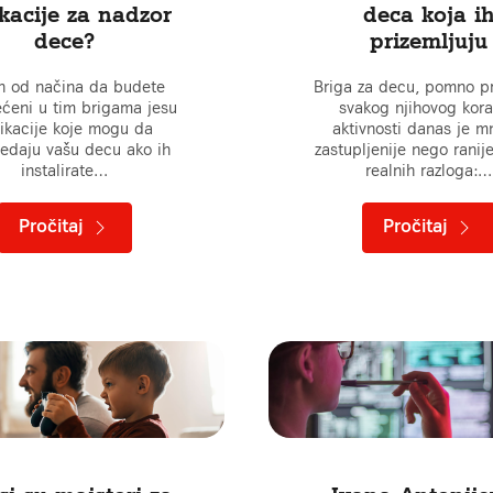
kacije za nadzor
deca koja i
dece?
prizemljuju
n od načina da budete
Briga za decu, pomno p
ećeni u tim brigama jesu
svakog njihovog kora
ikacije koje mogu da
aktivnosti danas je 
edaju vašu decu ako ih
zastupljenije nego ranije
instalirate…
realnih razloga:…
Pročitaj
Pročitaj