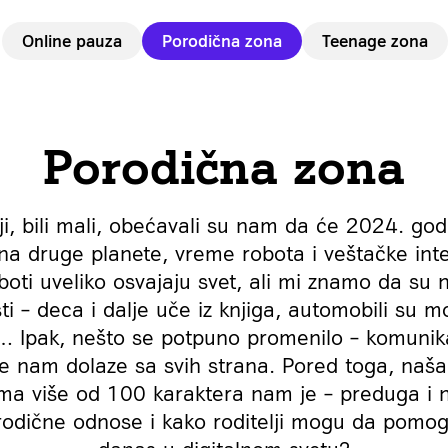
Online pauza
Porodična zona
Teenage zona
Porodična zona
i, bili mali, obećavali su nam da će 2024. god
 na druge planete, vreme robota i veštačke inte
roboti uveliko osvajaju svet, ali mi znamo da su 
ti – deca i dalje uče iz knjiga, automobili su mod
 Ipak, nešto se potpuno promenilo – komunika
ke nam dolaze sa svih strana. Pored toga, naša
ma više od 100 karaktera nam je – preduga i n
orodične odnose i kako roditelji mogu da pomo