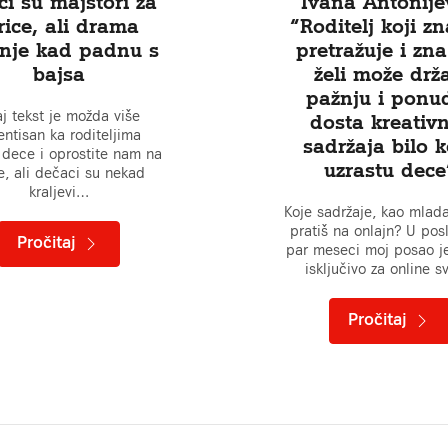
ci su majstori za
Ivana Antonije
rice, ali drama
“Roditelj koji z
inje kad padnu s
pretražuje i zna
bajsa
želi može drža
pažnju i ponud
j tekst je možda više
dosta kreativ
jentisan ka roditeljima
sadržaja bilo 
dece i oprostite nam na
uzrastu dece
, ali dečaci su nekad
kraljevi…
Koje sadržaje, kao mla
pratiš na onlajn? U pos
Pročitaj
par meseci moj posao j
isključivo za online 
Pročitaj