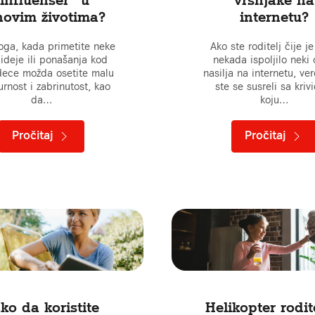
hovim životima?
internetu?
oga, kada primetite neke
Ako ste roditelj čije j
ideje ili ponašanja kod
nekada ispoljilo neki 
dece možda osetite malu
nasilja na internetu, ve
rnost i zabrinutost, kao
ste se susreli sa kriv
da…
koju…
Pročitaj
Pročitaj
ko da koristite
Helikopter rodite