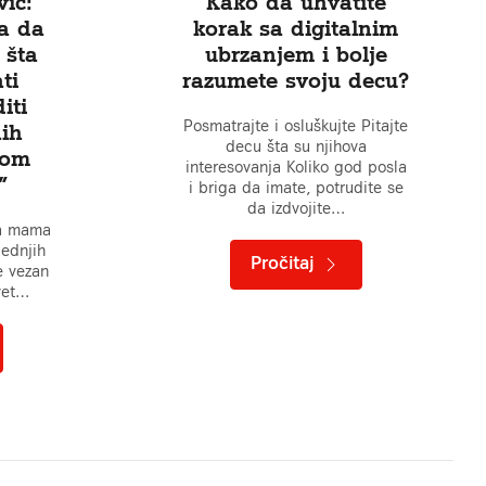
vić:
Kako da uhvatite
na da
korak sa digitalnim
 šta
ubrzanjem i bolje
ti
razumete svoju decu?
iti
Posmatrajte i osluškujte Pitajte
nih
decu šta su njihova
kom
interesovanja Koliko god posla
”
i briga da imate, potrudite se
da izdvojite…
da mama
lednjih
Pročitaj
e vezan
svet…