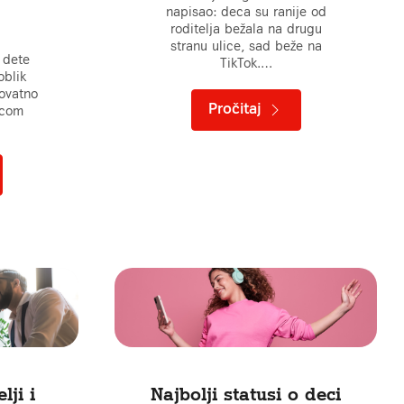
napisao: deca su ranije od
roditelja bežala na drugu
stranu ulice, sad beže na
e dete
TikTok.…
oblik
rovatno
Pročitaj
icom
lji i
Najbolji statusi o deci