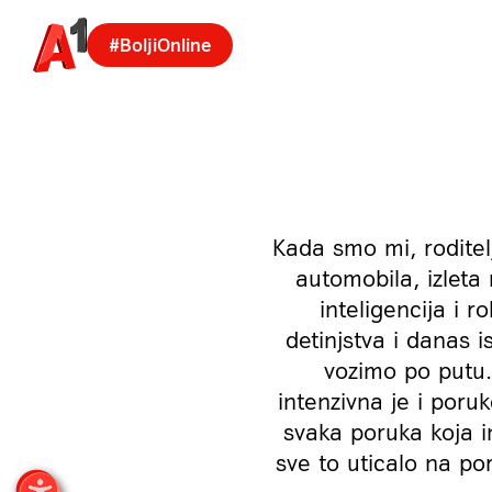
#BoljiOnline
Kada smo mi, roditelj
automobila, izleta
inteligencija i 
detinjstva i danas is
vozimo po putu…
intenzivna je i poru
svaka poruka koja i
sve to uticalo na p