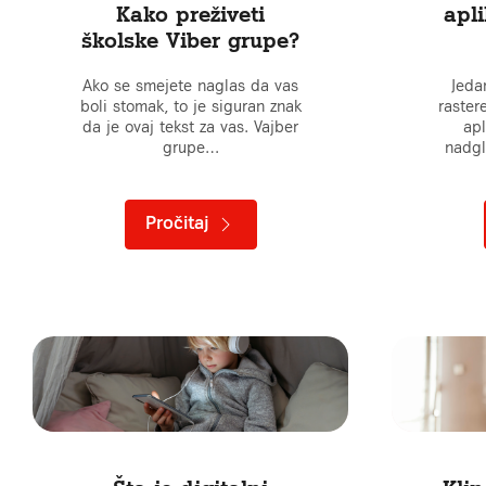
Kako preživeti
apli
školske Viber grupe?
Ako se smejete naglas da vas
Jeda
boli stomak, to je siguran znak
raster
da je ovaj tekst za vas. Vajber
apl
grupe…
nadgl
Pročitaj