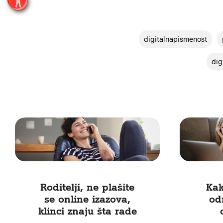
digitalnapismenost
dig
Roditelji, ne plašite
Kak
se online izazova,
od
klinci znaju šta rade
„