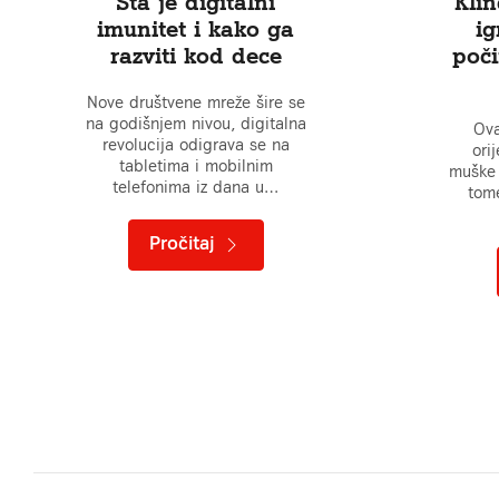
Šta je digitalni
Klin
imunitet i kako ga
ig
razviti kod dece
poč
Nove društvene mreže šire se
na godišnjem nivou, digitalna
Ova
revolucija odigrava se na
ori
tabletima i mobilnim
muške 
telefonima iz dana u…
tome
Pročitaj