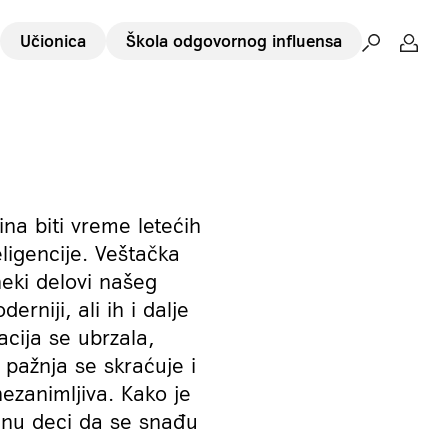
Učionica
Škola odgovornog influensa
ina biti vreme letećih
ligencije. Veštačka
neki delovi našeg
erniji, ali ih i dalje
cija se ubrzala,
 pažnja se skraćuje i
ezanimljiva. Kako je
gnu deci da se snađu