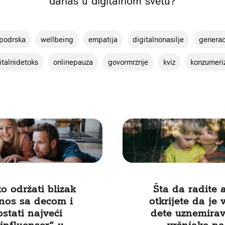
danas u digitalnom svetu?
podrska
wellbeing
empatija
digitalnonasilje
generac
italnidetoks
onlinepauza
govormrznje
kviz
konzumeri
o održati blizak
Šta da radite 
nos sa decom i
otkrijete da je 
ostati najveći
dete uznemirav
influenser“ u
vršnjake na