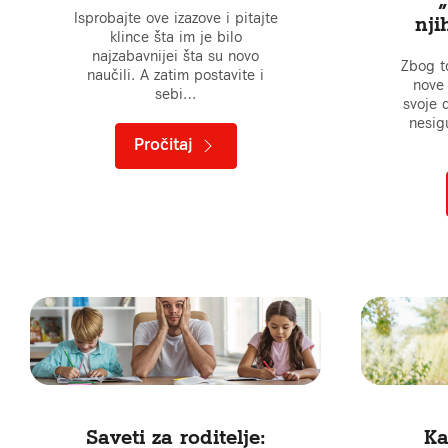
Isprobajte ove izazove i pitajte
nji
klince šta im je bilo
najzabavnijei šta su novo
Zbog t
naučili. A zatim postavite i
nove 
sebi…
svoje 
nesigu
Pročitaj
Saveti za roditelje:
Ka