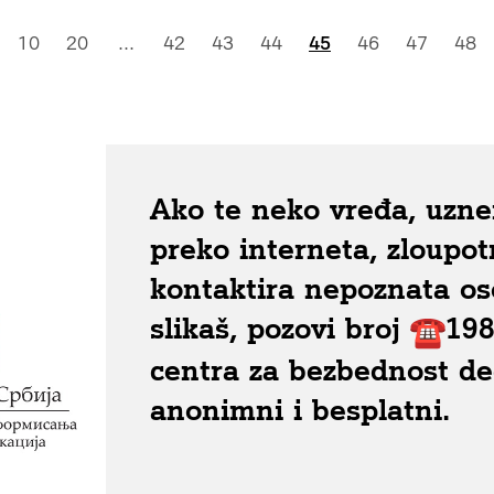
10
20
...
42
43
44
45
46
47
48
Ako te neko vređa, uznem
preko interneta, zloupotr
kontaktira nepoznata os
slikaš, pozovi broj
198
centra za bezbednost dec
anonimni i besplatni.