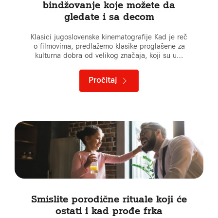
bindžovanje koje možete da
gledate i sa decom
Klasici jugoslovenske kinematografije Kad je reč
o filmovima, predlažemo klasike proglašene za
kulturna dobra od velikog značaja, koji su u…
Pročitaj
Smislite porodične rituale koji će
ostati i kad prođe frka