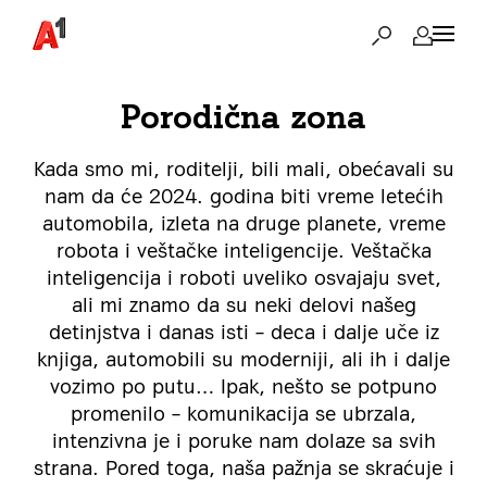
Porodična zona
Kada smo mi, roditelji, bili mali, obećavali su
nam da će 2024. godina biti vreme letećih
automobila, izleta na druge planete, vreme
robota i veštačke inteligencije. Veštačka
inteligencija i roboti uveliko osvajaju svet,
ali mi znamo da su neki delovi našeg
detinjstva i danas isti – deca i dalje uče iz
knjiga, automobili su moderniji, ali ih i dalje
vozimo po putu… Ipak, nešto se potpuno
promenilo – komunikacija se ubrzala,
intenzivna je i poruke nam dolaze sa svih
strana. Pored toga, naša pažnja se skraćuje i