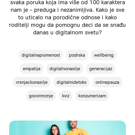
svaka poruka koja ima više od 100 karaktera
nam je – preduga i nezanimljiva. Kako je sve
to uticalo na porodične odnose i kako
roditelji mogu da pomognu deci da se snađu
danas u digitalnom svetu?
digitalnapismenost
podrska
wellbeing
empatija
digitalnonasilje
generacijaz
vrsnjackonasilje
digitalnidetoks
onlinepauza
govormrznje
kviz
konzumerizam