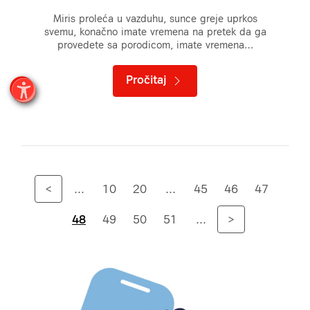
Miris proleća u vazduhu, sunce greje uprkos
svemu, konačno imate vremena na pretek da ga
provedete sa porodicom, imate vremena…
Pročitaj
<
...
10
20
...
45
46
47
48
49
50
51
...
>