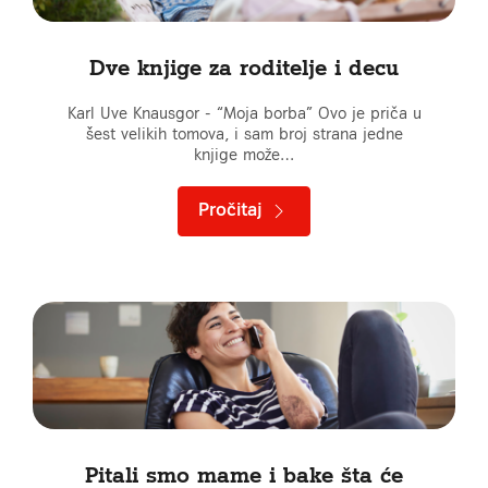
Dve knjige za roditelje i decu
Karl Uve Knausgor - “Moja borba” Ovo je priča u
šest velikih tomova, i sam broj strana jedne
knjige može…
Pročitaj
Pitali smo mame i bake šta će