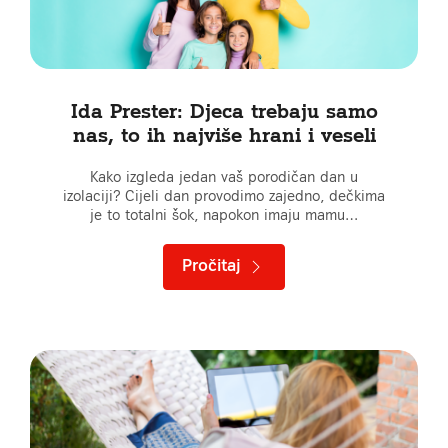
Ida Prester: Djeca trebaju samo
nas, to ih najviše hrani i veseli
Kako izgleda jedan vaš porodičan dan u
izolaciji? Cijeli dan provodimo zajedno, dečkima
je to totalni šok, napokon imaju mamu…
Pročitaj