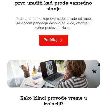
prvo uraditi kad prođe vanredno
stanje
Pitali smo dame koje ove nedelje rade od kuće,
sa decom pohađaju časove od kuće, obavljaju
kućne poslove i izlaze…
Pročitaj
Kako klinci provode vreme u
izolaciji?