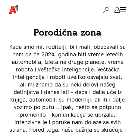
Porodična zona
Kada smo mi, roditelji, bili mali, obećavali su
nam da će 2024. godina biti vreme letećih
automobila, izleta na druge planete, vreme
robota i veštačke inteligencije. Veštačka
inteligencija i roboti uveliko osvajaju svet,
ali mi znamo da su neki delovi našeg
detinjstva i danas isti – deca i dalje uče iz
knjiga, automobili su moderniji, ali ih i dalje
vozimo po putu… Ipak, nešto se potpuno
promenilo – komunikacija se ubrzala,
intenzivna je i poruke nam dolaze sa svih
strana. Pored toga, naša pažnja se skraćuje i