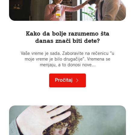
Kako da bolje razumemo šta
danas znači biti dete?
Vaše vreme je sada. Zaboravite na rečenicu “u
moje vreme je bilo drugačije”. Vremena se
menjaju, a to donosi nove…
Pročitaj