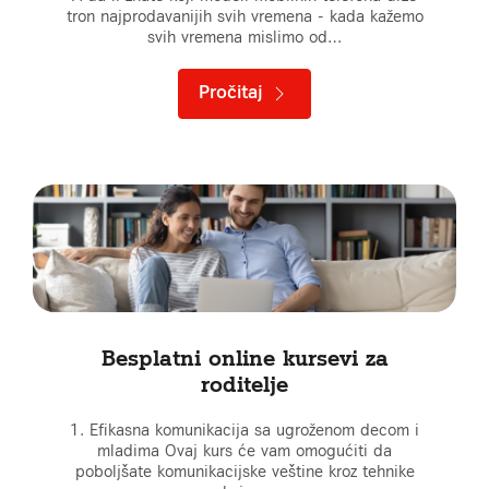
tron najprodavanijih svih vremena - kada kažemo
svih vremena mislimo od…
Pročitaj
Besplatni online kursevi za
roditelje
1. Efikasna komunikacija sa ugroženom decom i
mladima Ovaj kurs će vam omogućiti da
poboljšate komunikacijske veštine kroz tehnike