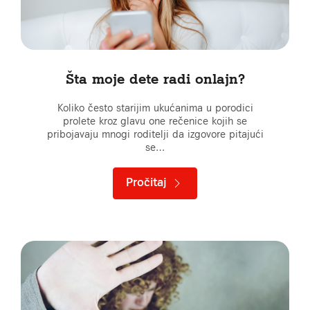
Šta moje dete radi onlajn?
Koliko često starijim ukućanima u porodici
prolete kroz glavu one rečenice kojih se
pribojavaju mnogi roditelji da izgovore pitajući
se…
Pročitaj