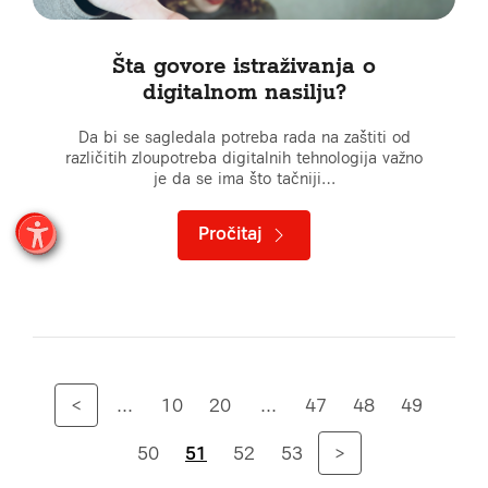
Šta govore istraživanja o
digitalnom nasilju?
Da bi se sagledala potreba rada na zaštiti od
različitih zloupotreba digitalnih tehnologija važno
je da se ima što tačniji…
Pročitaj
<
...
10
20
...
47
48
49
50
51
52
53
>