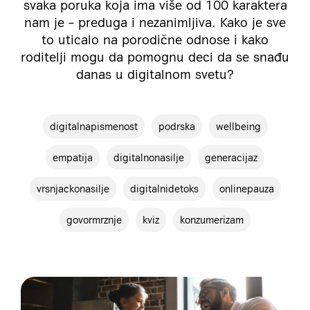
svaka poruka koja ima više od 100 karaktera
nam je – preduga i nezanimljiva. Kako je sve
to uticalo na porodične odnose i kako
roditelji mogu da pomognu deci da se snađu
danas u digitalnom svetu?
digitalnapismenost
podrska
wellbeing
empatija
digitalnonasilje
generacijaz
vrsnjackonasilje
digitalnidetoks
onlinepauza
govormrznje
kviz
konzumerizam