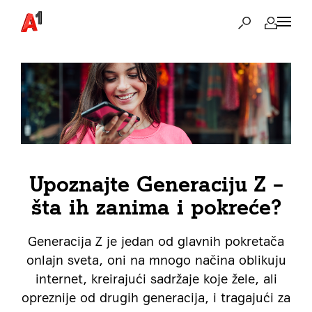
Upoznajte Generaciju Z –
šta ih zanima i pokreće?
Generacija Z je jedan od glavnih pokretača
onlajn sveta, oni na mnogo načina oblikuju
internet, kreirajući sadržaje koje žele, ali
opreznije od drugih generacija, i tragajući za