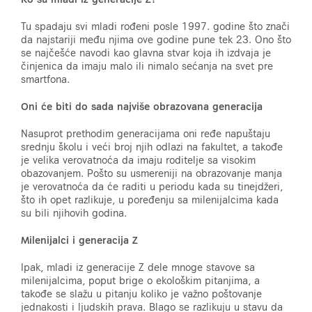
Tu spadaju svi mladi rođeni posle 1997. godine što znači
da najstariji među njima ove godine pune tek 23. Ono što
se najčešće navodi kao glavna stvar koja ih izdvaja je
činjenica da imaju malo ili nimalo sećanja na svet pre
smartfona.
Oni će biti do sada najviše obrazovana generacija
Nasuprot prethodim generacijama oni ređe napuštaju
srednju školu i veći broj njih odlazi na fakultet, a takođe
je velika verovatnoća da imaju roditelje sa visokim
obazovanjem. Pošto su usmereniji na obrazovanje manja
je verovatnoća da će raditi u periodu kada su tinejdžeri,
što ih opet razlikuje, u poređenju sa milenijalcima kada
su bili njihovih godina.
Milenijalci i generacija Z
Ipak, mladi iz generacije Z dele mnoge stavove sa
milenijalcima, poput brige o ekološkim pitanjima, a
takođe se slažu u pitanju koliko je važno poštovanje
jednakosti i ljudskih prava. Blago se razlikuju u stavu da