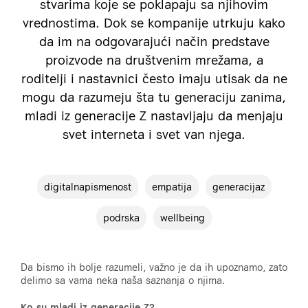
stvarima koje se poklapaju sa njihovim
vrednostima. Dok se kompanije utrkuju kako
da im na odgovarajući način predstave
proizvode na društvenim mrežama, a
roditelji i nastavnici često imaju utisak da ne
mogu da razumeju šta tu generaciju zanima,
mladi iz generacije Z nastavljaju da menjaju
svet interneta i svet van njega.
digitalnapismenost
empatija
generacijaz
podrska
wellbeing
Da bismo ih bolje razumeli, važno je da ih upoznamo, zato
delimo sa vama neka naša saznanja o njima.
Ko su mladi iz generacije Z?