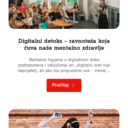
Digitalni detoks – ravnoteža koja
čuva naše mentalno zdravlje
Mentalna higijena u digitalnom dobu
podrazumeva i isključenje jer „digitalni svet nije
neprijatelj, ali ako mu prepustimo sve - vreme,…
Pročitaj