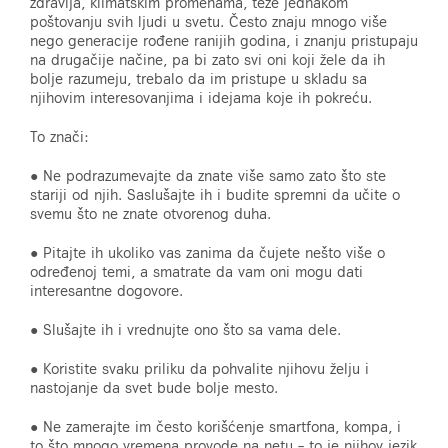
zdravlja, klimatskim promenama, teže jednakom
poštovanju svih ljudi u svetu. Često znaju mnogo više
nego generacije rođene ranijih godina, i znanju pristupaju
na drugačije načine, pa bi zato svi oni koji žele da ih
bolje razumeju, trebalo da im pristupe u skladu sa
njihovim interesovanjima i idejama koje ih pokreću.
To znači:
● Ne podrazumevajte da znate više samo zato što ste
stariji od njih. Saslušajte ih i budite spremni da učite o
svemu što ne znate otvorenog duha.
● Pitajte ih ukoliko vas zanima da čujete nešto više o
određenoj temi, a smatrate da vam oni mogu dati
interesantne dogovore.
● Slušajte ih i vrednujte ono što sa vama dele.
● Koristite svaku priliku da pohvalite njihovu želju i
nastojanje da svet bude bolje mesto.
● Ne zamerajte im često korišćenje smartfona, kompa, i
to što mnogo vremena provode na netu – to je njihov jezik