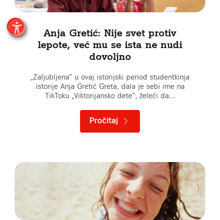
Anja Gretić: Nije svet protiv
lepote, već mu se ista ne nudi
dovoljno
„Zaljubljena” u ovaj istorijski period studentkinja
istorije Anja Gretić Greta, dala je sebi ime na
TikToku „Viktorijansko dete”, želeći da…
Pročitaj