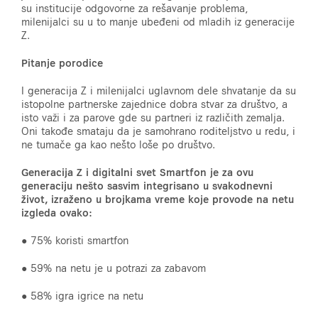
su institucije odgovorne za rešavanje problema,
milenijalci su u to manje ubeđeni od mladih iz generacije
Z.
Pitanje porodice
I generacija Z i milenijalci uglavnom dele shvatanje da su
istopolne partnerske zajednice dobra stvar za društvo, a
isto važi i za parove gde su partneri iz različith zemalja.
Oni takođe smataju da je samohrano roditeljstvo u redu, i
ne tumače ga kao nešto loše po društvo.
Generacija Z i digitalni svet
Smartfon je za ovu
generaciju nešto sasvim integrisano u svakodnevni
život, izraženo u brojkama vreme koje provode na netu
izgleda ovako:
● 75% koristi smartfon
● 59% na netu je u potrazi za zabavom
● 58% igra igrice na netu