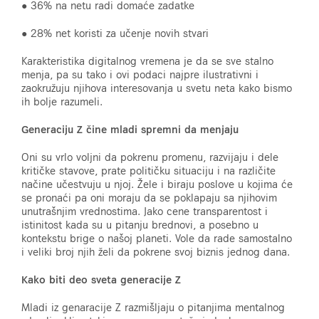
● 36% na netu radi domaće zadatke
● 28% net koristi za učenje novih stvari
Karakteristika digitalnog vremena je da se sve stalno
menja, pa su tako i ovi podaci najpre ilustrativni i
zaokružuju njihova interesovanja u svetu neta kako bismo
ih bolje razumeli.
Generaciju Z čine mladi spremni da menjaju
Oni su vrlo voljni da pokrenu promenu, razvijaju i dele
kritičke stavove, prate političku situaciju i na različite
načine učestvuju u njoj. Žele i biraju poslove u kojima će
se pronaći pa oni moraju da se poklapaju sa njihovim
unutrašnjim vrednostima. Jako cene transparentost i
istinitost kada su u pitanju brednovi, a posebno u
kontekstu brige o našoj planeti. Vole da rade samostalno
i veliki broj njih želi da pokrene svoj biznis jednog dana.
Kako biti deo sveta generacije Z
Mladi iz genaracije Z razmišljaju o pitanjima mentalnog