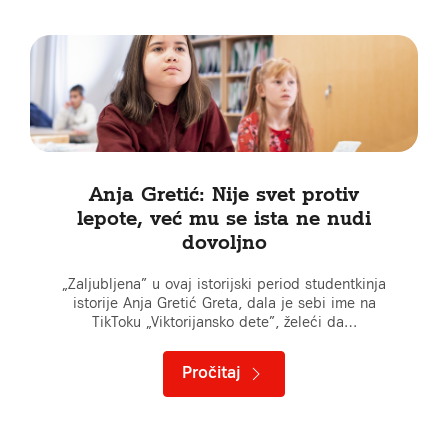
Anja Gretić: Nije svet protiv
lepote, već mu se ista ne nudi
dovoljno
„Zaljubljena” u ovaj istorijski period studentkinja
istorije Anja Gretić Greta, dala je sebi ime na
TikToku „Viktorijansko dete”, želeći da…
Pročitaj