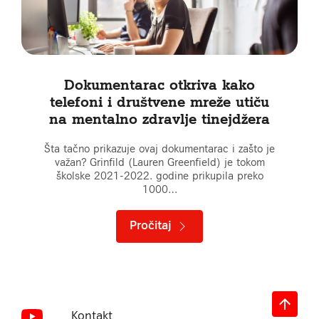
Dokumentarac otkriva kako
telefoni i društvene mreže utiču
na mentalno zdravlje tinejdžera
Šta tačno prikazuje ovaj dokumentarac i zašto je
važan? Grinfild (Lauren Greenfield) je tokom
školske 2021-2022. godine prikupila preko
1000…
Pročitaj
Kontakt