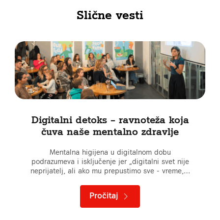
Slične vesti
Digitalni detoks – ravnoteža koja
čuva naše mentalno zdravlje
Mentalna higijena u digitalnom dobu
podrazumeva i isključenje jer „digitalni svet nije
neprijatelj, ali ako mu prepustimo sve - vreme,…
Pročitaj