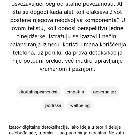
osvežavajući beg od stalne povezanosti. Ali
šta se dogodi kada alat koji olakšava život
postane njegova neodvojiva komponenta? U
ovom tekstu, koji donosi perspektivu jedne
tinejdžerke, istražuju se izazovi i načini
balansiranja između koristi i mana korišćenja
telefona, uz poruku da prava detoksikacija
nije potpuni prekid, već mudro upravljanje
vremenom i pažnjom.
digitalnapismenost
empatija
generacijaz
podrska
wellbeing
Izazov digitalne detoksikacije, iako ideja u teoriji deluje
oslobađajuće, u praksi – potpuno mi je nerealna. Ne zato