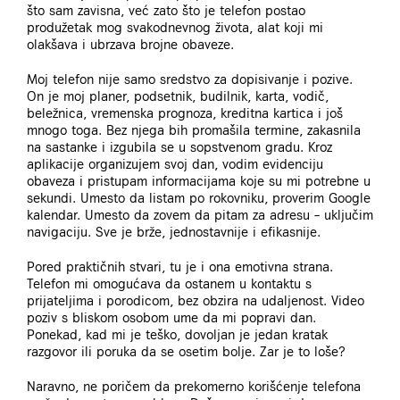
što sam zavisna, već zato što je telefon postao
produžetak mog svakodnevnog života, alat koji mi
olakšava i ubrzava brojne obaveze.
Moj telefon nije samo sredstvo za dopisivanje i pozive.
On je moj planer, podsetnik, budilnik, karta, vodič,
beležnica, vremenska prognoza, kreditna kartica i još
mnogo toga. Bez njega bih promašila termine, zakasnila
na sastanke i izgubila se u sopstvenom gradu. Kroz
aplikacije organizujem svoj dan, vodim evidenciju
obaveza i pristupam informacijama koje su mi potrebne u
sekundi. Umesto da listam po rokovniku, proverim Google
kalendar. Umesto da zovem da pitam za adresu – uključim
navigaciju. Sve je brže, jednostavnije i efikasnije.
Pored praktičnih stvari, tu je i ona emotivna strana.
Telefon mi omogućava da ostanem u kontaktu s
prijateljima i porodicom, bez obzira na udaljenost. Video
poziv s bliskom osobom ume da mi popravi dan.
Ponekad, kad mi je teško, dovoljan je jedan kratak
razgovor ili poruka da se osetim bolje. Zar je to loše?
Naravno, ne poričem da prekomerno korišćenje telefona