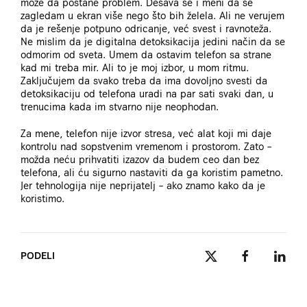
može da postane problem. Dešava se i meni da se
zagledam u ekran više nego što bih želela. Ali ne verujem
da je rešenje potpuno odricanje, već svest i ravnoteža.
Ne mislim da je digitalna detoksikacija jedini način da se
odmorim od sveta. Umem da ostavim telefon sa strane
kad mi treba mir. Ali to je moj izbor, u mom ritmu.
Zaključujem da svako treba da ima dovoljno svesti da
detoksikaciju od telefona uradi na par sati svaki dan, u
trenucima kada im stvarno nije neophodan.
Za mene, telefon nije izvor stresa, već alat koji mi daje
kontrolu nad sopstvenim vremenom i prostorom. Zato –
možda neću prihvatiti izazov da budem ceo dan bez
telefona, ali ću sigurno nastaviti da ga koristim pametno.
Jer tehnologija nije neprijatelj – ako znamo kako da je
koristimo.
PODELI