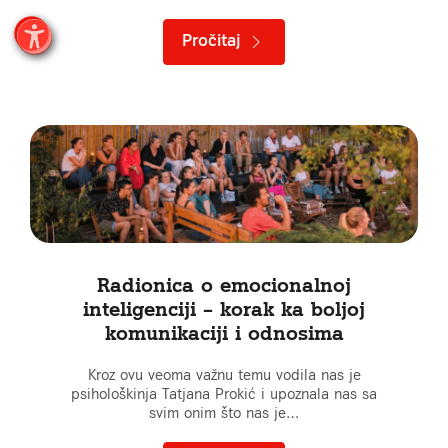
Pročitaj
Radionica o emocionalnoj
inteligenciji – korak ka boljoj
komunikaciji i odnosima
Kroz ovu veoma važnu temu vodila nas je
psihološkinja Tatjana Prokić i upoznala nas sa
svim onim što nas je…