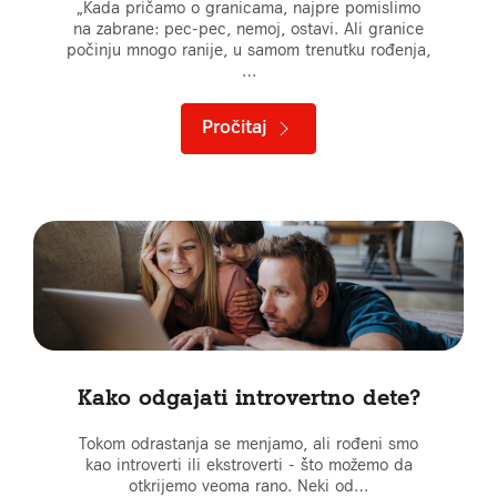
„Kada pričamo o granicama, najpre pomislimo
na zabrane: pec-pec, nemoj, ostavi. Ali granice
počinju mnogo ranije, u samom trenutku rođenja,
…
Pročitaj
Kako odgajati introvertno dete?
Tokom odrastanja se menjamo, ali rođeni smo
kao introverti ili ekstroverti - što možemo da
otkrijemo veoma rano. Neki od…