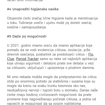
#4 Unaprediti higijenske navike
Objasnite ćerki značaj lične higijene kada je menstruacija
u toku. Tuširanje uveče i ujutru može joj doneti osećaj
svežine i samopouzdanja.
#5 Dajte joj mogućnosti
U 2021. godini imamo sreću da imamo aplikacije koje
pomažu da se vodi evidencija ciklusa, ovulacije, piše
dnevnik osećanja, podsetnik za predstojeći ciklus –
Flo
,
Clue
,
Period Tracker
samo su neke od najboljih aplikacija
koje ulivaju sigurnost i detaljno prate sve detalje u vezi
sa ciklusom, uključujući i upozorenja o plodnim danima.
Mi smo nekada možda mogle da pretpostavimo da ciklus
stiže po enormnoj potrebi za slatkišima i suzama koje su
mogle da krenu na svaku trunku besmisla oko nas,
neobjašnjivoj nervozi i tupom bolu u stomaku. Danas naše
ćerke imaju bezbroj civilizovanih mogućnosti da prate
promene koje nagoveštavaju početak ciklusa, a jedna od
najvećih je mogućnost da sa svojim roditeljima