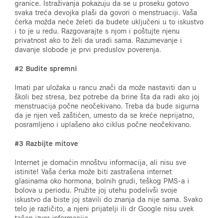
granice. Istraživanja pokazuju da se u proseku gotovo
svaka treća devojka plaši da govori o menstruaciji. Vaša
ćerka možda neće želeti da budete uključeni u to iskustvo
i to je u redu. Razgovarajte s njom i poštujte njenu
privatnost ako to želi da uradi sama. Razumevanje i
davanje slobode je prvi preduslov poverenja.
#2 Budite spremni
Imati par uložaka u rancu znači da može nastaviti dan u
školi bez stresa, bez potrebe da brine šta da radi ako joj
menstruacija počne neočekivano. Treba da bude sigurna
da je njen veš zaštićen, umesto da se kreće neprijatno,
posramljeno i uplašeno ako ciklus počne neočekivano.
#3 Razbijte mitove
Internet je domaćin mnoštvu informacija, ali nisu sve
istinite! Vaša ćerka može biti zastrašena internet
glasinama oko hormona, bolnih grudi, teškog PMS-a i
bolova u periodu. Pružite joj utehu podelivši svoje
iskustvo da biste joj stavili do znanja da nije sama. Svako
telo je različito, a njeni prijatelji ili dr Google nisu uvek
tačan izvor informacija.