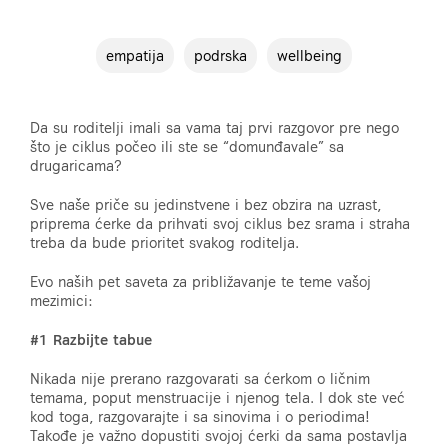
empatija
podrska
wellbeing
Da su roditelji imali sa vama taj prvi razgovor pre nego
što je ciklus počeo ili ste se “domunđavale” sa
drugaricama?
Sve naše priče su jedinstvene i bez obzira na uzrast,
priprema ćerke da prihvati svoj ciklus bez srama i straha
treba da bude prioritet svakog roditelja.
Evo naših pet saveta za približavanje te teme vašoj
mezimici:
#1 Razbijte tabue
Nikada nije prerano razgovarati sa ćerkom o ličnim
temama, poput menstruacije i njenog tela. I dok ste već
kod toga, razgovarajte i sa sinovima i o periodima!
Takođe je važno dopustiti svojoj ćerki da sama postavlja