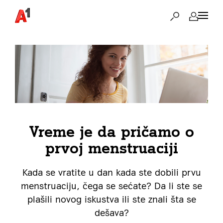
Vreme je da pričamo o
prvoj menstruaciji
Kada se vratite u dan kada ste dobili prvu
menstruaciju, čega se sećate? Da li ste se
plašili novog iskustva ili ste znali šta se
dešava?