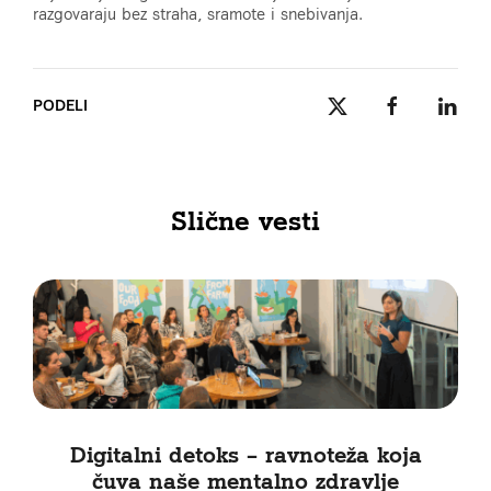
razgovaraju bez straha, sramote i snebivanja.
PODELI
Slične vesti
Digitalni detoks – ravnoteža koja
čuva naše mentalno zdravlje