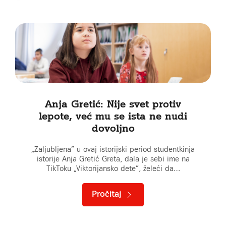
Anja Gretić: Nije svet protiv
lepote, već mu se ista ne nudi
dovoljno
„Zaljubljena” u ovaj istorijski period studentkinja
istorije Anja Gretić Greta, dala je sebi ime na
TikToku „Viktorijansko dete”, želeći da…
Pročitaj