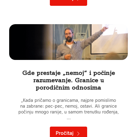
Gde prestaje „nemoj“ i počinje
razumevanje. Granice u
porodičnim odnosima
„Kada pričamo o granicama, najpre pomislimo
na zabrane: pec-pec, nemoj, ostavi. Ali granice
počinju mnogo ranije, u samom trenutku rođenja,
…
Pročitaj