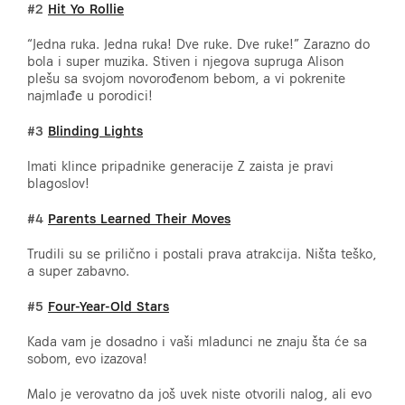
#2
Hit Yo Rollie
“Jedna ruka. Jedna ruka! Dve ruke. Dve ruke!” Zarazno do
bola i super muzika. Stiven i njegova supruga Alison
plešu sa svojom novorođenom bebom, a vi pokrenite
najmlađe u porodici!
#3
Blinding Lights
Imati klince pripadnike generacije Z zaista je pravi
blagoslov!
#4
Parents Learned Their Moves
Trudili su se prilično i postali prava atrakcija. Ništa teško,
a super zabavno.
#5
Four-Year-Old Stars
Kada vam je dosadno i vaši mladunci ne znaju šta će sa
sobom, evo izazova!
Malo je verovatno da još uvek niste otvorili nalog, ali evo