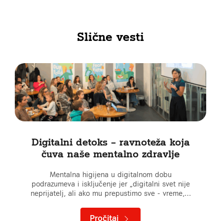
Slične vesti
Digitalni detoks – ravnoteža koja
čuva naše mentalno zdravlje
Mentalna higijena u digitalnom dobu
podrazumeva i isključenje jer „digitalni svet nije
neprijatelj, ali ako mu prepustimo sve - vreme,…
Pročitaj