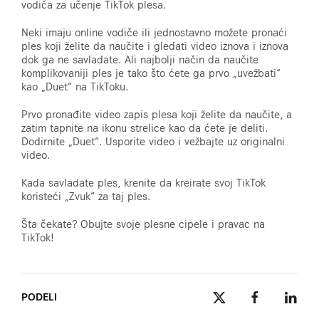
vodiča za učenje TikTok plesa.
Neki imaju online vodiče ili jednostavno možete pronaći
ples koji želite da naučite i gledati video iznova i iznova
dok ga ne savladate. Ali najbolji način da naučite
komplikovaniji ples je tako što ćete ga prvo „uvežbati“
kao „Duet“ na TikToku.
Prvo pronađite video zapis plesa koji želite da naučite, a
zatim tapnite na ikonu strelice kao da ćete je deliti.
Dodirnite „Duet“. Usporite video i vežbajte uz originalni
video.
Kada savladate ples, krenite da kreirate svoj TikTok
koristeći „Zvuk“ za taj ples.
Šta čekate? Obujte svoje plesne cipele i pravac na
TikTok!
PODELI