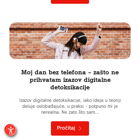
Moj dan bez telefona – zašto ne
prihvatam izazov digitalne
detoksikacije
Izazov digitalne detoksikacije, iako ideja u teoriji
deluje oslobađajuće, u praksi - potpuno mi je
nerealna. Ne zato što sam…
Pročitaj