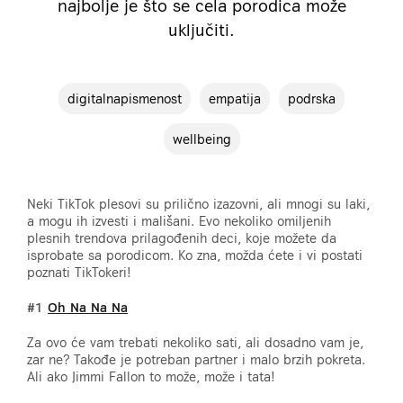
najbolje je što se cela porodica može
uključiti.
digitalnapismenost
empatija
podrska
wellbeing
Neki TikTok plesovi su prilično izazovni, ali mnogi su laki,
a mogu ih izvesti i mališani. Evo nekoliko omiljenih
plesnih trendova prilagođenih deci, koje možete da
isprobate sa porodicom. Ko zna, možda ćete i vi postati
poznati TikTokeri!
#1
Oh Na Na Na
Za ovo će vam trebati nekoliko sati, ali dosadno vam je,
zar ne? Takođe je potreban partner i malo brzih pokreta.
Ali ako Jimmi Fallon to može, može i tata!