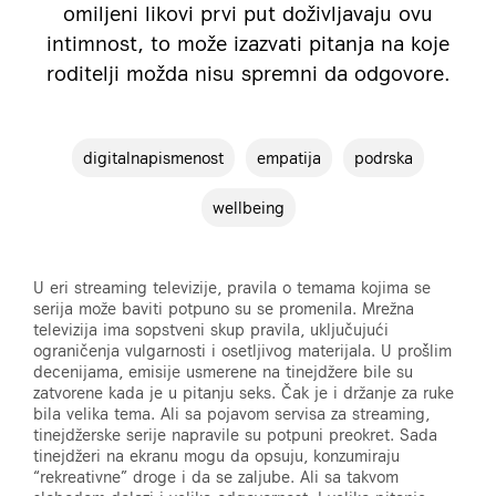
omiljeni likovi prvi put doživljavaju ovu
intimnost, to može izazvati pitanja na koje
roditelji možda nisu spremni da odgovore.
digitalnapismenost
empatija
podrska
wellbeing
U eri streaming televizije, pravila o temama kojima se
serija može baviti potpuno su se promenila. Mrežna
televizija ima sopstveni skup pravila, uključujući
ograničenja vulgarnosti i osetljivog materijala. U prošlim
decenijama, emisije usmerene na tinejdžere bile su
zatvorene kada je u pitanju seks. Čak je i držanje za ruke
bila velika tema. Ali sa pojavom servisa za streaming,
tinejdžerske serije napravile su potpuni preokret. Sada
tinejdžeri na ekranu mogu da opsuju, konzumiraju
“rekreativne” droge i da se zaljube. Ali sa takvom