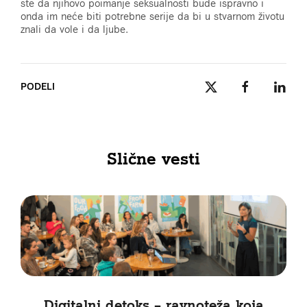
ste da njihovo poimanje seksualnosti bude ispravno i
onda im neće biti potrebne serije da bi u stvarnom životu
znali da vole i da ljube.
PODELI
Slične vesti
Digitalni detoks – ravnoteža koja