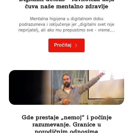
čuva naše mentalno zdravlje
Mentalna higijena u digitalnom dobu
podrazumeva i isključenje jer „digitalni svet nije
neprijatelj, ali ako mu prepustimo sve - vreme,…
Pročitaj
Gde prestaje „nemoj“ i počinje
razumevanje. Granice u
porodičnim odnosima