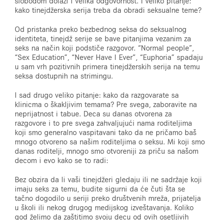
slobodom dolazi i velika odgovornost. I veliko pitanje:
kako tinejdžerska serija treba da obradi seksualne teme?
Od pristanka preko bezbednog seksa do seksualnog
identiteta, tinejdž serije se bave pitanjima vezanim za
seks na način koji podstiče razgovor. “Normal people”,
“Sex Education”, “Never Have I Ever”, “Euphoria” spadaju
u sam vrh pozitivnih primera tinejdžerskih serija na temu
seksa dostupnih na strimingu.
I sad drugo veliko pitanje: kako da razgovarate sa
klinicma o škakljivim temama? Pre svega, zaboravite na
neprijatnost i tabue. Deca su danas otvorena za
razgovore i to pre svega zahvaljujući nama roditeljima
koji smo generalno vaspitavani tako da ne pričamo baš
mnogo otvoreno sa našim roditeljima o seksu. Mi koji smo
danas roditelji, mnogo smo otvoreniji za priču sa našom
decom i evo kako se to radi:
Bez obzira da li vaši tinejdžeri gledaju ili ne sadržaje koji
imaju seks za temu, budite sigurni da će čuti šta se
tačno dogodilo u seriji preko društvenih mreža, prijatelja
u školi ili nekog drugog medijskog izveštavanja. Koliko
god želimo da zaštitimo svoju decu od ovih osetljivih