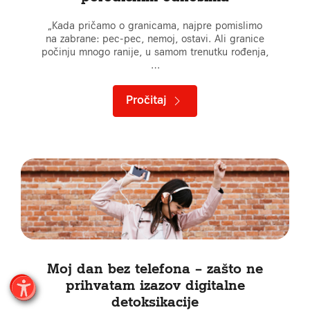
„Kada pričamo o granicama, najpre pomislimo
na zabrane: pec-pec, nemoj, ostavi. Ali granice
počinju mnogo ranije, u samom trenutku rođenja,
…
Pročitaj
Moj dan bez telefona – zašto ne
prihvatam izazov digitalne
detoksikacije