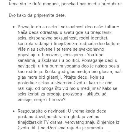
tema što je duže moguće, ponekad nas mediji preduhitre.
Evo kako da pripremite dete:
Priznajte da su seks i seksualnost deo naše kulture:
Naša deca odrastaju u svetu gde su tinejdžerski
seks, ekspanzivna seksualnost, rodni identitet,
kontrola rađanja i tinejdžerska trudnoća deo kulture.
Više nisu skrivene i te teme se svakodnevno
pojavljuju u filmovima, emisijama i YouTube
kanalima, u školama i u politici. Pomaganje deci u
navigaciji u tim burnim vodama deo je našeg posla
kao roditelja. Koliko god glas medija bio glasan, naš
glas mora biti glasniji. Pitajte decu: Koje su
posledice seksa u stvarnom životu i kako se one
razlikuju od onoga što vidimo u medijima? Kako se
seks koristi za prodaju proizvoda – uključujući
emisije, serije i filmove?
Razgovarajte o nevinosti: U vreme kada deca
postanu dovoljno stara da gledaju većinu
tinejdžerskih TV drama, verovatno znaju činjenice iz
života. Ali tinejdžeri smatraju da je sramota