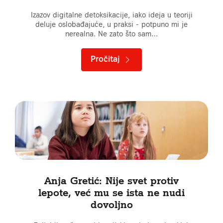
Izazov digitalne detoksikacije, iako ideja u teoriji
deluje oslobađajuće, u praksi - potpuno mi je
nerealna. Ne zato što sam…
Pročitaj
Anja Gretić: Nije svet protiv
lepote, već mu se ista ne nudi
dovoljno