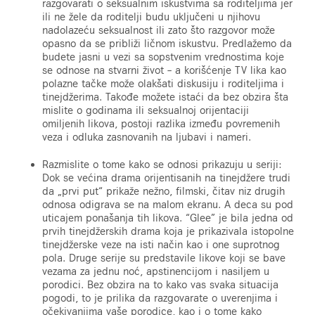
razgovarati o seksualnim iskustvima sa roditeljima jer
ili ne žele da roditelji budu uključeni u njihovu
nadolazeću seksualnost ili zato što razgovor može
opasno da se približi ličnom iskustvu. Predlažemo da
budete jasni u vezi sa sopstvenim vrednostima koje
se odnose na stvarni život – a korišćenje TV lika kao
polazne tačke može olakšati diskusiju i roditeljima i
tinejdžerima. Takođe možete istaći da bez obzira šta
mislite o godinama ili seksualnoj orijentaciji
omiljenih likova, postoji razlika između povremenih
veza i odluka zasnovanih na ljubavi i nameri.
Razmislite o tome kako se odnosi prikazuju u seriji:
Dok se većina drama orijentisanih na tinejdžere trudi
da „prvi put“ prikaže nežno, filmski, čitav niz drugih
odnosa odigrava se na malom ekranu. A deca su pod
uticajem ponašanja tih likova. “Glee” je bila jedna od
prvih tinejdžerskih drama koja je prikazivala istopolne
tinejdžerske veze na isti način kao i one suprotnog
pola. Druge serije su predstavile likove koji se bave
vezama za jednu noć, apstinencijom i nasiljem u
porodici. Bez obzira na to kako vas svaka situacija
pogodi, to je prilika da razgovarate o uverenjima i
očekivanjima vaše porodice, kao i o tome kako