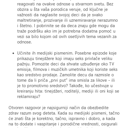
reagovati na ovakve odnose u stvarnom svetu. Bez
obzira u šta vaša porodica veruje, od ključne je
važnosti da naglasite svojoj deci da je svako
maltretiranje, prozivanje ili uznemiravanje nerazumno
i štetno. I pobrinite se da deca znaju gde mogu da
traže podršku ako im je potrebna dodatna pomoć u
vezi sa bilo kojom od ovih osetljivih tema vezanih za
odnose.
Učinite ih medijski pismenim. Posebne epizode koje
prikazuju tinejdžere koji imaju seks privlače veliku
pažnju. Pomozite deci da shvate uzbuđenje oko TV
emisija, filmova i muzičkih umetnika koji koriste seks
kao sredstvo prodaje. Zamolite decu da razmisle o
tome da li priča „prvi put“ ima smisla za likove – ili
je to promotivno sredstvo? Takođe, ko učestvuje u
kreiranju hita: tinejdžeri, roditelji, mediji ili oni koji se
reklamiraju?
Otvoren razgovor je najsigurniji način da obezbedite
zdrav razum svog deteta. Kada su medijski pismeni, tačno
će znati šta je korektno, tačno, ispravno i dobro, a kada
na to dodate i vaspitanje i porodične vrednosti, osigurali