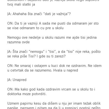
tvoj mali slatki ja
JA: Ahahaha šta znači “dati je važnija”?
ON: Da ti je vazniji A sada me pusti da odmaram jer sto
se vise odmaram to cu pre u skolu
Nemogu ove nedelje u skolu razumi me ajde tisi jedina
razumna ovde
JA: Šta znači “nemogu” i “tisi”, a da “tisi” nije reka, pošto
se reka piše Tisi? I gde su ti zarezi?
ON: Ne smaraj i ostajem u kuci dok ne ozdravim. Ne idem
u cetvrtak da se razumemo. Hvala u napred
JA: Unapred
ON: Ma kako god kada ozdravim vrcam se u skolu to i
doktorka moze potvrditi.
Uzmem papirnu kesu da dišem u nju jer imam težak oblik
panike, nazovem i pitam ga da li u prepisci postoji nešto