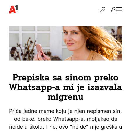
Prepiska sa sinom preko
Whatsapp-a mi je izazvala
migrenu
Priča jedne mame koju je njen nepismen sin,
od bake, preko Whatsapp-a, moljakao da
neide u školu. I ne, ovo “neide” nije greška u