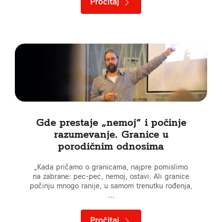
Pročitaj
Gde prestaje „nemoj“ i počinje
razumevanje. Granice u
porodičnim odnosima
„Kada pričamo o granicama, najpre pomislimo
na zabrane: pec-pec, nemoj, ostavi. Ali granice
počinju mnogo ranije, u samom trenutku rođenja,
…
Pročitaj