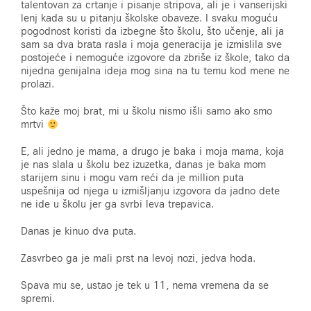
talentovan za crtanje i pisanje stripova, ali je i vanserijski
lenj kada su u pitanju školske obaveze. I svaku moguću
pogodnost koristi da izbegne što školu, što učenje, ali ja
sam sa dva brata rasla i moja generacija je izmislila sve
postojeće i nemoguće izgovore da zbriše iz škole, tako da
nijedna genijalna ideja mog sina na tu temu kod mene ne
prolazi.
Što kaže moj brat, mi u školu nismo išli samo ako smo
mrtvi
E, ali jedno je mama, a drugo je baka i moja mama, koja
je nas slala u školu bez izuzetka, danas je baka mom
starijem sinu i mogu vam reći da je million puta
uspešnija od njega u izmišljanju izgovora da jadno dete
ne ide u školu jer ga svrbi leva trepavica.
Danas je kinuo dva puta.
Zasvrbeo ga je mali prst na levoj nozi, jedva hoda.
Spava mu se, ustao je tek u 11, nema vremena da se
spremi.