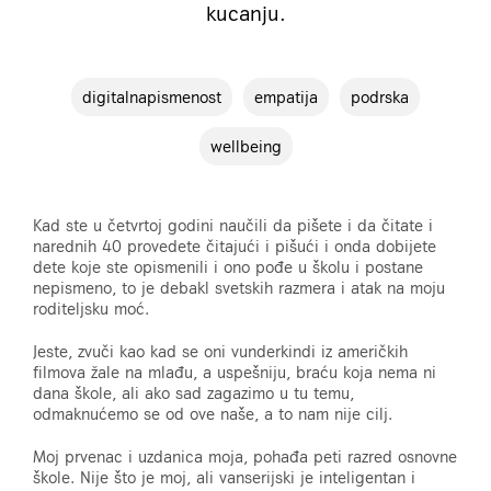
kucanju.
digitalnapismenost
empatija
podrska
wellbeing
Kad ste u četvrtoj godini naučili da pišete i da čitate i
narednih 40 provedete čitajući i pišući i onda dobijete
dete koje ste opismenili i ono pođe u školu i postane
nepismeno, to je debakl svetskih razmera i atak na moju
roditeljsku moć.
Jeste, zvuči kao kad se oni vunderkindi iz američkih
filmova žale na mlađu, a uspešniju, braću koja nema ni
dana škole, ali ako sad zagazimo u tu temu,
odmaknućemo se od ove naše, a to nam nije cilj.
Moj prvenac i uzdanica moja, pohađa peti razred osnovne
škole. Nije što je moj, ali vanserijski je inteligentan i