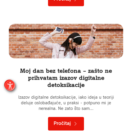
Moj dan bez telefona – zašto ne
prihvatam izazov digitalne
detoksikacije
Izazov digitalne detoksikacije, iako ideja u teoriji
deluje oslobađajuće, u praksi - potpuno mi je
nerealna. Ne zato što sam…
Pročitaj