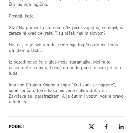
što mu nije logično.
Postoji, kaže.
Šta? Na primer to što rečcu NE pišeš zajedno, ne stavljaš
zareze ni kvačice, reku Tisu pišeš malim slovom?
Ne, ne, to je sve u redu, nego nije logično da me teraš
da idem u školu.
Iz pozadine se čuje glas moje staramajke: Molim te,
ostavi dete na miru, hoćeš da bude pod stresom jer si ti
luda.
Ima kod Efraima Kišona u knjizi “Kod kuće je najgore”,
super priča o tome kako mu žena suflira dok vozi.
Završava se, parafraziram: A ja ćutim i vozim, vozim pravo
u ludnicu.
PODELI