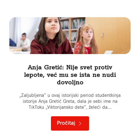
Anja Gretić: Nije svet protiv
lepote, već mu se ista ne nudi
dovoljno
„Zaljubljena” u ovaj istorijski period studentkinja
istorije Anja Gretić Greta, dala je sebi ime na
TikToku „Viktorijansko dete”, želeći da…
Pročitaj