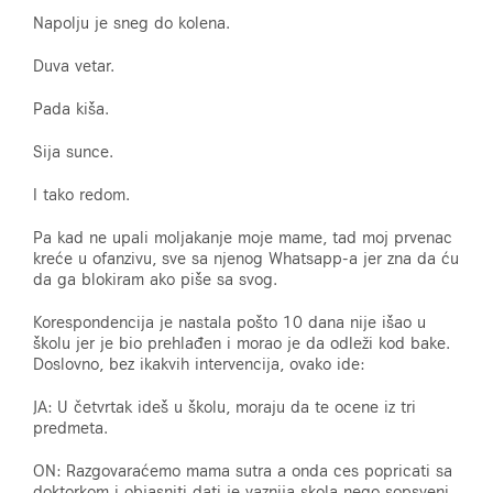
Napolju je sneg do kolena.
Duva vetar.
Pada kiša.
Sija sunce.
I tako redom.
Pa kad ne upali moljakanje moje mame, tad moj prvenac
kreće u ofanzivu, sve sa njenog Whatsapp-a jer zna da ću
da ga blokiram ako piše sa svog.
Korespondencija je nastala pošto 10 dana nije išao u
školu jer je bio prehlađen i morao je da odleži kod bake.
Doslovno, bez ikakvih intervencija, ovako ide:
JA: U četvrtak ideš u školu, moraju da te ocene iz tri
predmeta.
ON: Razgovaraćemo mama sutra a onda ces popricati sa
doktorkom i objasniti dati je vaznija skola nego sopsveni