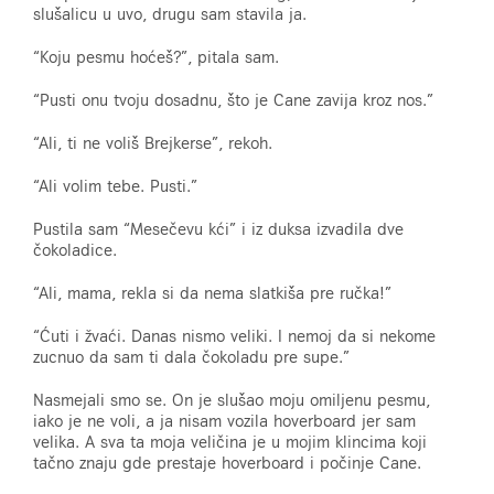
slušalicu u uvo, drugu sam stavila ja.
“Koju pesmu hoćeš?”, pitala sam.
“Pusti onu tvoju dosadnu, što je Cane zavija kroz nos.”
“Ali, ti ne voliš Brejkerse”, rekoh.
“Ali volim tebe. Pusti.”
Pustila sam “Mesečevu kći” i iz duksa izvadila dve
čokoladice.
“Ali, mama, rekla si da nema slatkiša pre ručka!”
“Ćuti i žvaći. Danas nismo veliki. I nemoj da si nekome
zucnuo da sam ti dala čokoladu pre supe.”
Nasmejali smo se. On je slušao moju omiljenu pesmu,
iako je ne voli, a ja nisam vozila hoverboard jer sam
velika. A sva ta moja veličina je u mojim klincima koji
tačno znaju gde prestaje hoverboard i počinje Cane.