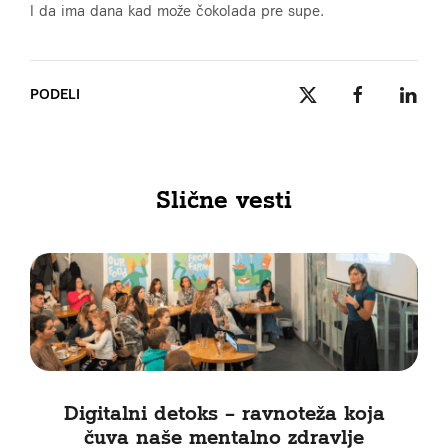
I da ima dana kad može čokolada pre supe.
PODELI
Slične vesti
Digitalni detoks – ravnoteža koja
čuva naše mentalno zdravlje