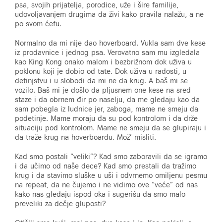
psa, svojih prijatelja, porodice, uže i šire familije,
udovoljavanjem drugima da živi kako pravila nalažu, a ne
po svom ćefu.
Normalno da mi nije dao hoverboard. Vukla sam dve kese
iz prodavnice i jednog psa. Verovatno sam mu izgledala
kao King Kong onako malom i bezbrižnom dok uživa u
poklonu koji je dobio od tate. Dok uživa u radosti, u
detinjstvu i u slobodi da mi ne da krug. A baš mi se
vozilo. Baš mi je došlo da pljusnem one kese na sred
staze i da obrnem đir po naselju, da me gledaju kao da
sam pobegla iz ludnice jer, zaboga, mame ne smeju da
podetinje. Mame moraju da su pod kontrolom i da drže
situaciju pod kontrolom. Mame ne smeju da se glupiraju i
da traže krug na hoverboardu. Mož’ misliti.
Kad smo postali “veliki”? Kad smo zaboravili da se igramo
i da učimo od naše dece? Kad smo prestali da tražimo
krug i da stavimo sluške u uši i odvrnemo omiljenu pesmu
na repeat, da ne čujemo i ne vidimo ove “veće” od nas
kako nas gledaju ispod oka i sugerišu da smo malo
preveliki za dečje gluposti?