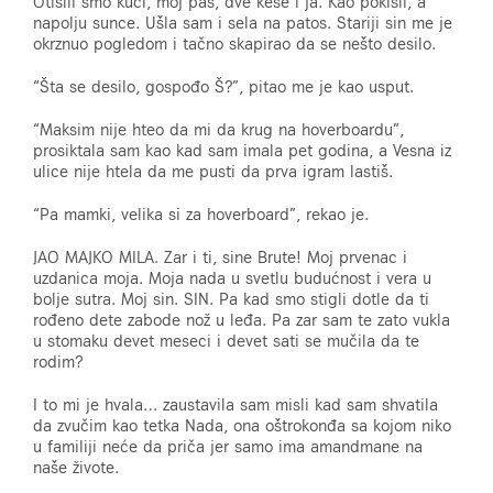
Otišlli smo kući, moj pas, dve kese i ja. Kao pokisli, a
napolju sunce. Ušla sam i sela na patos. Stariji sin me je
okrznuo pogledom i tačno skapirao da se nešto desilo.
“Šta se desilo, gospođo Š?”, pitao me je kao usput.
“Maksim nije hteo da mi da krug na hoverboardu”,
prosiktala sam kao kad sam imala pet godina, a Vesna iz
ulice nije htela da me pusti da prva igram lastiš.
“Pa mamki, velika si za hoverboard”, rekao je.
JAO MAJKO MILA. Zar i ti, sine Brute! Moj prvenac i
uzdanica moja. Moja nada u svetlu budućnost i vera u
bolje sutra. Moj sin. SIN. Pa kad smo stigli dotle da ti
rođeno dete zabode nož u leđa. Pa zar sam te zato vukla
u stomaku devet meseci i devet sati se mučila da te
rodim?
I to mi je hvala… zaustavila sam misli kad sam shvatila
da zvučim kao tetka Nada, ona oštrokonđa sa kojom niko
u familiji neće da priča jer samo ima amandmane na
naše živote.