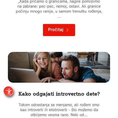
„Kada pričamo o granicama, najpre pomislimo
na zabrane: pec-pec, nemoj, ostavi. Ali granice
počinju mnogo ranije, u samom trenutku rođenja,
…
Pročitaj
Kako odgajati introvertno dete?
Tokom odrastanja se menjamo, ali rođeni smo
kao introverti ili ekstroverti - što možemo da
otkrijemo veoma rano. Neki od…