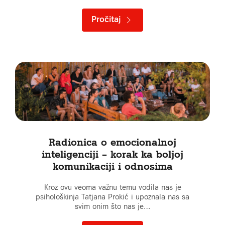
Pročitaj
Radionica o emocionalnoj
inteligenciji – korak ka boljoj
komunikaciji i odnosima
Kroz ovu veoma važnu temu vodila nas je
psihološkinja Tatjana Prokić i upoznala nas sa
svim onim što nas je…