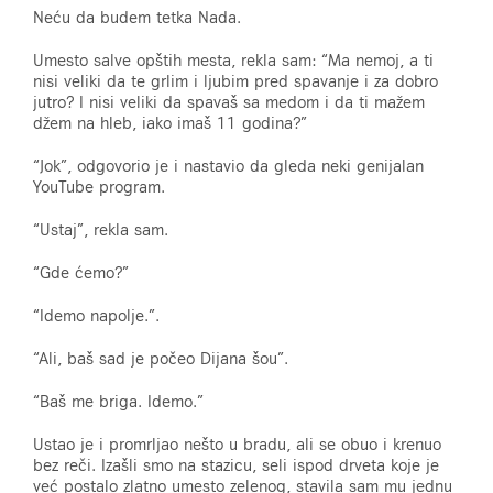
Neću da budem tetka Nada.
Umesto salve opštih mesta, rekla sam: “Ma nemoj, a ti
nisi veliki da te grlim i ljubim pred spavanje i za dobro
jutro? I nisi veliki da spavaš sa medom i da ti mažem
džem na hleb, iako imaš 11 godina?”
“Jok”, odgovorio je i nastavio da gleda neki genijalan
YouTube program.
“Ustaj”, rekla sam.
“Gde ćemo?”
“Idemo napolje.”.
“Ali, baš sad je počeo Dijana šou”.
“Baš me briga. Idemo.”
Ustao je i promrljao nešto u bradu, ali se obuo i krenuo
bez reči. Izašli smo na stazicu, seli ispod drveta koje je
već postalo zlatno umesto zelenog, stavila sam mu jednu