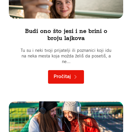
Budi ono što jesi i ne brini o
broju lajkova
Tu su i neki tvoji prijatelji ili poznanici koji idu
na neka mesta koja možda želiš da posetiš, a
ne…
Pročitaj