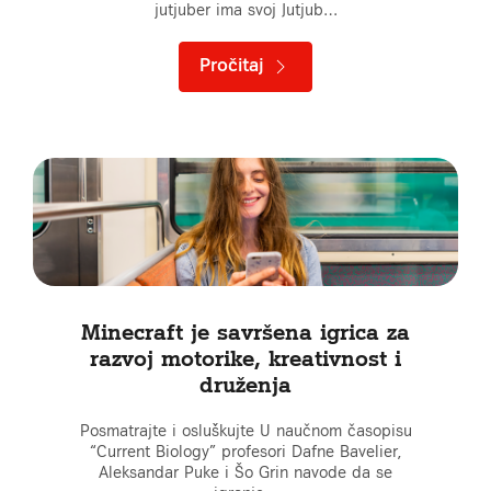
jutjuber ima svoj Jutjub…
Pročitaj
Minecraft je savršena igrica za
razvoj motorike, kreativnost i
druženja
Posmatrajte i osluškujte U naučnom časopisu
“Current Biology” profesori Dafne Bavelier,
Aleksandar Puke i Šo Grin navode da se