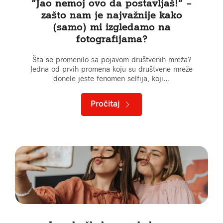
“Jao nemoj ovo da postavljaš!” –
zašto nam je najvažnije kako
(samo) mi izgledamo na
fotografijama?
Šta se promenilo sa pojavom društvenih mreža?
Jedna od prvih promena koju su društvene mreže
donele jeste fenomen selfija, koji…
Pročitaj