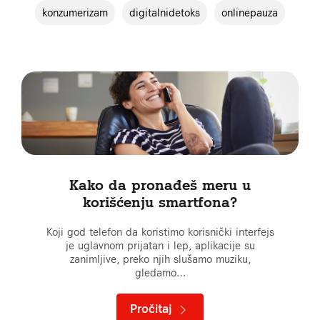
konzumerizam
digitalnidetoks
onlinepauza
Kako da pronađeš meru u
korišćenju smartfona?
Koji god telefon da koristimo korisnički interfejs
je uglavnom prijatan i lep, aplikacije su
zanimljive, preko njih slušamo muziku,
gledamo…
Pročitaj