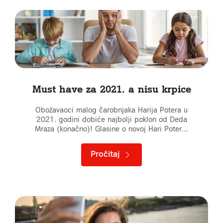
Must have za 2021. a nisu krpice
Obožavaoci malog čarobnjaka Harija Potera u
2021. godini dobiće najbolji poklon od Deda
Mraza (konačno)! Glasine o novoj Hari Poter…
Pročitaj