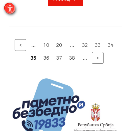
<
...
10
20
...
32
33
34
35
36
37
38
...
>