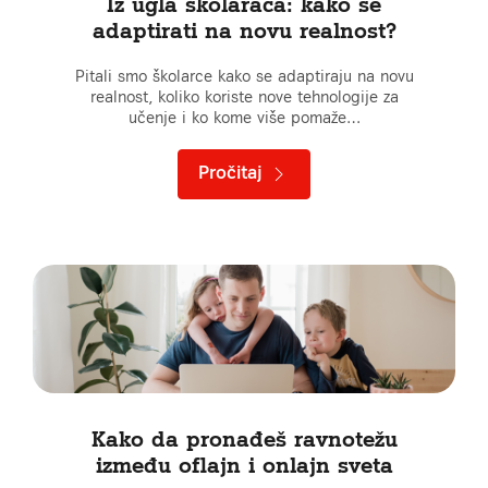
Iz ugla školaraca: kako se
adaptirati na novu realnost?
Pitali smo školarce kako se adaptiraju na novu
realnost, koliko koriste nove tehnologije za
učenje i ko kome više pomaže…
Pročitaj
Kako da pronađeš ravnotežu
između oflajn i onlajn sveta