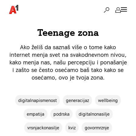
Teenage zona
Ako želiš da saznaš više o tome kako
internet menja svet na svakodnevnom nivou,
kako menja nas, našu percepciju i ponašanje
i zašto se često osećamo baš tako kako se
osećamo, ovo je tvoja zona.
digitalnapismenost
generacijaz
wellbeing
empatija
podrska
digitalnonasilje
vrsnjackonasilje
kviz
govormrznje