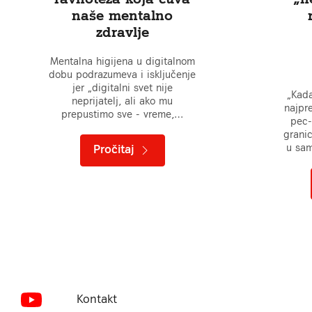
naše mentalno
zdravlje
Mentalna higijena u digitalnom
dobu podrazumeva i isključenje
jer „digitalni svet nije
„Kad
neprijatelj, ali ako mu
najpr
prepustimo sve - vreme,…
pec-
granic
u sam
Pročitaj
Kontakt