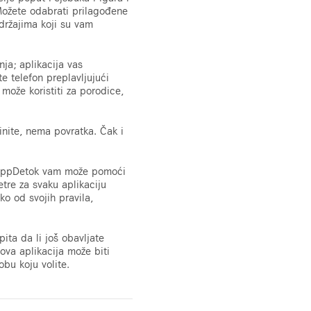
 Možete odabrati prilagođene
držajima koji su vam
a; aplikacija vas
te telefon preplavljujući
ože koristiti za porodice,
nite, nema povratka. Čak i
? AppDetok vam može pomoći
tre za svaku aplikaciju
o od svojih pravila,
ita da li još obavljate
ova aplikacija može biti
obu koju volite.