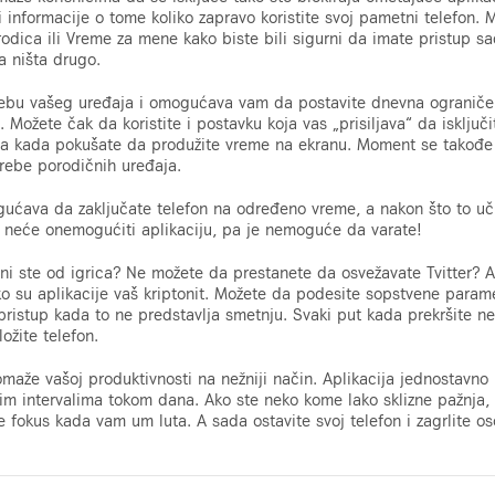
ži informacije o tome koliko zapravo koristite svoj pametni telefon.
odica ili Vreme za mene kako biste bili sigurni da imate pristup sa
a ništa drugo.
ebu vašeg uređaja i omogućava vam da postavite dnevna ograničenj
Možete čak da koristite i postavku koja vas „prisiljava“ da isključi
 kada pokušate da produžite vreme na ekranu. Moment se takođe m
rebe porodičnih uređaja.
gućava da zaključate telefon na određeno vreme, a nakon što to uči
 neće onemogućiti aplikaciju, pa je nemoguće da varate!
ni ste od igrica? Ne možete da prestanete da osvežavate Tvitter
ko su aplikacije vaš kriptonit. Možete da podesite sopstvene parame
ristup kada to ne predstavlja smetnju. Svaki put kada prekršite nek
ožite telefon.
maže vašoj produktivnosti na nežniji način. Aplikacija jednostavno p
im intervalima tokom dana. Ako ste neko kome lako sklizne pažnja, 
 fokus kada vam um luta. A sada ostavite svoj telefon i zagrlite os