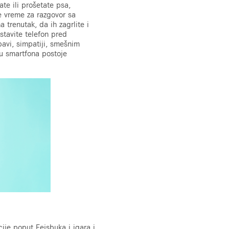
ate ili prošetate psa,
te vreme za razgovor sa
 trenutak, da ih zagrlite i
stavite telefon pred
ubavi, simpatiji, smešnim
ju smartfona postoje
ije poput Fejsbuka i igara i