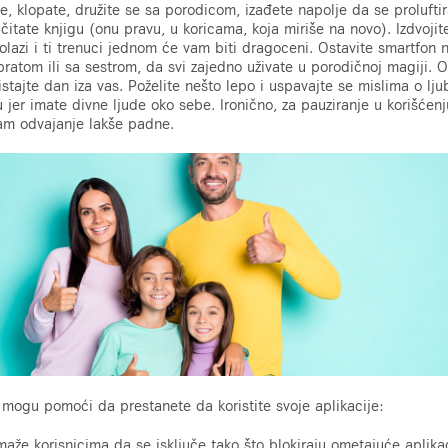
e, klopate, družite se sa porodicom, izađete napolje da se proluftir
 čitate knjigu (onu pravu, u koricama, koja miriše na novo). Izdvoji
olazi i ti trenuci jednom će vam biti dragoceni. Ostavite smartfon na
bratom ili sa sestrom, da svi zajedno uživate u porodičnoj magiji. O
listajte dan iza vas. Poželite nešto lepo i uspavajte se mislima o lj
u jer imate divne ljude oko sebe. Ironično, za pauziranje u korišćen
am odvajanje lakše padne.
 mogu pomoći da prestanete da koristite svoje aplikacije:
maže korisnicima da se isključe tako što blokiraju ometajuće aplikac