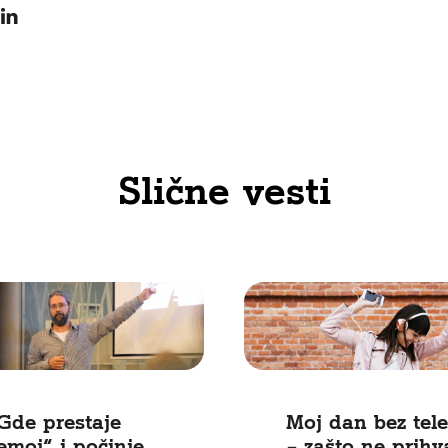
Slične vesti
Gde prestaje
Moj dan bez tel
emoj“ i počinje
– zašto ne prih