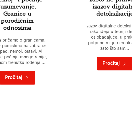
razumevanje.
izazov digital
Granice u
detoksikacij
porodičnim
Izazov digitalne detoksi
odnosima
iako ideja u teoriji d
oslobađajuće, u prak
a pričamo o granicama,
potpuno mi je nerealn
e pomislimo na zabrane:
zato što sam…
pec, nemoj, ostavi. Ali
e počinju mnogo ranije,
om trenutku rođenja,…
Pročitaj
Pročitaj