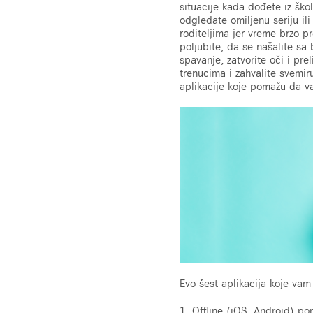
situacije kada dođete iz škol
odgledate omiljenu seriju ili
roditeljima jer vreme brzo pr
poljubite, da se našalite sa 
spavanje, zatvorite oči i pre
trenucima i zahvalite svemir
aplikacije koje pomažu da v
Evo šest aplikacija koje vam
1. Offline (iOS, Android) po