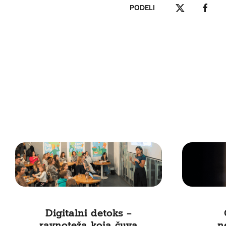
PODELI
Digitalni detoks –
ravnoteža koja čuva
„n