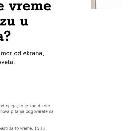
e vreme
zu u
a?
zamor od ekrana,
sveta.
od njega, to je kao da ste
jihova pitanja odgovarate sa
asti za to vreme. To su