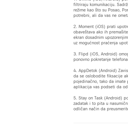
filtriraju komunikaciju. Sadr
režime kao što su Posao, Por
potrebni, ali da vas ne omet
2. Moment (iOS) prati upotr
obaveštava ako ih premašite. 
ekran dosadnim upozorenjima
uz mogućnost praćenja upot
3. Flipd (iOS, Android) omo
ponovno pokretanje telefona
4. AppDetok (Android) Zavis
da se oslobodite fiksacije a
pojedinačno, tako da imate p
aplikacija vas podseti da odl
5. Stay on Task (Android) po
zadatak i to pita u nasumičn
odličan način da preusmerite