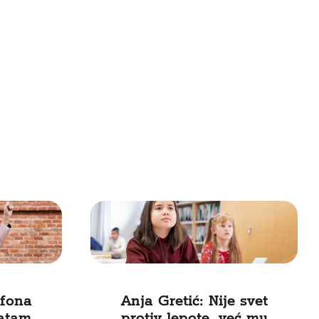
efona
Anja Gretić: Nije svet
vatam
protiv lepote, već mu