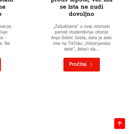
ne
se ista ne nudi
e
dovoljno
kacije,
„Zaljubljena” u ovaj istorijski
eluje
period studentkinja istorije
si -
Anja Gretić Greta, dala je sebi
a. Ne
ime na TikToku „Viktorijansko
dete”, želeći da…
Pročitaj