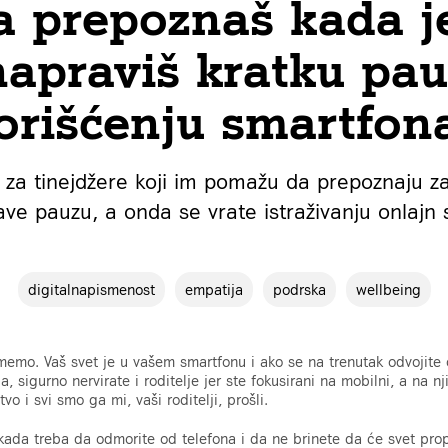
a prepoznaš kada j
napraviš kratku pau
orišćenju smartfon
 za tinejdžere koji im pomažu da prepoznaju 
ve pauzu, a onda se vrate istraživanju onlajn 
digitalnapismenost
empatija
podrska
wellbeing
umemo. Vaš svet je u vašem smartfonu i ako se na trenutak odvojite 
 sigurno nervirate i roditelje jer ste fokusirani na mobilni, a na n
vo i svi smo ga mi, vaši roditelji, prošli.
 kada treba da odmorite od telefona i da ne brinete da će svet prop