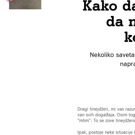
Kako d
da 
k
Nekoliko saveta
napra
Dragi tinejdžeri, mi vas raz
van svih događaja. Osim toga,
“mhm”: To se zove tinejdžerst
Ipak, postoje neke situacije