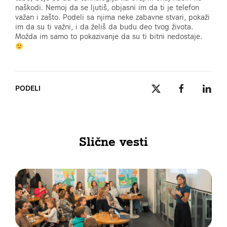
naškodi. Nemoj da se ljutiš, objasni im da ti je telefon
važan i zašto. Podeli sa njima neke zabavne stvari, pokaži
im da su ti važni, i da želiš da budu deo tvog života.
Možda im samo to pokazivanje da su ti bitni nedostaje.
PODELI
Slične vesti