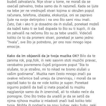
budeš zahvalan/a. Nije stvar u tome, ne moraš da se
osećaš zahvalno, treba samo da ih razumeš. Kada se ljute
na tebe jer ne vrednuješ stvari kojima si okružen poput
računara, telefona, izlazaka, ekskurzija, oni se zapravo
ljute na svoje detinjstvo i na ono što sami nisu imali.
Zato, čak i ako ti je dosadno da ih slušaš, ponekad možeš
da kažeš kako ti se baš dopada to što su ti kupili, ili da
im zahvališ na nečemu što su za tebe uradili. Videćeš
koliko će to da promeni stvari, ponekad je samo jedno
“hvala”, sve što je potrebno, jer ono nosi mnogo lepe
emocije.
Kako da im objasniš da je tvoja muzika OK?
Bilo da te
zanima rok, pop,folk, ili neki sasvim stoti muzički pravac,
verobatno povremeno čuješ prigovore poput “šta to
slušate, to je strašno, mi to nikad ne bismo slušali u
vašim godinama”. Muzika nam često mnogo znači pa
ovakve rečenice baš umeju da iznerviraju, i moraš da se
zapitaš kako to da ne vide koliko je super. Ponekad
sigurno poželiš da baš iz inata pojačaš tu muziku
najglasnije samo da ih iznerviraš, ali to nikako neće da
pomogne. Ono što treba da uradiš je da se setiš da
njima njihova muzika iz mladosti znači baš koliko tebi
tvoja. Možda ih podseća na prvu ljubav, neku žurku, neki