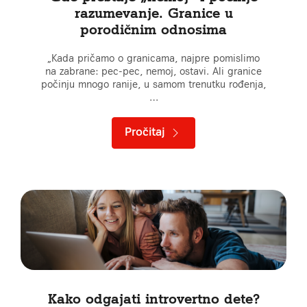
razumevanje. Granice u
porodičnim odnosima
„Kada pričamo o granicama, najpre pomislimo
na zabrane: pec-pec, nemoj, ostavi. Ali granice
počinju mnogo ranije, u samom trenutku rođenja,
…
Pročitaj
Kako odgajati introvertno dete?