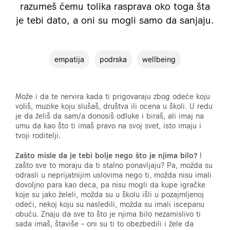
razumeš čemu tolika rasprava oko toga šta
je tebi dato, a oni su mogli samo da sanjaju.
empatija
podrska
wellbeing
Može i da te nervira kada ti prigovaraju zbog odeće koju
voliš, muzike koju slušaš, društva ili ocena u školi. U redu
je da želiš da sam/a donosiš odluke i biraš, ali imaj na
umu da kao što ti imaš pravo na svoj svet, isto imaju i
tvoji roditelji.
Zašto misle da je tebi bolje nego što je njima bilo?
I
zašto sve to moraju da ti stalno ponavljaju? Pa, možda su
odrasli u neprijatnijim uslovima nego ti, možda nisu imali
dovoljno para kao deca, pa nisu mogli da kupe igračke
koje su jako želeli, možda su u školu išli u pozajmljenoj
odeći, nekoj koju su nasledili, možda su imali iscepanu
obuću. Znaju da sve to što je njima bilo nezamislivo ti
sada imaš, štaviše – oni su ti to obezbedili i žele da