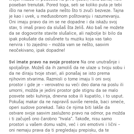
poseban trenutak. Pored toga, seti se koliko puta je tebi
išlo na nerve kada puste nešto što ti zvuči bezveze. Tajna
je kao i uvek, u međusobnom poštovanju i razumevanju.
Oni imaju pravo da im se ne dopadne i da iskažu svoj
stav, ti imaš pravo da slušaš šta želiš. Ako baš ne možete
da se dogovorite stavite slušalice, ali najbolje bi bilo da
ipak pokušate da oslušnete tu muziku koja vas tako
nervira i to zajedno – možda vam se nešto, sasvim
neočekivano, ipak dopadne!
Svi imate pravo na svoje prostore
Na one unutrašnje i
spoljašnje. Možeš da ih zamoliš da ne ulaze u tvoju sobu i
da ne diraju tvoje stvari, ali ponašaj se isto prema
njihovim stvarima. Razmisli o tome imaju li oni svoj
prostor i gde je – verovatno su veći deo dana na poslu ili
umorni, možda je jedini prostor gde stignu da se malo
posvete sebi kuhinja, dnevna soba ili kupatilo, i to usput.
Pokušaj makar da ne napraviš suviše nereda, baci smeće,
operi sudove ponekad. Tako će njima biti lakše da
ostvare svoje sasvim zasluženo pravo na odmor, pa možda
i ti začuješ ono čarobno “hvala”. Takođe, nisu samo
prostori u vašem domu važni, već i oni emotivni i lični –
oni nemaju prava da ti pregledaju prepisku, da te