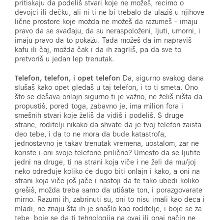
pritiskaju da podeliš stvari koje ne možeš, recimo o
devojci ili dečku, ali ni ti ne bi trebalo da ulaziš u njihove
lične prostore koje možda ne možeš da razumeš – imaju
pravo da se svađaju, da su neraspoloženi, ljuti, umorni, i
imaju pravo da to pokažu. Tada možeš da im napraviš
kafu ili čaj, možda čak i da ih zagrliš, pa da sve to
pretvoriš u jedan lep trenutak.
Telefon, telefon, i opet telefon
Da, sigurno svakog dana
slušaš kako opet gledaš u taj telefon, i to ti smeta. Ono
što se dešava onlajn sigurno ti je važno, ne želiš ništa da
propustiš, pored toga, zabavno je, ima milion fora i
smešnih stvari koje želiš da vidiš i podeliš. S druge
strane, roditelji nikako da shvate da je tvoj telefon zaista
deo tebe, i da to ne mora da bude katastrofa,
jednostavno je takav trenutak vremena, uostalom, zar ne
koriste i oni svoje telefone prilično? Umesto da se ljutite
jedni na druge, ti na strani koja viče i ne želi da mu/joj
neko određuje koliko će dugo biti onlajn i kako, a oni na
strani koja viče još jače i nastoji da te tako ubedi koliko
grešiš, možda treba samo da utišate ton, i porazgovarate
mirno. Razumi ih, zabrinuti su, oni to nisu imali kao deca i
mladi, ne znaju šta ih je snašlo kao roditelje, i boje se za
tebe, boje se da ti tehnologija na ovaj ili onaj način ne