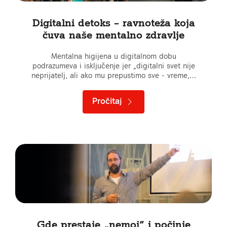
Digitalni detoks – ravnoteža koja
čuva naše mentalno zdravlje
Mentalna higijena u digitalnom dobu
podrazumeva i isključenje jer „digitalni svet nije
neprijatelj, ali ako mu prepustimo sve - vreme,…
Pročitaj
Gde prestaje „nemoj“ i počinje