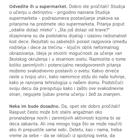
Odvedite ih u supermarket.
Dobro ste pročitali! Studija
o učenju u detinjstvu – prigodno nazvana Studija
supermarketa – podrazumeva postavljanje znakova sa
pitanjima na predmete oko supermarketa. Pitanja poput
„odakle dolazi mleko“ i „šta još dolazi od krave?“
dizajnirana su da podstaknu dijalog i izazovu radoznalost
kod dece. Rezultati su zabeležili porast razgovora između
roditelja i dece za trećinu – ključni oblik neformalnog
obrazovanja. Ideja je stvoriti mogućnosti za učenje van
školskog okruženja i u stvarnom svetu. Razmislite o tome
koliko zanimljivih i potencijalno neodgovorenih pitanja
možemo svakodnevno postaviti o svetu: Kakvo drveće
raste u tvojoj ulici, kako namirnice stižu do naše kuhinje,
kako je razvijena tehnologija u našem domu. Podstičući
svoju decu da preispituju kako i zašto ove svakodnevne
stvari, negujete ljubav prema učenju i žeđ za znanjem.
Neka im bude dosadno.
Da, opet ste dobro pročitali!
Raspust često može biti stalni angažman oko
pronalaženja novih i zanimljivih aktivnosti kojima bi se
deca zabavila. Ali ima mnogo toga što se može naučiti
ako ih prepustite same sebi. Detetu, kao i nama, treba
vreme za sebe – da se isključi iz spoljnog sveta, da