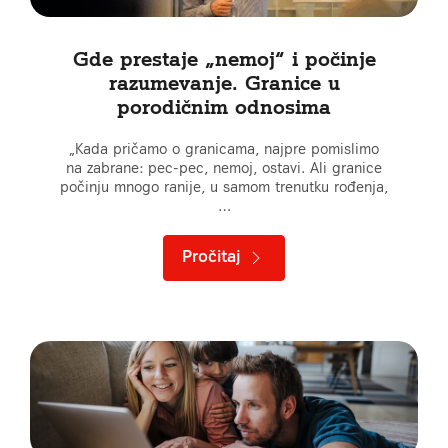
Gde prestaje „nemoj“ i počinje
razumevanje. Granice u
porodičnim odnosima
„Kada pričamo o granicama, najpre pomislimo
na zabrane: pec-pec, nemoj, ostavi. Ali granice
počinju mnogo ranije, u samom trenutku rođenja,
…
Pročitaj