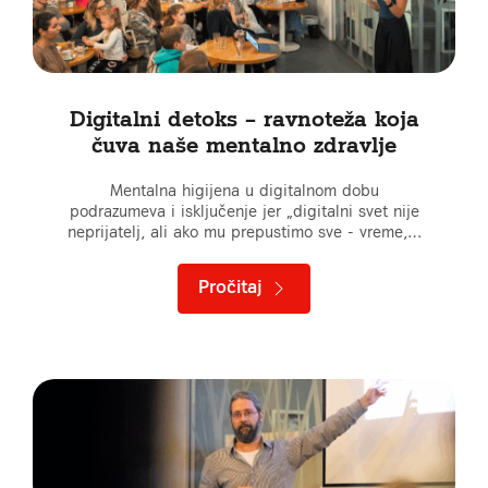
Digitalni detoks – ravnoteža koja
čuva naše mentalno zdravlje
Mentalna higijena u digitalnom dobu
podrazumeva i isključenje jer „digitalni svet nije
neprijatelj, ali ako mu prepustimo sve - vreme,…
Pročitaj