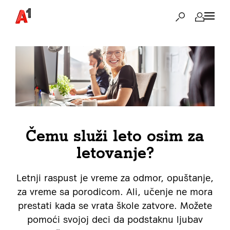
Čemu služi leto osim za
letovanje?
Letnji raspust je vreme za odmor, opuštanje,
za vreme sa porodicom. Ali, učenje ne mora
prestati kada se vrata škole zatvore. Možete
pomoći svojoj deci da podstaknu ljubav