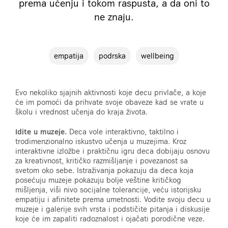
prema učenju i tokom raspusta, a da oni to
ne znaju.
empatija
podrska
wellbeing
Evo nekoliko sjajnih aktivnosti koje decu privlače, a koje
će im pomoći da prihvate svoje obaveze kad se vrate u
školu i vrednost učenja do kraja života.
Idite u muzeje.
Deca vole interaktivno, taktilno i
trodimenzionalno iskustvo učenja u muzejima. Kroz
interaktivne izložbe i praktičnu igru deca dobijaju osnovu
za kreativnost, kritičko razmišljanje i povezanost sa
svetom oko sebe. Istraživanja pokazuju da deca koja
posećuju muzeje pokazuju bolje veštine kritičkog
mišljenja, viši nivo socijalne tolerancije, veću istorijsku
empatiju i afinitete prema umetnosti. Vodite svoju decu u
muzeje i galerije svih vrsta i podstičite pitanja i diskusije
koje će im zapaliti radoznalost i ojačati porodične veze.