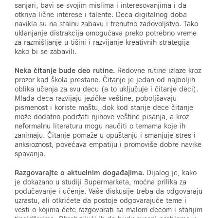
sanjari, bavi se svojim mislima i interesovanjima i da
otkriva lične interese i talente. Deca digitalnog doba
navikla su na stalnu zabavu i trenutno zadovoljstvo. Tako
uklanjanje distrakcija omogućava preko potrebno vreme
za razmišljanje u tišini i razvijanje kreativnih strategija
kako bi se zabavili.
Neka čitanje bude deo rutine.
Redovne rutine izlaze kroz
prozor kad škola prestane. Čitanje je jedan od najboljih
oblika učenja za svu decu (a to uključuje i čitanje deci).
Mlađa deca razvijaju jezičke veštine, poboljšavaju
pismenost i koriste maštu, dok kod starije dece čitanje
može dodatno podržati njihove veštine pisanja, a kroz
neformalnu literaturu mogu naučiti o temama koje ih
zanimaju. Čitanje pomaže u opuštanju i smanjuje stres i
anksioznost, povećava empatiju i promoviše dobre navike
spavanja.
Razgovarajte o aktuelnim događajima.
Dijalog je, kako
je dokazano u studiji Supermarketa, moćna prilika za
podučavanje i učenje. Vaše diskusije treba da odgovaraju
uzrastu, ali otkrićete da postoje odgovarajuće teme i
vesti o kojima ćete razgovarati sa malom decom i starijim