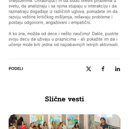
tinejdžerima. Ohrabrujući ih da budu svesni problema u
svetu, da analiziraju i sa njima stupaju u interakciju i da
razmatraju događaje iz različitih uglova, pomažete im da
razviju veštine kritičkog mišljenja, rešavaju probleme i
postaju odgovorni, angažovani i empatični.
A ko zna, možda od dece i nešto naučimo! Dakle, pustite
svoju decu da uživaju u praznicima – ali pokažite im da i
učenje može biti jedna od najzabavnijih letnjih aktivnosti.
PODELI
Slične vesti