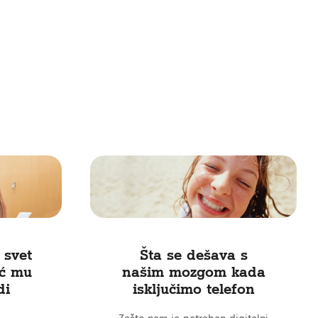
 svet
Šta se dešava s
eć mu
našim mozgom kada
di
isključimo telefon