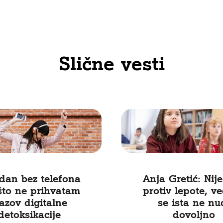
Slične vesti
dan bez telefona
Anja Gretić: Nije
što ne prihvatam
protiv lepote, v
zazov digitalne
se ista ne nu
detoksikacije
dovoljno