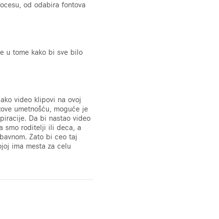
procesu, od odabira fontova
e u tome kako bi sve bilo
ako video klipovi na ovoj
azove umetnošću, moguće je
spiracije. Da bi nastao video
smo roditelji ili deca, a
bavnom. Zato bi ceo taj
ojoj ima mesta za celu