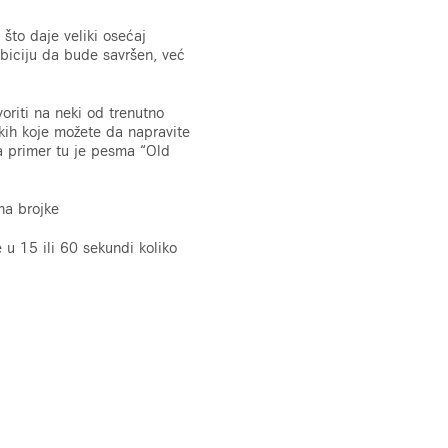
što daje veliki osećaj
mbiciju da bude savršen, već
oriti na neki od trenutno
kih koje možete da napravite
na primer tu je pesma “Old
na brojke
 u 15 ili 60 sekundi koliko