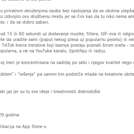
 u privatnim okruženjima osobe bez nastojanja da se okolina ulepša 
ko izdvojilo ovu društvenu mrežu jer se čini kao da tu niko nema a
te, i da se dobro zabavi.
od 15 ili 60 sekundi uz dodavanje muzike, filtera, GIF-ova ili odgov
ete da uradite sami (poput nekog plesa uz popularnu pesmu) ili ne
● TikTok kreira trendove koji kasnije postaju poznati širom sveta – 
pularna, a ne na YouTube kanalu, Spotifaju ili radiju.
j meri je koncentrisana na sadržaj po sebi i njegov kvalitet nego 
roblem” i “rešenje” pa samim tim podstiče mlade na kreativne obrte
ki jaz jer su tu sve ideje i kreativnosti dobrodošle
29 godina
plikacija na App Store-u