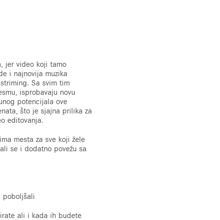
 jer video koji tamo
de i najnovija muzika
v striming. Sa svim tim
esmu, isprobavaju novu
 punog potencijala ove
ata, što je sjajna prilika za
eo editovanja.
ima mesta za sve koji žele
 ali se i dodatno povežu sa
 poboljšali
irate ali i kada ih budete