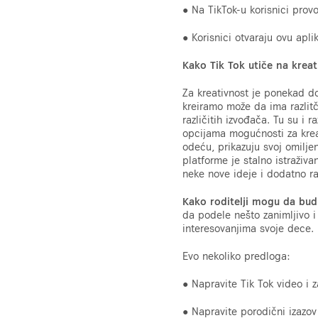
● Na TikTok-u korisnici pro
● Korisnici otvaraju ovu apl
Kako Tik Tok utiče na krea
Za kreativnost je ponekad d
kreiramo može da ima razlitč
različitih izvođača. Tu su i 
opcijama mogućnosti za krea
odeću, prikazuju svoj omiljen
platforme je stalno istraživa
neke nove ideje i dodatno ra
Kako roditelji mogu da bud
da podele nešto zanimljivo i
interesovanjima svoje dece.
Evo nekoliko predloga:
● Napravite Tik Tok video i z
● Napravite porodični izazov