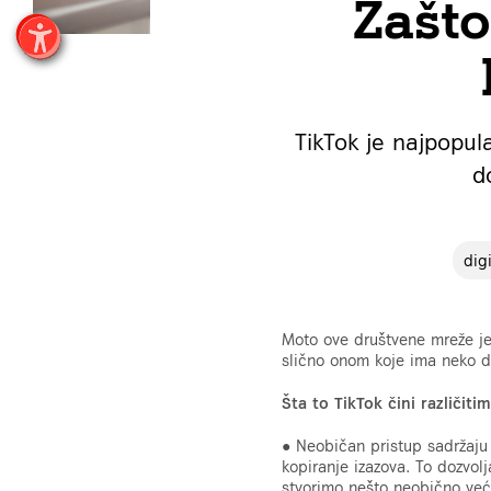
Zašto
TikTok je najpopul
d
dig
Moto ove društvene mreže je 
slično onom koje ima neko d
Šta to TikTok čini različiti
● Neobičan pristup sadržaju
kopiranje izazova. To dozvol
stvorimo nešto neobično ve