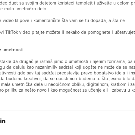
ideo duet sa svojim detetom koristeći templejt i uživajte u celom 
aše malo umetničko delo
e video klipove i komentarišite šta vam se tu dopada, a šta ne
vi TikTok video pitajte možete li nekako da pomognete i učestvujet
je umetnosti
takle da drugačije razmišljamo o umetnosti i njenim formama, pa i
u da deluju kao nezanimljiv sadržaj koji uopšte ne može da se n
eativnosti gde sav taj sadržaj predstavlja pravo bogatstvo ideja i in
da budemo kreativni, da se opustimo i budemo to što jesmo bilo da 
u mala umetnička dela u neobičnom obliku, digitalnom, kratkom i za
ao priliku za nešto novo i kao mogućnost za učenje ali i zabavu u k