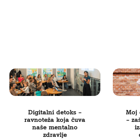
Digitalni detoks –
Moj 
ravnoteža koja čuva
– za
naše mentalno
i
zdravlje