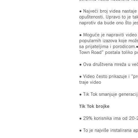
● Najveći broj videa nastaje
opuštenosti. Upravo to je ta
naprotiv da bude ono što jes
● Moguće je napraviti video 
popularnih izazova koje mož
sa prijateljima i porodicom.
Town Road” postala toliko po
● Ova društvena mreža u većo
● Video često prikazuje i “p
traje video
● Tik Tok smanjuje generacijs
Tik Tok brojke
● 29% korisnika ima od 20-
● To je najviše instalirana a