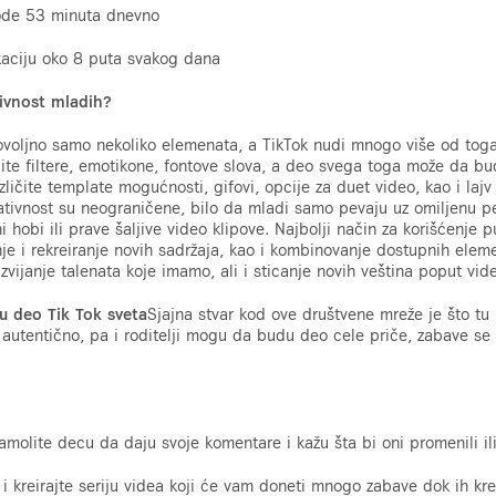
vode 53 minuta dnevno
ikaciju oko 8 puta svakog dana
tivnost mladih?
ovoljno samo nekoliko elemenata, a TikTok nudi mnogo više od toga,
ite filtere, emotikone, fontove slova, a deo svega toga može da bu
različite template mogućnosti, gifovi, opcije za duet video, kao i laj
tivnost su neograničene, bilo da mladi samo pevaju uz omiljenu p
i hobi ili prave šaljive video klipove. Najbolji način za korišćenje
nje i rekreiranje novih sadržaja, kao i kombinovanje dostupnih elemen
zvijanje talenata koje imamo, ali i sticanje novih veština poput vid
u deo Tik Tok sveta
Sjajna stvar kod ove društvene mreže je što tu 
 autentično, pa i roditelji mogu da budu deo cele priče, zabave se
amolite decu da daju svoje komentare i kažu šta bi oni promenili ili
 i kreirajte seriju videa koji će vam doneti mnogo zabave dok ih kre