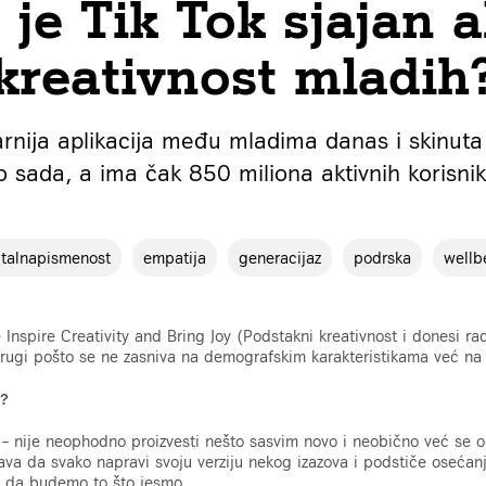
 je Tik Tok sjajan a
kreativnost mladih
arnija aplikacija među mladima danas i skinuta 
o sada, a ima čak 850 miliona aktivnih korisnik
italnapismenost
empatija
generacijaz
podrska
wellb
Inspire Creativity and Bring Joy (Podstakni kreativnost i donesi rad
rugi pošto se ne zasniva na demografskim karakteristikama već na 
m?
 – nije neophodno proizvesti nešto sasvim novo i neobično već se
java da svako napravi svoju verziju nekog izazova i podstiče oseća
ć da budemo to što jesmo.