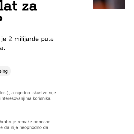
lat za
?
je 2 milijarde puta
a.
eing
ost), a nijedno iskustvo nije
interesovanjima korisnika.
 ohrabruje remake odnosno
nje da nije neophodno da