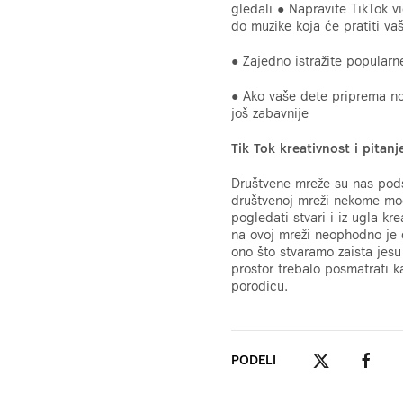
gledali ● Napravite TikTok v
do muzike koja će pratiti v
● Zajedno istražite popularn
● Ako vaše dete priprema no
još zabavnije
Tik Tok kreativnost i pitan
Društvene mreže su nas pods
društvenoj mreži nekome mog
pogledati stvari i iz ugla kr
na ovoj mreži neophodno je 
ono što stvaramo zaista jes
prostor trebalo posmatrati k
porodicu.
PODELI