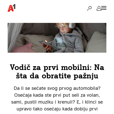
Vodič za prvi mobilni: Na
šta da obratite pažnju
Da li se sećate svog prvog automobila?
Osećaja kada ste prvi put seli za volan,
sami, pustil muziku i krenuli? E, i klinci se
upravo tako osećaju kada dobiju prvi