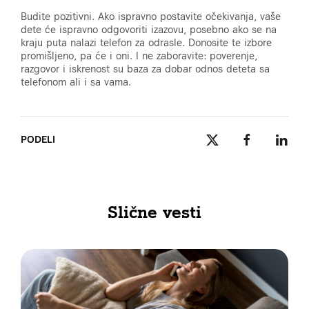
Budite pozitivni. Ako ispravno postavite očekivanja, vaše
dete će ispravno odgovoriti izazovu, posebno ako se na
kraju puta nalazi telefon za odrasle. Donosite te izbore
promišljeno, pa će i oni. I ne zaboravite: poverenje,
razgovor i iskrenost su baza za dobar odnos deteta sa
telefonom ali i sa vama.
PODELI
Slične vesti