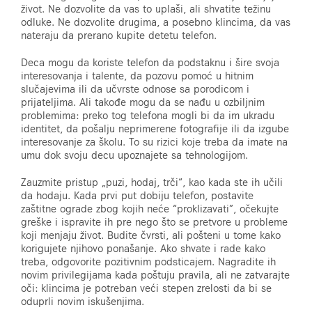
život. Ne dozvolite da vas to uplaši, ali shvatite težinu
odluke. Ne dozvolite drugima, a posebno klincima, da vas
nateraju da prerano kupite detetu telefon.
Deca mogu da koriste telefon da podstaknu i šire svoja
interesovanja i talente, da pozovu pomoć u hitnim
slučajevima ili da učvrste odnose sa porodicom i
prijateljima. Ali takođe mogu da se nađu u ozbiljnim
problemima: preko tog telefona mogli bi da im ukradu
identitet, da pošalju neprimerene fotografije ili da izgube
interesovanje za školu. To su rizici koje treba da imate na
umu dok svoju decu upoznajete sa tehnologijom.
Zauzmite pristup „puzi, hodaj, trči“, kao kada ste ih učili
da hodaju. Kada prvi put dobiju telefon, postavite
zaštitne ograde zbog kojih neće “proklizavati”, očekujte
greške i ispravite ih pre nego što se pretvore u probleme
koji menjaju život. Budite čvrsti, ali pošteni u tome kako
korigujete njihovo ponašanje. Ako shvate i rade kako
treba, odgovorite pozitivnim podsticajem. Nagradite ih
novim privilegijama kada poštuju pravila, ali ne zatvarajte
oči: klincima je potreban veći stepen zrelosti da bi se
oduprli novim iskušenjima.