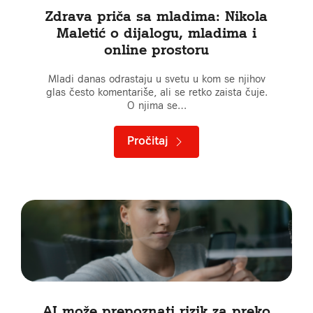
Zdrava priča sa mladima: Nikola
Maletić o dijalogu, mladima i
online prostoru
Mladi danas odrastaju u svetu u kom se njihov
glas često komentariše, ali se retko zaista čuje.
O njima se…
Pročitaj
AI može prepoznati rizik za preko