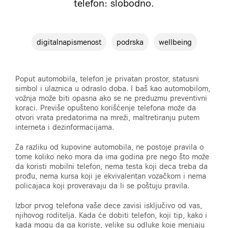
telefon: slobodno.
digitalnapismenost
podrska
wellbeing
Poput automobila, telefon je privatan prostor, statusni
simbol i ulaznica u odraslo doba. I baš kao automobilom,
vožnja može biti opasna ako se ne preduzmu preventivni
koraci. Previše opušteno korišćenje telefona može da
otvori vrata predatorima na mreži, maltretiranju putem
interneta i dezinformacijama.
Za razliku od kupovine automobila, ne postoje pravila o
tome koliko neko mora da ima godina pre nego što može
da koristi mobilni telefon, nema testa koji deca treba da
prođu, nema kursa koji je ekvivalentan vozačkom i nema
policajaca koji proveravaju da li se poštuju pravila.
Izbor prvog telefona vaše dece zavisi isključivo od vas,
njihovog roditelja. Kada će dobiti telefon, koji tip, kako i
kada mogu da ga koriste, velike su odluke koje menjaju