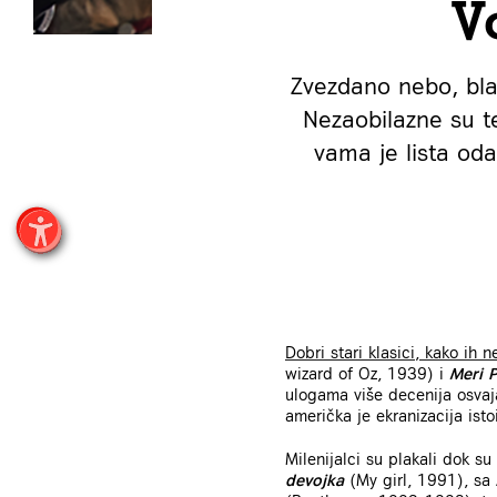
V
Zvezdano nebo, blag
Nezaobilazne su te
vama je lista oda
Dobri stari klasici, kako ih n
wizard of Oz, 1939) i
Meri 
ulogama više decenija osvaj
američka je ekranizacija ist
Milenijalci su plakali dok s
devojka
(My girl, 1991), sa 