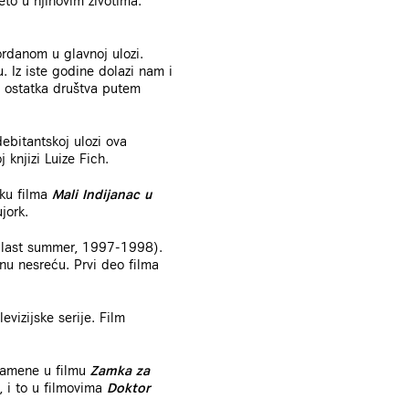
eto u njihovim životima.
rdanom u glavnoj ulozi.
. Iz iste godine dolazi nam i
d ostatka društva putem
ebitantskoj ulozi ova
 knjizi Luize Fich.
jku filma
Mali Indijanac u
jork.
 last summer, 1997-1998).
nu nesreću. Prvi deo filma
vizijske serije. Film
 zamene u filmu
Zamka za
, i to u filmovima
Doktor