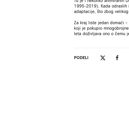
Tu je i nekoliko animiranih 
1995-2019). Kada odraslih i 
adaptacije, što zbog velikog
Za kraj liste jedan domaći –
koji je pokupio mnogobrojne 
leta doživljava ono o čemu 
PODELI