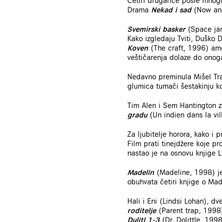
Četiri drugarice posle mnogo
Drama
Nekad i sad
(Now and
Svemirski basker
(Space jam
Kako izgledaju Tviti, Duško 
Koven
(The craft, 1996) amer
veštičarenja dolaze do onoga
Nedavno preminula Mišel Tra
glumica tumači šestakinju koj
Tim Alen i Sem Hantington 
gradu
(Un indien dans la vil
Za ljubitelje horora, kako i pr
Film prati tinejdžere koje p
nastao je na osnovu knjige 
Madelin
(Madeline, 1998) je 
obuhvata četiri knjige o Mad
Hali i Eni (Lindsi Lohan), d
roditelje
(Parent trap, 1998)
Dulitl 1-3
(Dr. Dolittle, 199