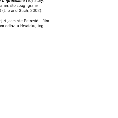
i o igračkama
(Toy story,
laran, što zbog igrane
č
(Lilo and Stich, 2002).
izi Jasminke Petrović – film
om odlazi u Hrvatsku, tog