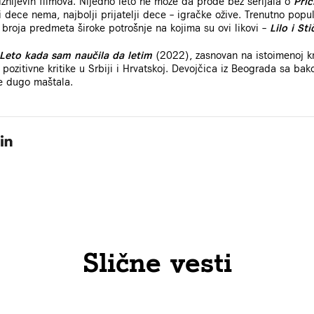
Diznijevih filmova. Nijedno leto ne može da prođe bez serijala o
Prič
dece nema, najbolji prijatelji dece – igračke ožive. Trenutno popu
 broja predmeta široke potrošnje na kojima su ovi likovi –
Lilo i Sti
Leto kada sam naučila da letim
(2022), zasnovan na istoimenoj knj
pozitivne kritike u Srbiji i Hrvatskoj. Devojčica iz Beograda sa bak
je dugo maštala.
Slične vesti