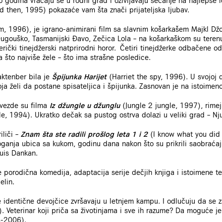
 godina vraćaju se u rodni grad i oživljavaju sećanje na najlepše l
 then, 1995) pokazaće vam šta znači prijateljska ljubav.
, 1996), je igrano-animirani film sa slavnim košarkašem Majkl Džo
Dugouško, Tasmanijski Đavo, Zečica Lola – na košarkaškom su terenu
ički tinejdžerski natprirodni horor. Četiri tinejdžerke odbačene o
 što najviše žele – što ima strašne posledice.
ktenber bila je
Špijunka Harijet
(Harriet the spy, 1996). U svojoj d
a želi da postane spisateljica i špijunka. Zasnovan je na istoimenoj
zvezde su filma
Iz džungle u džunglu
(Jungle 2 jungle, 1997), rime
le, 1994). Ukratko dečak sa pustog ostrva dolazi u veliki grad – Nju
iliči –
Znam šta ste radili prošlog leta 1 i 2
(I know what you did
roganja ubica sa kukom, godinu dana nakon što su prikrili saobraćaj
Luis Dankan.
porodična komedija, adaptacija serije dečjih knjiga i istoimene tele
elin.
ve identične devojčice zvršavaju u letnjem kampu. I odlučuju da se
. Veterinar koji priča sa životinjama i sve ih razume? Da moguće je
8-2006).