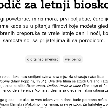
odič za letnji biosk
i povetarac, miris mora, prvi poljubac, čarolije
me kada su u pitanju filmovi koje možete gled
branih preporuka za vrele letnje dani i noći, k
samostalno, sa prijateljima ili sa porodicom.
digitalnapismenost
wellbeing
e voleti
. Iako nisu omiljeni svima, dva mjuzikla otvaraju našu listu –
Popins
(Mary Poppins, 1964). Ova dva filma sa Džudi Graland i Džu
aju srca publike širom sveta.
Dečaci Pavlove ulice
(The boys of Pa
oimenog dela Ferenca Molnara, idealna za gledanje nakon čitanja za
u ga gledali, te ukoliko vam tokom vrelih dana bude potrebno nešto 
Anom Klamski i Makolinom Kalkinom, pravi je izbor. Za ljubitelje živ