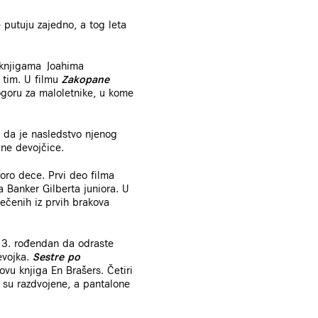
 putuju zajedno, a tog leta
 knjigama Joahima
 tim. U filmu
Zakopane
goru za maloletnike, u kome
 da je nasledstvo njenog
ne devojčice.
ro dece. Prvi deo filma
 Banker Gilberta juniora. U
ečenih iz prvih brakova
 13. rođendan da odraste
evojka.
Sestre po
vu knjiga En Brašers. Četiri
t su razdvojene, a pantalone