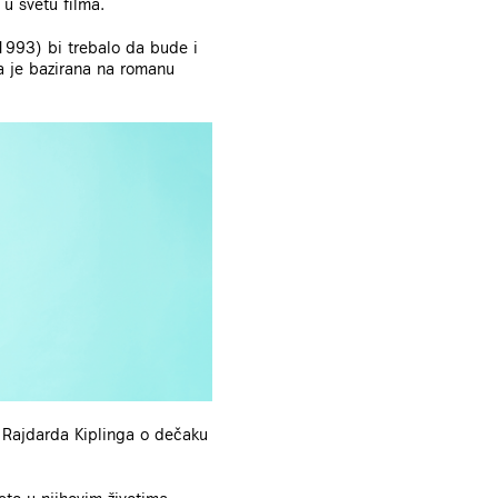
u svetu filma.
1993) bi trebalo da bude i
ja je bazirana na romanu
 Rajdarda Kiplinga o dečaku