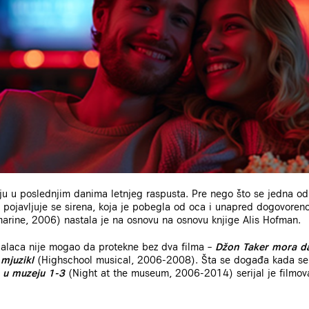
ju u poslednjim danima letnjeg raspusta. Pre nego što se jedna od 
 pojavljuje se sirena, koja je pobegla od oca i unapred dogovoren
rine, 2006) nastala je na osnovu na osnovu knjige Alis Hofman.
ijalaca nije mogao da protekne bez dva filma –
Džon Taker mora d
 mjuzikl
(Highschool musical, 2006-2008). Šta se događa kada se 
 u muzeju 1-3
(Night at the museum, 2006-2014) serijal je filmova