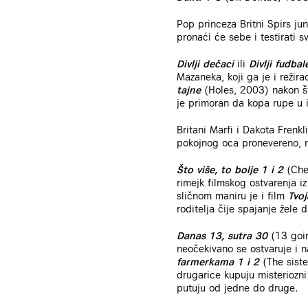
Pop princeza Britni Spirs ju
pronaći će sebe i testirati sv
Divlji dečaci
ili
Divlji fudbal
Mazaneka, koji ga je i režir
tajne
(Holes, 2003) nakon št
je primoran da kopa rupe u
Britani Marfi i Dakota Frenkl
pokojnog oca pronevereno, n
Što više, to bolje 1 i 2
(Chea
rimejk filmskog ostvarenja i
sličnom maniru je i film
Tvoj
roditelja čije spajanje žele
Danas 13, sutra 30
(13 goin
neočekivano se ostvaruje i 
farmerkama 1 i 2
(The siste
drugarice kupuju misteriozni
putuju od jedne do druge.