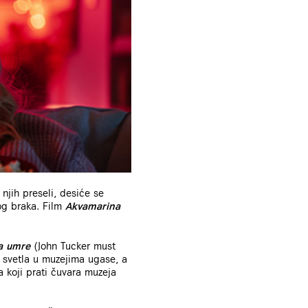
njih preseli, desiće se
og braka. Film
Akvamarina
a umre
(John Tucker must
svetla u muzejima ugase, a
 koji prati čuvara muzeja