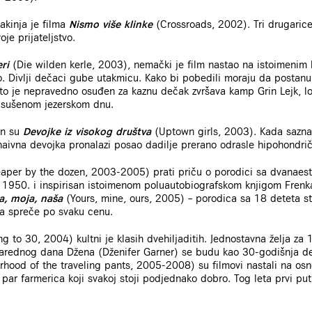
nakinja je filma
Nismo više klinke
(Crossroads, 2002). Tri drugarice
oje prijateljstvo.
eri
(Die wilden kerle, 2003), nemački je film nastao na istoimenim
ao. Divlji dečaci gube utakmicu. Kako bi pobedili moraju da postanu
o je nepravedno osuđen za kaznu dečak zvršava kamp Grin Lejk, lo
 isušenom jezerskom dnu.
in su
Devojke iz visokog društva
(Uptown girls, 2003). Kada sazna
aivna devojka pronalazi posao dadilje prerano odrasle hipohondrič
per by the dozen, 2003-2005) prati priču o porodici sa dvanaesto
z 1950. i inspirisan istoimenom poluautobiografskom knjigom Frenka
a, moja, naša
(Yours, mine, ours, 2005) – porodica sa 18 deteta st
 da spreče po svaku cenu.
g to 30, 2004) kultni je klasih dvehiljaditih. Jednostavna želja za
narednog dana Džena (Dženifer Garner) se budu kao 30-godišnja d
rhood of the traveling pants, 2005-2008) su filmovi nastali na osno
 par farmerica koji svakoj stoji podjednako dobro. Tog leta prvi pu