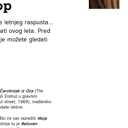
op
 letnjeg raspusta...
ati ovog leta. Pred
oje možete gledati
Čarobnjak iz Oza
(The
li Endruz u glavnim
ul street, 1969), mađarsko-
date lektire.
što će vas raznežiti
Moja
otinja tu je
Betoven