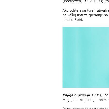
(Beethoven, 1992-1993), tačn
Ako volite avanture i užival
na vašoj listi za gledanje s
Johane Spiri.
Knjiga o džungli 1 i 2
(Jung
Mogliju. Iako postoji i animi