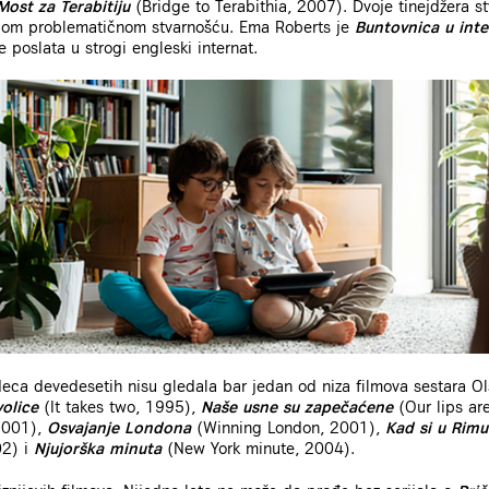
Most za Terabitiju
(Bridge to Terabithia, 2007). Dvoje tinejdžera stv
vojom problematičnom stvarnošću. Ema Roberts je
Buntovnica u inte
 poslata u strogi engleski internat.
deca devedesetih nisu gledala bar jedan od niza filmova sestara Ols
olice
(It takes two, 1995),
Naše usne su zapečaćene
(Our lips ar
2001),
Osvajanje Londona
(Winning London, 2001),
Kad si u Rim
02) i
Njujorška minuta
(New York minute, 2004).