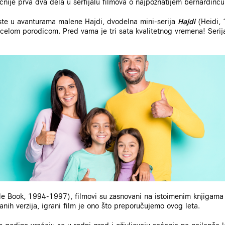
ije prva dva dela u serfijalu filmova o najpoznatijem bernardincu 
i ste u avanturama malene Hajdi, dvodelna mini-serija
Hajdi
(Heidi, 
a celom porodicom. Pred vama je tri sata kvalitetnog vremena! Seri
le Book, 1994-1997), filmovi su zasnovani na istoimenim knjigama
ranih verzija, igrani film je ono što preporučujemo ovog leta.