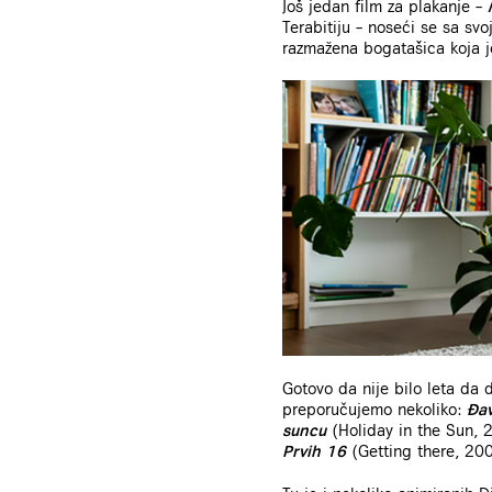
Još jedan film za plakanje –
Terabitiju – noseći se sa s
razmažena bogatašica koja je
Gotovo da nije bilo leta da 
preporučujemo nekoliko:
Đav
suncu
(Holiday in the Sun, 
Prvih 16
(Getting there, 20