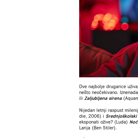
Dve najbolje drugarice uživa
nešto neočekivano. Iznenada
ili
Zaljubljena sirena
(Aquama
Nijedan letnji raspust milen
die, 2006) i
Srednjoškolski
eksponati ožive? (Luda)
Noć
Larija (Ben Stiler).