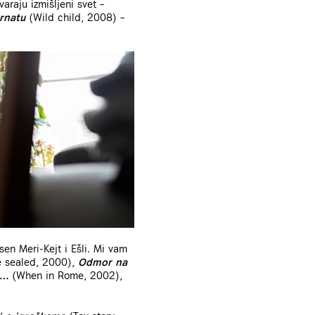
araju izmišljeni svet –
rnatu
(Wild child, 2008) –
en Meri-Kejt i Ešli. Mi vam
e sealed, 2000),
Odmor na
u…
(When in Rome, 2002),