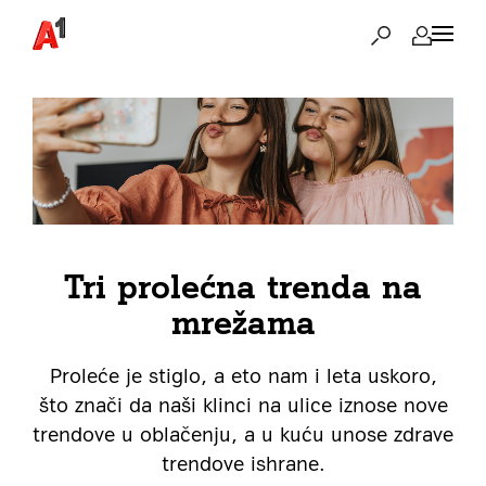
Tri prolećna trenda na
mrežama
Proleće je stiglo, a eto nam i leta uskoro,
što znači da naši klinci na ulice iznose nove
trendove u oblačenju, a u kuću unose zdrave
trendove ishrane.