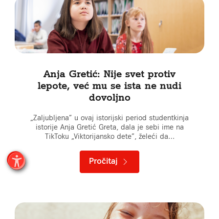
Anja Gretić: Nije svet protiv
lepote, već mu se ista ne nudi
dovoljno
„Zaljubljena” u ovaj istorijski period studentkinja
istorije Anja Gretić Greta, dala je sebi ime na
TikToku „Viktorijansko dete”, želeći da…
Pročitaj