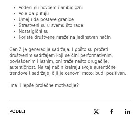
Vođeni su novcem i ambiciozni
Vole da putuju
Umeju da postave granice
Strastveni su u svemu što rade
Nostalgični su
Koriste društvene mreže na jedinstven način
Gen Z je generacija sadržaja. I pošto su prožeti
društvenim sadržajem koji se čini performativnim,
povlašćenim i lažnim, oni traže nešto drugačije:
autentičnost. Na taj način kreiraju svoje autentične
trendove i sadržaje, čiji je osnovni moto: budi pozitivan.
Ima li lepše prolećne motivacije?
PODELI