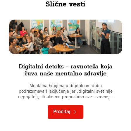
Slične vesti
Digitalni detoks – ravnoteža koja
čuva naše mentalno zdravlje
Mentalna higijena u digitalnom dobu
podrazumeva i isključenje jer „digitalni svet nije
neprijatelj, ali ako mu prepustimo sve - vreme,…
Pročitaj