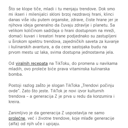
Što se klope tiče, mladi i tu menjaju trendove. Dok smo
mi ikseri i milenijalci skloni brzoj nezdravoj hrani, klinci
danas više idu putem organske, zdrave, čiste hrane jer je
njihova ideja generalno da čuvaju zdravlje i planetu. Sa
velikom količinom sadržaja o hrani dostupnom na mreži,
domaći kuvari i kreatori hrane podjednako su zastupljeni
u širokom spektru trendova, zajedničkih saveta za kuvanje
i kulinarskih avantura, a da cene sastojaka budu na
prvom mestu uz laka, svima dostupna jednostavna jela.
Od
viralnih recepata
na TikToku, do promena u navikama
mladih, ovo proleće biće prava vitaminska kulinarska
bomba.
Postoji razlog zašto je slogan TikToka „Trendovi počinju
ovde“. Zato što jeste. TikTok je novi izvor kulturnih
trendova – a generacija Z je prva u redu da konzumira i
kreira.
Zanimljivo je da generacija Z uspostavlja ne samo
prolećne
, već i životne trendove, koje mlađe generacije
(alfa) od njih uče i upijaju.