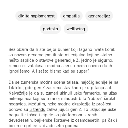
digitalnapismenost
empatija
generacijaz
podrska
wellbeing
Bez obzira da li ste bejbi bumer koji lagano hvata korak
sa novom generacijom ili ste milenijalac koji se stalno
nešto sapliće o stavove generacije Z, jedno je sigurno:
zumeri su zatalasali modnu scenu i nema načina da ih
ignorišemo. A i zašto bismo kad su super?
Da se zumerska modna scena talasa, najočiglednije je na
TikToku, gde gen Z zauzima stav kada je u pitanju stil.
Najvažnije je da su zumeri ukinuli uske farmerke, na užas
milenijalaca koji su u ranoj mladosti bilo “robovi” širokih
nogavica. Međutim, neke modne eksplozije iz prošlosti
ponovo su
u trendu
zahvaljujući gen Z. To uključuje uske
baguette tašne i cipele sa platformom iz ranih
devedesetih, bajkerske šortseve iz osamdesetih, pa čak i
biserne ogrlice iz dvadesetih godina.