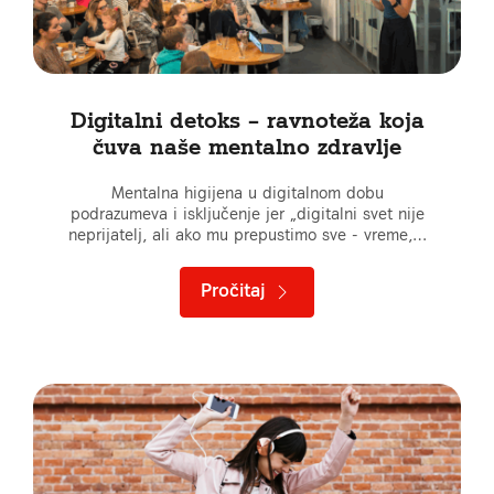
Digitalni detoks – ravnoteža koja
čuva naše mentalno zdravlje
Mentalna higijena u digitalnom dobu
podrazumeva i isključenje jer „digitalni svet nije
neprijatelj, ali ako mu prepustimo sve - vreme,…
Pročitaj