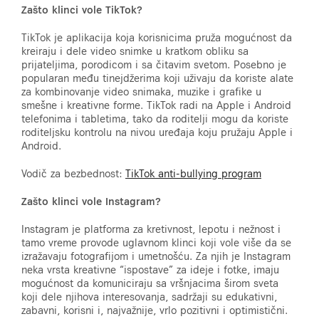
Zašto klinci vole TikTok?
TikTok je aplikacija koja korisnicima pruža mogućnost da
kreiraju i dele video snimke u kratkom obliku sa
prijateljima, porodicom i sa čitavim svetom. Posebno je
popularan među tinejdžerima koji uživaju da koriste alate
za kombinovanje video snimaka, muzike i grafike u
smešne i kreativne forme. TikTok radi na Apple i Android
telefonima i tabletima, tako da roditelji mogu da koriste
roditeljsku kontrolu na nivou uređaja koju pružaju Apple i
Android.
Vodič za bezbednost:
TikTok anti-bullying program
Zašto klinci vole Instagram?
Instagram je platforma za kretivnost, lepotu i nežnost i
tamo vreme provode uglavnom klinci koji vole više da se
izražavaju fotografijom i umetnošću. Za njih je Instagram
neka vrsta kreativne “ispostave” za ideje i fotke, imaju
mogućnost da komuniciraju sa vršnjacima širom sveta
koji dele njihova interesovanja, sadržaji su edukativni,
zabavni, korisni i, najvažnije, vrlo pozitivni i optimistični.