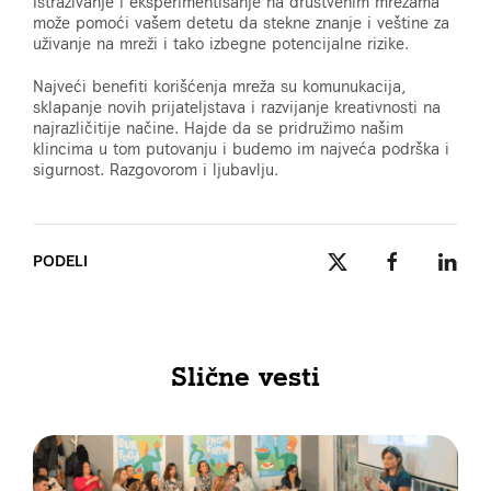
Istraživanje i eksperimentisanje na društvenim mrežama
može pomoći vašem detetu da stekne znanje i veštine za
uživanje na mreži i tako izbegne potencijalne rizike.
Najveći benefiti korišćenja mreža su komunukacija,
sklapanje novih prijateljstava i razvijanje kreativnosti na
najrazličitije načine. Hajde da se pridružimo našim
klincima u tom putovanju i budemo im najveća podrška i
sigurnost. Razgovorom i ljubavlju.
PODELI
Slične vesti