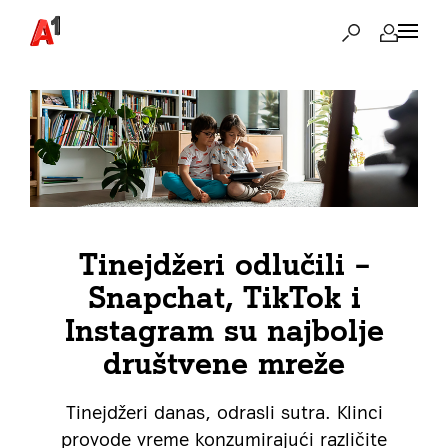
Tinejdžeri odlučili –
Snapchat, TikTok i
Instagram su najbolje
društvene mreže
Tinejdžeri danas, odrasli sutra. Klinci
provode vreme konzumirajući različite