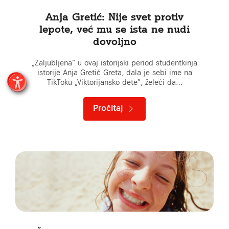
Anja Gretić: Nije svet protiv
lepote, već mu se ista ne nudi
dovoljno
„Zaljubljena” u ovaj istorijski period studentkinja
istorije Anja Gretić Greta, dala je sebi ime na
TikToku „Viktorijansko dete”, želeći da…
Pročitaj