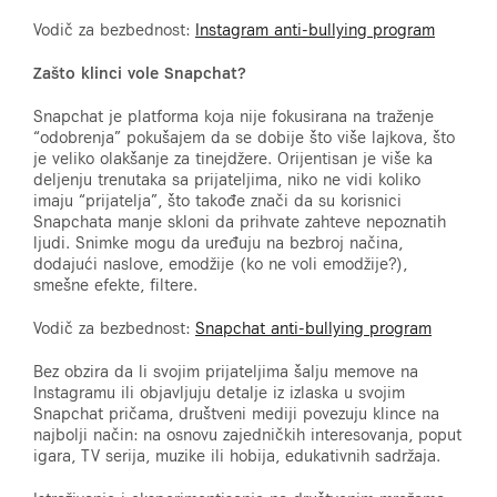
Vodič za bezbednost:
Instagram anti-bullying program
Zašto klinci vole Snapchat?
Snapchat je platforma koja nije fokusirana na traženje
“odobrenja” pokušajem da se dobije što više lajkova, što
je veliko olakšanje za tinejdžere. Orijentisan je više ka
deljenju trenutaka sa prijateljima, niko ne vidi koliko
imaju “prijatelja”, što takođe znači da su korisnici
Snapchata manje skloni da prihvate zahteve nepoznatih
ljudi. Snimke mogu da uređuju na bezbroj načina,
dodajući naslove, emodžije (ko ne voli emodžije?),
smešne efekte, filtere.
Vodič za bezbednost:
Snapchat anti-bullying program
Bez obzira da li svojim prijateljima šalju memove na
Instagramu ili objavljuju detalje iz izlaska u svojim
Snapchat pričama, društveni mediji povezuju klince na
najbolji način: na osnovu zajedničkih interesovanja, poput
igara, TV serija, muzike ili hobija, edukativnih sadržaja.