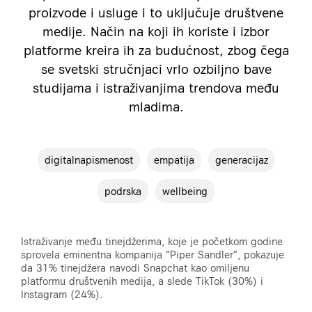
proizvode i usluge i to uključuje društvene
medije. Način na koji ih koriste i izbor
platforme kreira ih za budućnost, zbog čega
se svetski stručnjaci vrlo ozbiljno bave
studijama i istraživanjima trendova među
mladima.
digitalnapismenost
empatija
generacijaz
podrska
wellbeing
Istraživanje među tinejdžerima, koje je početkom godine
sprovela eminentna kompanija “Piper Sandler”, pokazuje
da 31% tinejdžera navodi Snapchat kao omiljenu
platformu društvenih medija, a slede TikTok (30%) i
Instagram (24%).