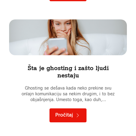
Šta je ghosting i zašto ljudi
nestaju
Ghosting se dešava kada neko prekine svu
onlajn komunikaciju sa nekim drugim, i to bez
objašnjenja. Umesto toga, kao duh,…
Pročitaj