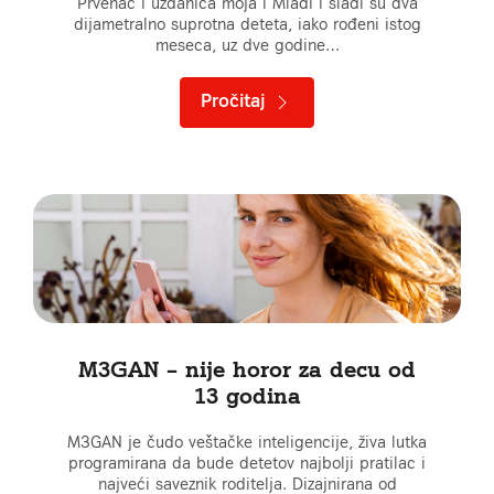
Prvenac i uzdanica moja i Mlađi i slađi su dva
dijametralno suprotna deteta, iako rođeni istog
meseca, uz dve godine…
Pročitaj
M3GAN – nije horor za decu od
13 godina
M3GAN je čudo veštačke inteligencije, živa lutka
programirana da bude detetov najbolji pratilac i
najveći saveznik roditelja. Dizajnirana od