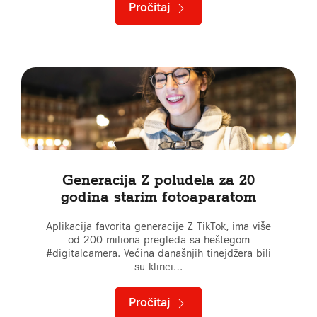
Pročitaj
Generacija Z poludela za 20
godina starim fotoaparatom
Aplikacija favorita generacije Z TikTok, ima više
od 200 miliona pregleda sa heštegom
#digitalcamera. Većina današnjih tinejdžera bili
su klinci…
Pročitaj