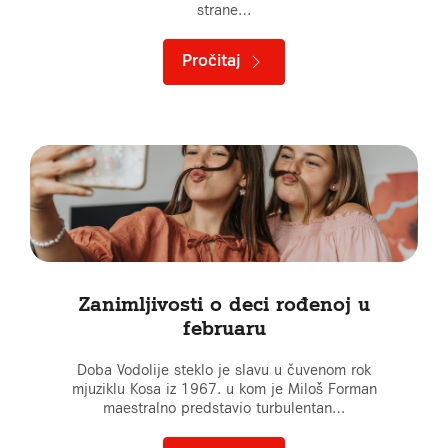
strane…
Pročitaj
Zanimljivosti o deci rođenoj u
februaru
Doba Vodolije steklo je slavu u čuvenom rok
mjuziklu Kosa iz 1967. u kom je Miloš Forman
maestralno predstavio turbulentan…