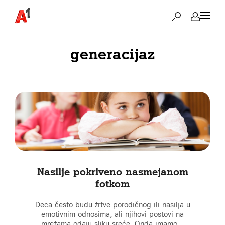
generacijaz
Nasilje pokriveno nasmejanom
fotkom
Deca često budu žrtve porodičnog ili nasilja u
emotivnim odnosima, ali njihovi postovi na
mrežama odaju sliku sreće. Onda imamo…