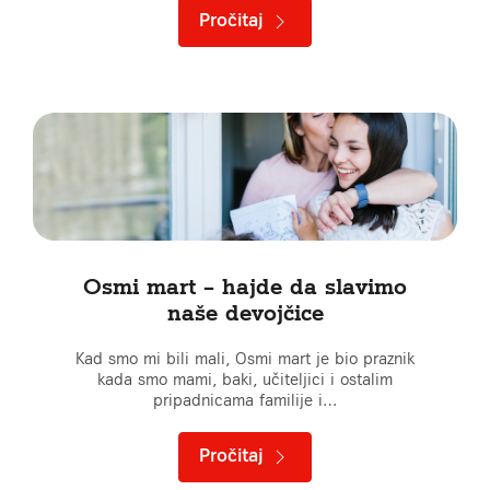
Pročitaj
Osmi mart – hajde da slavimo
naše devojčice
Kad smo mi bili mali, Osmi mart je bio praznik
kada smo mami, baki, učiteljici i ostalim
pripadnicama familije i…
Pročitaj