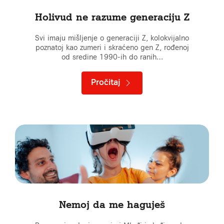
Holivud ne razume generaciju Z
Svi imaju mišljenje o generaciji Z, kolokvijalno
poznatoj kao zumeri i skraćeno gen Z, rođenoj
od sredine 1990-ih do ranih…
Pročitaj
Nemoj da me haguješ