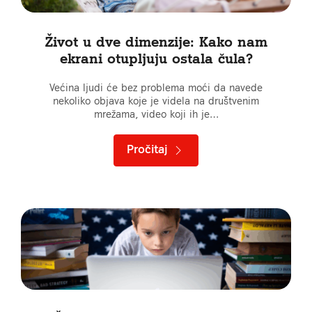
Život u dve dimenzije: Kako nam
ekrani otupljuju ostala čula?
Većina ljudi će bez problema moći da navede
nekoliko objava koje je videla na društvenim
mrežama, video koji ih je…
Pročitaj