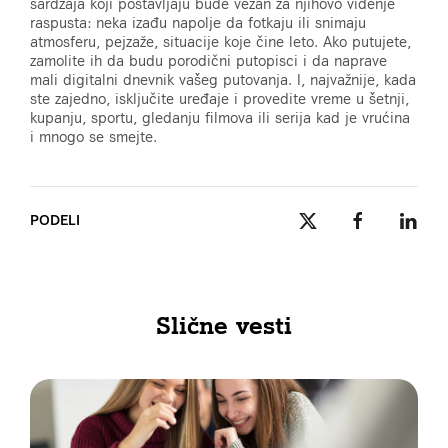
sardžaja koji postavljaju bude vezan za njihovo viđenje
raspusta: neka izađu napolje da fotkaju ili snimaju
atmosferu, pejzaže, situacije koje čine leto. Ako putujete,
zamolite ih da budu porodični putopisci i da naprave
mali digitalni dnevnik vašeg putovanja. I, najvažnije, kada
ste zajedno, isključite uređaje i provedite vreme u šetnji,
kupanju, sportu, gledanju filmova ili serija kad je vrućina
i mnogo se smejte.
PODELI
Slične vesti