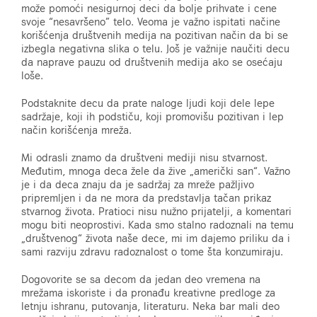
može pomoći nesigurnoj deci da bolje prihvate i cene
svoje “nesavršeno” telo. Veoma je važno ispitati načine
korišćenja društvenih medija na pozitivan način da bi se
izbegla negativna slika o telu. Još je važnije naučiti decu
da naprave pauzu od društvenih medija ako se osećaju
loše.
Podstaknite decu da prate naloge ljudi koji dele lepe
sadržaje, koji ih podstiču, koji promovišu pozitivan i lep
način korišćenja mreža.
Mi odrasli znamo da društveni mediji nisu stvarnost.
Međutim, mnoga deca žele da žive „američki san“. Važno
je i da deca znaju da je sadržaj za mreže pažljivo
pripremljen i da ne mora da predstavlja tačan prikaz
stvarnog života. Pratioci nisu nužno prijatelji, a komentari
mogu biti neoprostivi. Kada smo stalno radoznali na temu
„društvenog“ života naše dece, mi im dajemo priliku da i
sami razviju zdravu radoznalost o tome šta konzumiraju.
Dogovorite se sa decom da jedan deo vremena na
mrežama iskoriste i da pronađu kreativne predloge za
letnju ishranu, putovanja, literaturu. Neka bar mali deo