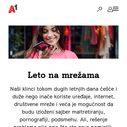
Leto na mrežama
Naši klinci tokom dugih letnjih dana češće i
duže nego inače koriste uređaje, internet,
društvene mreže i veća je mogućnost da
budu izloženi sajber maltretiranju,
pornografiji, podsmehu. Ali, rešenje