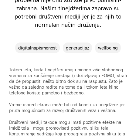
problema nije ono što ste prvo pomislili-
zabrana. Našim tinejdžerima zapravo su
potrebni društveni mediji jer je za njih to
normalan način druženja.
digitalnapismenost
generacijaz
wellbeing
Tokom leta, kada tinejdžeri imaju mnogo više slobodnog
vremena za korišćenje uređaja (i doživljavaju FOMO, strah
da će propustiti nešto bitno dok su na raspustu. Zato je
važno da zajedno radite na tome da i tokom leta klinci
telefone koriste pametno i bezbedno.
Vreme ispred ekrana može biti od koristi za tinejdžere jer
pruža mogućnosti za razvoj društvenih veza i veština.
Društveni mediji takođe mogu imati pozitivne efekte na
imidž tela i mogu promovisati pozitivnu sliku tela.
Konzumiranje sadržaja koji propagiraju pozitvnu sliku tela