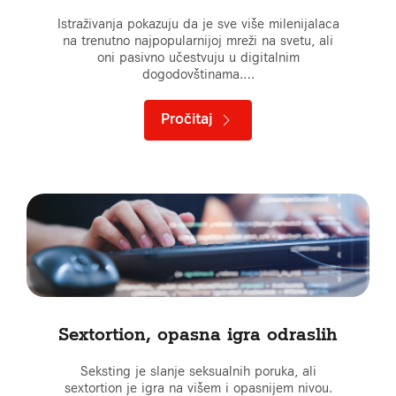
Istraživanja pokazuju da je sve više milenijalaca
na trenutno najpopularnijoj mreži na svetu, ali
oni pasivno učestvuju u digitalnim
dogodovštinama.…
Pročitaj
Sextortion, opasna igra odraslih
Seksting je slanje seksualnih poruka, ali
sextortion je igra na višem i opasnijem nivou.