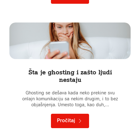
Šta je ghosting i zašto ljudi
nestaju
Ghosting se dešava kada neko prekine svu
onlajn komunikaciju sa nekim drugim, i to bez
objašnjenja. Umesto toga, kao duh,…
Pročitaj