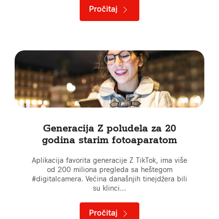
Pročitaj
Generacija Z poludela za 20
godina starim fotoaparatom
Aplikacija favorita generacije Z TikTok, ima više
od 200 miliona pregleda sa heštegom
#digitalcamera. Većina današnjih tinejdžera bili
su klinci…
Pročitaj