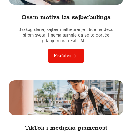
Osam motiva iza sajberbulinga
Svakog dana, sajber maltretiranje utiče na decu
širom sveta. I nema sumnje da se to goruće
pitanje mora rešiti. Ali,…
Pročitaj
TikTok i medijska pismenost