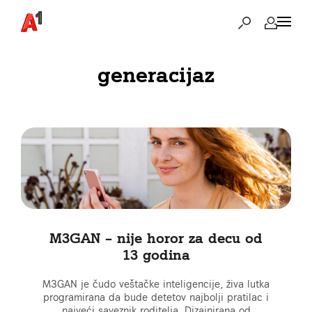
generacijaz
M3GAN – nije horor za decu od
13 godina
M3GAN je čudo veštačke inteligencije, živa lutka
programirana da bude detetov najbolji pratilac i
najveći saveznik roditelja. Dizajnirana od