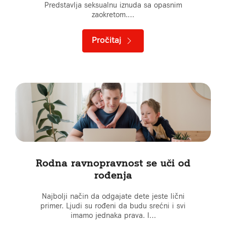
Predstavlja seksualnu iznuda sa opasnim
zaokretom.…
Pročitaj
Rodna ravnopravnost se uči od
rođenja
Najbolji način da odgajate dete jeste lični
primer. Ljudi su rođeni da budu srećni i svi
imamo jednaka prava. I…