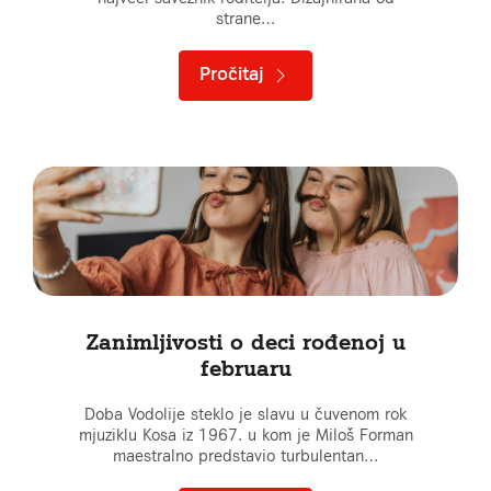
strane…
Pročitaj
Zanimljivosti o deci rođenoj u
februaru
Doba Vodolije steklo je slavu u čuvenom rok
mjuziklu Kosa iz 1967. u kom je Miloš Forman
maestralno predstavio turbulentan…