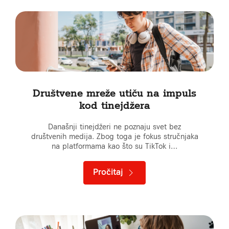
Društvene mreže utiču na impuls
kod tinejdžera
Današnji tinejdžeri ne poznaju svet bez
društvenih medija. Zbog toga je fokus stručnjaka
na platformama kao što su TikTok i…
Pročitaj