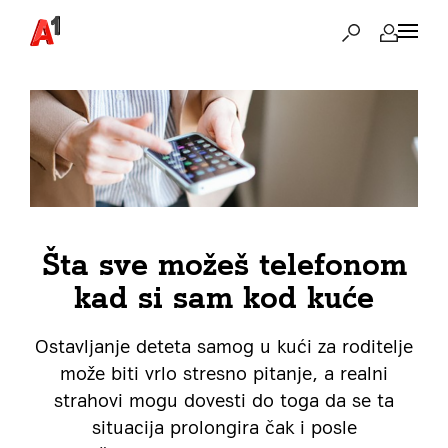
Šta sve možeš telefonom
kad si sam kod kuće
Ostavljanje deteta samog u kući za roditelje
može biti vrlo stresno pitanje, a realni
strahovi mogu dovesti do toga da se ta
situacija prolongira čak i posle