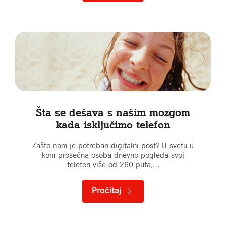
Šta se dešava s našim mozgom
kada isključimo telefon
Zašto nam je potreban digitalni post? U svetu u
kom prosečna osoba dnevno pogleda svoj
telefon više od 260 puta,…
Pročitaj