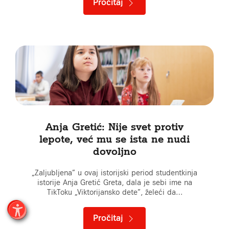
Pročitaj
Anja Gretić: Nije svet protiv
lepote, već mu se ista ne nudi
dovoljno
„Zaljubljena” u ovaj istorijski period studentkinja
istorije Anja Gretić Greta, dala je sebi ime na
TikToku „Viktorijansko dete”, želeći da…
Pročitaj