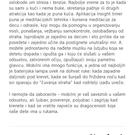
oslobode um stresa i tenzije. Najbolje vreme za to je kada
su sami u kući i nema buke, skretanja pažnje ili drugih
atrakcija kao kada je puna kuća. Aplikacija Insight timer
puna je meditacijskih tehnika i kurseva meditacije za
decu i odrasle, koji mogu da pomognu u organizovanju
misli, ponašanja, vežbanju samokontrole, oslobađanju od
straha. Isprobajte je zajedno sa decom i eto prilike da se
povežete i zajedno učite da postignete unutrašnji mir. A
možete jednostavno da nađete muziku na Jutjubu koja se
detetu dopada i opušta ga i koju će slušati u vašem
odsustvu, zatvorenih očiju, opuštajući svoju pametnu
glavicu. Mobilni ima mnogo funkcija, a jedna od najboljih
je baterijska lampa uvek na dohvat ruke: kada zapadne
daljinski pod krevet, kada se šunjaš do frižidera noću kad
svi spavaju do “čuvanja straha” kad roditelji izađu uveče.
I nemojte da zaboravite – mobilni je vaš saveznik u vašem
odsustvu, ali ljubav, poverenje, poljubac i zagrljaj kad
krenete i kad se vratite najveće su dragocenosti koje
vaše dete ima u rukama.