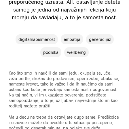
preporučenog uzrasta. Ali, ostavljanje deteta
samog je jedna od najvažnijih lekcija koju
moraju da savladaju, a to je samostalnost.
digitalnapismenost
empatija
generacijaz
podrska
wellbeing
Kao što smo ih naučili da sami jedu, okupaju se, uče,
vežu pertle, skoknu do prodavnice, operu zube, obuku se,
nameste krevet, tako je važno i da ih naučimo da sami
ostanu kod kuće jer vežbaju samostalnost i odgovornost.
Na taj način, vi im ukazujete poverenje, podstičete
samopouzdanje, a to je, uz ljubav, najvrednije što im kao
roditelj možete pružiti.
Malu decu ne treba da ostavljate dugo same. Predškolce
i osnovce možete da uvodite u tu situaciju postepeno,
počevši od desetak minuta, pa polako sve duže.