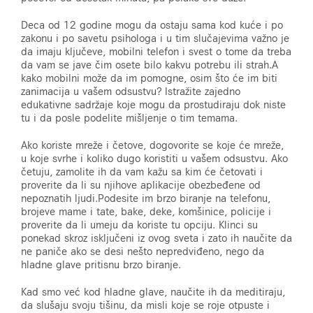
Deca od 12 godine mogu da ostaju sama kod kuće i po
zakonu i po savetu psihologa i u tim slučajevima važno je
da imaju ključeve, mobilni telefon i svest o tome da treba
da vam se jave čim osete bilo kakvu potrebu ili strah.A
kako mobilni može da im pomogne, osim što će im biti
zanimacija u vašem odsustvu? Istražite zajedno
edukativne sadržaje koje mogu da prostudiraju dok niste
tu i da posle podelite mišljenje o tim temama.
Ako koriste mreže i četove, dogovorite se koje će mreže,
u koje svrhe i koliko dugo koristiti u vašem odsustvu. Ako
četuju, zamolite ih da vam kažu sa kim će četovati i
proverite da li su njihove aplikacije obezbeđene od
nepoznatih ljudi.Podesite im brzo biranje na telefonu,
brojeve mame i tate, bake, deke, komšinice, policije i
proverite da li umeju da koriste tu opciju. Klinci su
ponekad skroz isključeni iz ovog sveta i zato ih naučite da
ne paniče ako se desi nešto nepredviđeno, nego da
hladne glave pritisnu brzo biranje.
Kad smo već kod hladne glave, naučite ih da meditiraju,
da slušaju svoju tišinu, da misli koje se roje otpuste i