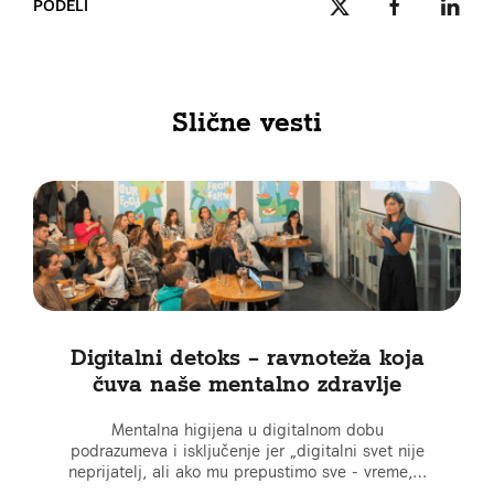
PODELI
Slične vesti
Digitalni detoks – ravnoteža koja
čuva naše mentalno zdravlje
Mentalna higijena u digitalnom dobu
podrazumeva i isključenje jer „digitalni svet nije
neprijatelj, ali ako mu prepustimo sve - vreme,…