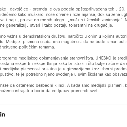
ke i devojčice – premda je ova podela opšteprihvaćena tek u 20.
 videćemo kako muškarci nose crvene i roze nijanse, dok su žene u
ova i bajki, pa sve do rodnih uloga i „muških i ženskih zanimanja“.
 ne generalizuju stvari i tako postaju tolerantni na drugačije.
no važna u demokratskom društvu, naročito u onim u kojima autorit
ndu. Medijski pismena osoba ima mogućnost da ne bude izmanipuli
 društveno-političkim temama.
programe medijskog opismenjavanja stanovništva. UNESKO je sredi
tanu eskperti i ekspertkinje kako bi istražili što bolje načine da
i medijska pismenost prisutna je u gimnazijama kroz izborni predmet 
dopustivo, te je potrebno njeno uvođenje u svim školama kao obave
že da ostanemo bezbedni klinci! A kada smo medijski pismeni, kad
ožemo istrajati u borbi da će ljubav promeniti svet.