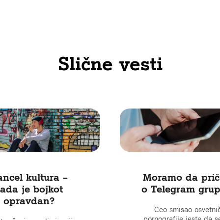
Slične vesti
ncel kultura –
Moramo da pri
ada je bojkot
o Telegram gru
opravdan?
Ceo smisao osvetni
pornografije jeste da s