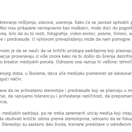
i
 kreiranje mišljenja, stavova, uverenja. Kako će se javnost ophodit
. Ako nisu prikazane ravnopravno kao muškarci, može doći do pogre
a, bilo da su to vesti, fotografije, video-snimci, pesme, filmovi, ser
tipe i predrasude. U njihovom prevazilaženju može da nam pomogne
sti je da se nauči da se kritički pristupa sadržajima koji plasiraj
acije proveravaju iz više izvora kako ne bi došlo do širenja dezinfo
reatori medijskih poruka. Odnosno ona razvija tri veštine: tehničke
anijeg doba, u školama, deca uče medijsku pismenost od edukovan
ogući način.
a da ne prihvatamo stereotipe i predrasude koji se plasiraju u m
je, da razvijamo toleranciju i prihvatanje različitosti, da prepozna
icaj.
medijskih sadržaja, pa ne treba zanemariti uticaj medija koji imaju
a obuhvati kritički odnos prema stereotipima, odnosno da se fokusi
 Stereotipi su sastavni deo života, kreirane predstave o određeni
.