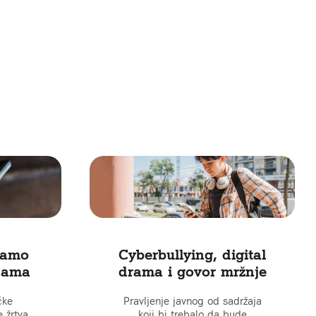
čamo
Cyberbullying, digital
pama
drama i govor mržnje
čke
Pravljenje javnog od sadržaja
e žrtva
koji bi trebalo da bude