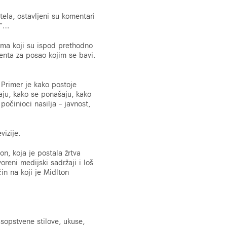
tela, ostavljeni su komentari
“
…
nima koji su ispod prethodno
enta za posao kojim se bavi.
 Primer je kako postoje
daju, kako se ponašaju, kako
očinioci nasilja – javnost,
vizije.
n, koja je postala žrtva
voreni medijski sadržaji i loš
in na koji je Midlton
 sopstvene stilove, ukuse,