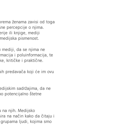
i prema ženama zavisi od toga
šne percepcije o njima.
ije ili knjige, mediji
 medijska pismenost.
u mediji, da se njima ne
rmacija i poluinformacija, te
, kritičke i praktične.
ih predavača koji će im ovu
edijskim sadržajima, da ne
mo potencijalno štetne
 na njih. Medijsko
ra na način kako da čitaju i
m grupama ljudi, kojima smo