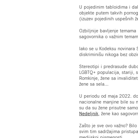
U pojedinim tabloidima i dal
objekte putem takvih pornogr
(izuzev pojedinih uspešnih ž
Ozbiljnije bavljenje temama 
sagovornika o važnim temama
Iako se u Kodeksu novinara S
diskriminišu nikoga bez obzi
Stereotipi i predrasude dubo
LGBTQ+ populacija, stariji, 
Romkinje, žene sa invalidite
žene sa sela…
U periodu od maja 2022. do
nacionalne manjine bile su n
su da su žene prisutne samo 
Nedeljnik
, žene kao sagovor
Zašto je sve ovo važno? Bilo 
svim tim sadržajima pristupa
medijskoj pismenosti.