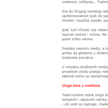
vrednosti, mišljenja… Traži
Sve do Drugog svetskog rata p
zainteresovanost ljudi da sa
filmske i muzičke zvezde, spor
Ipak, kult ličnosti nije nika
ispevali pesme i mitove. Na p
posle toliko vekova.
Svakako masovni mediji, a ka
priliku da gledamo u direktn
kraljevske porodice.
U vremenu društvenih mreža, 
privatnom životu postaju nek
tabloidi krenu sa razvlačenje
Uloga žena u medijima
Tradicionalne rodne uloge d
estradnih i zabavnih rubrika,
– još uvek su supruge, majke