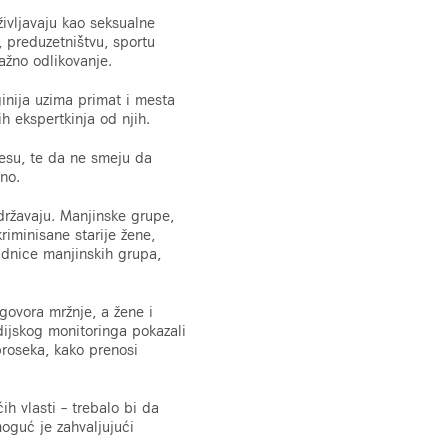
ivljavaju kao seksualne
, preduzetništvu, sportu
važno odlikovanje.
ginija uzima primat i mesta
 ekspertkinja od njih.
resu, te da ne smeju da
tno.
održavaju. Manjinske grupe,
riminisane starije žene,
padnice manjinskih grupa,
ovora mržnje, a žene i
dijskog monitoringa pokazali
proseka, kako prenosi
ih vlasti – trebalo bi da
oguć je zahvaljujući