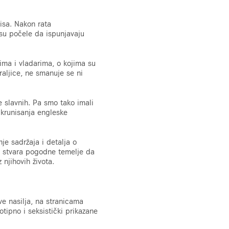
nisa. Nakon rata
 su počele da ispunjavaju
vima i vladarima, o kojima su
raljice, ne smanuje se ni
e slavnih. Pa smo tako imali
 krunisanja engleske
je sadržaja i detalja o
To stvara pogodne temelje da
 njihovih života.
e nasilja, na stranicama
otipno i seksistički prikazane