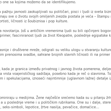
mo one sa kojima možemo da se identifikujemo.
ažnju javnosti zaokupljivali su političari, pisci i ljudi iz sveta biz
znaju sve o životu svojih omiljenih zvezda postala je veća – štampu
tisti, ličnosti iz šoubiznisa i pop kulture.
kva novotarija. Još u antičkim vremenima ljudi su bili opčinjeni bogo
rimer, fasciniranost ljudi za život Kleopatre, poslednje egipatske k
snije i društvene mreže, odigrali su veliku ulogu u stvaranju kultur
im prenosima svadbe, sahrane brojnih slavnih ličnosti ili na primer
kada je granica između privatnog i javnog života pomerena, deljen
a vrsta voajerističkog sadržaja, posebno kada je reč o slavnima. 
m i spekulacijama, iznoseći najintimnije (uglavnom lažne) detalje iz
ominiraju u medijima. Žene najčešće srećemo kada su u pitanju žrtv
 a u poslednje vreme i u političkim rubrikama. One su i dalje, stere
, seks-simboli, lepotice, žrtve nasilja, pevačice, domaćice…