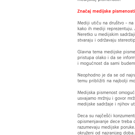
Značaj medijske pismenost
Mediji utiču na društvo – na
kako ih mediji reprezentuju
Neretko u medijskim sadržajim
stvaraju i održavaju stereo
Glavna tema medijske pismeno
pristupa olako i da se inform
i mogućnost da sami budemo k
Neophodno je da se od najr
temu približiti na najbolji m
Medijska pismenost omogućav
usvajamo mržnju i govor mržn
medijske sadržaje i njihov ut
Deca su najčešći konzumenti 
opismenjavanje dece treba d
razumevaju medijske poruke.
okruženi od najranijeg doba