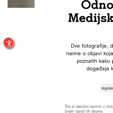
Odno
Medijsk
Dve fotografije, 
naime o objavi koja
poznatih kako 
događaja k
digita
Šta je zapravo sporno u ovoj
pisali ispod tih objava.