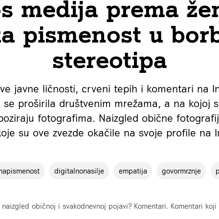
s medija prema že
a pismenost u borb
stereotipa
dve javne ličnosti, crveni tepih i komentari na 
 se proširila društvenim mrežama, a na kojoj 
poziraju fotografima. Naizgled obične fotografi
oje su ove zvezde okačile na svoje profile na 
lnapismenost
digitalnonasilje
empatija
govormrznje
 naizgled običnoj i svakodnevnoj pojavi? Komentari. Komentari koji 