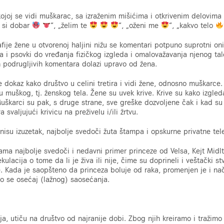
kojoj se vidi muškarac, sa izraženim mišićima i otkrivenim delovima 
 si dobar
“
,
„
želim te
“
,
„
oženi me
“
,
„
kakvo telo
fije žene u otvorenoj haljini nižu se komentari potpuno suprotni o
 i psovki do vređanja fizičkog izgleda i omalovažavanja njenog tal
h podrugljivih komentara dolazi upravo od žena.
e dokaz kako društvo u celini tretira i vidi žene, odnosno muškarce.
ju muškog, tj. ženskog tela. Žene su uvek krive. Krive su kako izgle
karci su pak, s druge strane, sve greške dozvoljene čak i kad su p
 svaljujući krivicu na preživelu i/ili žrtvu.
nisu izuzetak, najbolje svedoči žuta štampa i opskurne privatne tele
 najbolje svedoči i nedavni primer princeze od Velsa, Kejt Midlto
kulacija o tome da li je živa ili nije, čime su doprineli i veštački st
. Kada je saopšteno da princeza boluje od raka, promenjen je i nač
vio se osećaj (lažnog) saosećanja.
ja, utiču na društvo od najranije dobi. Zbog njih kreiramo i tražimo