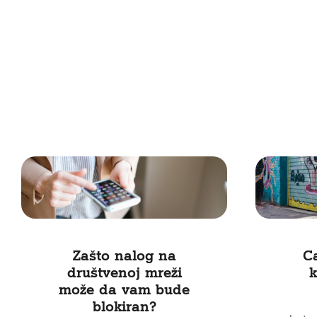
Zašto nalog na
Ca
društvenoj mreži
k
može da vam bude
blokiran?