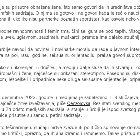
je su prisutne obnažene žene, što samo govori da ih uredništva dož
afskih sadržaja. O njima se gotovo i ne govori kada je reč o nauci
ena ili ukoliko nisu partnerke poznatih sportista), kad osvoje neko 
rodne ravnopravnosti i feminizma, čini se, gura se pod tepih. Mizo
 uvek, uglavnom, zauzimaju muškarci, premda ima daleko stručnijih
rbije navodi da novinari i novinarke moraju da rade u javnom inte
ra na pol, rasu, godine, seksualnu orijentaciju, praksa govori supro
ko su ukorenjeni u društvu, a mediji i dalje služe da ih stvaraju i 
siromašni i žene, najčešće su prikazani stereotipno. Posebno su disk
tom, lezbejke ili pripadnice neke druge seksualne orijentacije, pri
 decembra 2023. godine u medijima je zabeleženo 113 slučajeva g
ajčešće žrtve izveštavanja, piše
Cenzolovka
. Rezultati svetskog me
u 24 odsto medijskih sadržaja, a stanje u Srbiji je ispod svetkog 
nice prisutne su samo u petini sadržaja.
to lešinarenje u slučaju mrtve zvezde ili političko spinovanje domać
mo kritički, oprezno, da ih analiziramo i razumemo. Takav pristup m