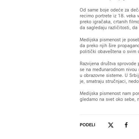
Od same boje odeće za deča
recimo portrete iz 18. veka
preko igračaka, crtanih film
da sagledaju različitosti, da
Medijska pismenost je poseb
da preko njih šire propaga
politički obaveštena o svim
Razvijena društva sprovode 
se na međunarodnom nivou sas
u obrazovne sisteme. U Srbij
je, smatraju stručnjaci, ne
Medijska pismenost nam poma
gledamo na svet oko sebe, m
PODELI