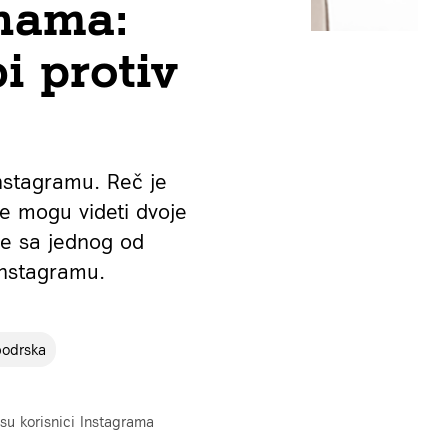
nama:
i protiv
Instagramu. Reč je
se mogu videti dvoje
je sa jednog od
Instagramu.
podrska
su korisnici Instagrama