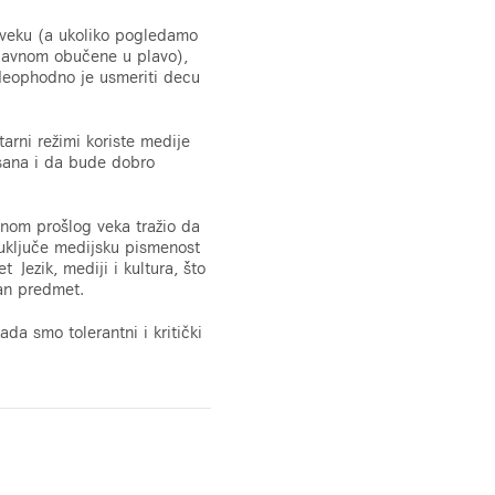
 veku (a ukoliko pogledamo
glavnom obučene u plavo),
 Neophodno je usmeriti decu
arni režimi koriste medije
sana i da bude dobro
nom prošlog veka tražio da
 uključe medijsku pismenost
Jezik, mediji i kultura, što
zan predmet.
a smo tolerantni i kritički