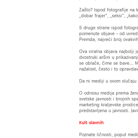
Zašto? Ispod fotografije na 
„
dobar frajer
“
,
„
seksi
“
,
„
kako
S druge strane ispod fotogra
pomenute objave – od uvreda
Premda, najveći broj ovakvi
Ova viralna objava najbolji j
dvostruki aršini u prikazivan
se oblače, čime se bave… Muš
nažalost, često i to opravdava
Da ni mediji u ovom slučaju 
O odnosu medija prema ženama
svetske javnosti i brojnih spe
marketing kraljevske prodice
predstavljena u javnosti. Ja
Kult slavnih
Poznate ličnosti, poput medi