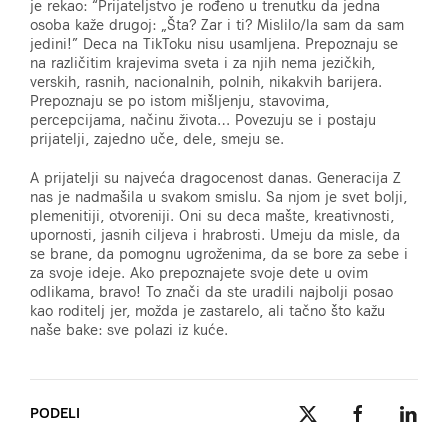
je rekao: “Prijateljstvo je rođeno u trenutku da jedna
osoba kaže drugoj: „Šta? Zar i ti? Mislilo/la sam da sam
jedini!” Deca na TikToku nisu usamljena. Prepoznaju se
na različitim krajevima sveta i za njih nema jezičkih,
verskih, rasnih, nacionalnih, polnih, nikakvih barijera.
Prepoznaju se po istom mišljenju, stavovima,
percepcijama, načinu života… Povezuju se i postaju
prijatelji, zajedno uče, dele, smeju se.
A prijatelji su najveća dragocenost danas. Generacija Z
nas je nadmašila u svakom smislu. Sa njom je svet bolji,
plemenitiji, otvoreniji. Oni su deca mašte, kreativnosti,
upornosti, jasnih ciljeva i hrabrosti. Umeju da misle, da
se brane, da pomognu ugroženima, da se bore za sebe i
za svoje ideje. Ako prepoznajete svoje dete u ovim
odlikama, bravo! To znači da ste uradili najbolji posao
kao roditelj jer, možda je zastarelo, ali tačno što kažu
naše bake: sve polazi iz kuće.
PODELI