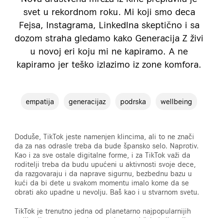
svet u rekordnom roku. Mi koji smo deca
Fejsa, Instagrama, LinkedIna skeptično i sa
dozom straha gledamo kako Generacija Z živi
u novoj eri koju mi ne kapiramo. A ne
kapiramo jer teško izlazimo iz zone komfora.
empatija
generacijaz
podrska
wellbeing
Doduše, TikTok jeste namenjen klincima, ali to ne znači
da za nas odrasle treba da bude špansko selo. Naprotiv.
Kao i za sve ostale digitalne forme, i za TikTok važi da
roditelji treba da budu upućeni u aktivnosti svoje dece,
da razgovaraju i da naprave sigurnu, bezbednu bazu u
kući da bi dete u svakom momentu imalo kome da se
obrati ako upadne u nevolju. Baš kao i u stvarnom svetu.
TikTok je trenutno jedna od planetarno najpopularnijih