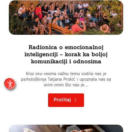
Radionica o emocionalnoj
inteligenciji – korak ka boljoj
komunikaciji i odnosima
Kroz ovu veoma važnu temu vodila nas je
psihološkinja Tatjana Prokić i upoznala nas sa
svim onim što nas je…
Pročitaj