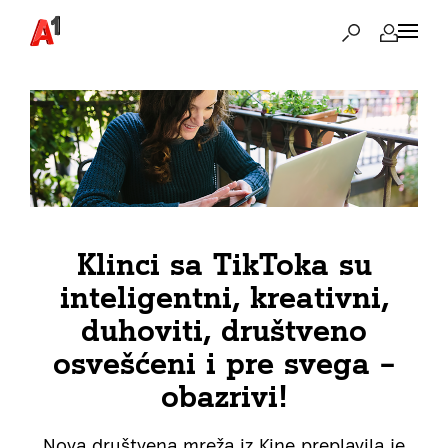
Klinci sa TikToka su
inteligentni, kreativni,
duhoviti, društveno
osvešćeni i pre svega –
obazrivi!
Nova društvena mreža iz Kine preplavila je