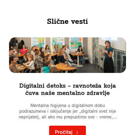
Slične vesti
Digitalni detoks – ravnoteža koja
čuva naše mentalno zdravlje
Mentalna higijena u digitalnom dobu
podrazumeva i isključenje jer „digitalni svet nije
neprijatelj, ali ako mu prepustimo sve - vreme,…
Pročitaj