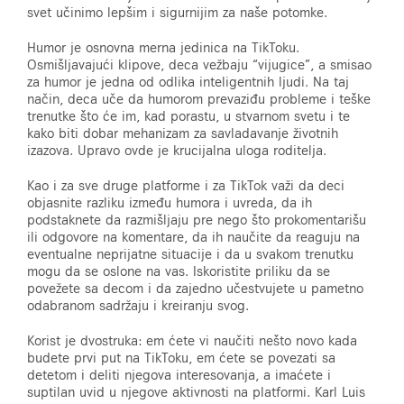
svet učinimo lepšim i sigurnijim za naše potomke.
Humor je osnovna merna jedinica na TikToku.
Osmišljavajući klipove, deca vežbaju “vijugice”, a smisao
za humor je jedna od odlika inteligentnih ljudi. Na taj
način, deca uče da humorom prevaziđu probleme i teške
trenutke što će im, kad porastu, u stvarnom svetu i te
kako biti dobar mehanizam za savladavanje životnih
izazova. Upravo ovde je krucijalna uloga roditelja.
Kao i za sve druge platforme i za TikTok važi da deci
objasnite razliku između humora i uvreda, da ih
podstaknete da razmišljaju pre nego što prokomentarišu
ili odgovore na komentare, da ih naučite da reaguju na
eventualne neprijatne situacije i da u svakom trenutku
mogu da se oslone na vas. Iskoristite priliku da se
povežete sa decom i da zajedno učestvujete u pametno
odabranom sadržaju i kreiranju svog.
Korist je dvostruka: em ćete vi naučiti nešto novo kada
budete prvi put na TikToku, em ćete se povezati sa
detetom i deliti njegova interesovanja, a imaćete i
suptilan uvid u njegove aktivnosti na platformi. Karl Luis