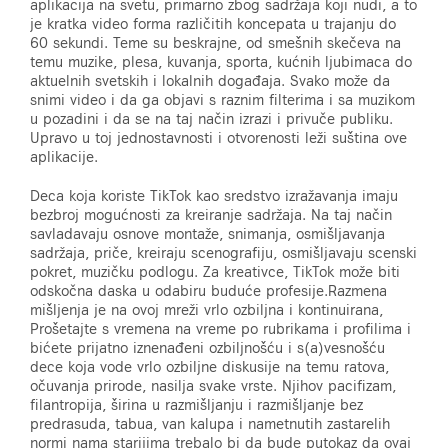
aplikacija na svetu, primarno zbog sadržaja koji nudi, a to
je kratka video forma različitih koncepata u trajanju do
60 sekundi. Teme su beskrajne, od smešnih skečeva na
temu muzike, plesa, kuvanja, sporta, kućnih ljubimaca do
aktuelnih svetskih i lokalnih događaja. Svako može da
snimi video i da ga objavi s raznim filterima i sa muzikom
u pozadini i da se na taj način izrazi i privuče publiku.
Upravo u toj jednostavnosti i otvorenosti leži suština ove
aplikacije.
Deca koja koriste TikTok kao sredstvo izražavanja imaju
bezbroj mogućnosti za kreiranje sadržaja. Na taj način
savladavaju osnove montaže, snimanja, osmišljavanja
sadržaja, priče, kreiraju scenografiju, osmišljavaju scenski
pokret, muzičku podlogu. Za kreativce, TikTok može biti
odskočna daska u odabiru buduće profesije.Razmena
mišljenja je na ovoj mreži vrlo ozbiljna i kontinuirana,
Prošetajte s vremena na vreme po rubrikama i profilima i
bićete prijatno iznenađeni ozbiljnošću i s(a)vesnošću
dece koja vode vrlo ozbiljne diskusije na temu ratova,
očuvanja prirode, nasilja svake vrste. Njihov pacifizam,
filantropija, širina u razmišljanju i razmišljanje bez
predrasuda, tabua, van kalupa i nametnutih zastarelih
normi nama starijima trebalo bi da bude putokaz da ovaj