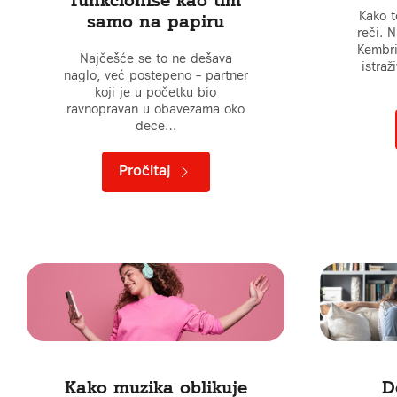
Kako 
samo na papiru
reči. N
Kembri
Najčešće se to ne dešava
istraž
naglo, već postepeno – partner
koji je u početku bio
ravnopravan u obavezama oko
dece…
Pročitaj
Kako muzika oblikuje
D