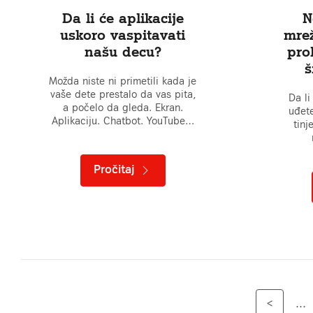
Da li će aplikacije
N
uskoro vaspitavati
mre
našu decu?
prol
š
Možda niste ni primetili kada je
vaše dete prestalo da vas pita,
Da li
a počelo da gleda. Ekran.
uđete
Aplikaciju. Chatbot. YouTube…
tinj
Pročitaj
<
...