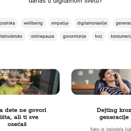
danas u digitalnom svetu?
podrska
wellbeing
empatija
digitalnonasilje
generac
italnidetoks
onlinepauza
govormrznje
kviz
konzumeri
a dete ne govori
Dejting kroz
išta, ali ti sve
generacije
osećaš
Kako je izgledala lju