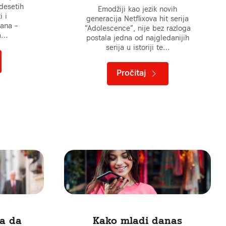
desetih
Emodžiji kao jezik novih
i i
generacija Netflixova hit serija
jana –
“Adolescence”, nije bez razloga
ka…
postala jedna od najgledanijih
serija u istoriji te…
Pročitaj
ba da
Kako mladi danas