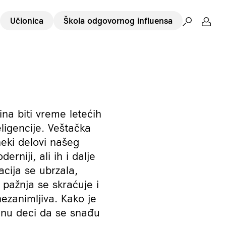
Učionica
Škola odgovornog influensa
ina biti vreme letećih
ligencije. Veštačka
neki delovi našeg
erniji, ali ih i dalje
cija se ubrzala,
 pažnja se skraćuje i
ezanimljiva. Kako je
gnu deci da se snađu