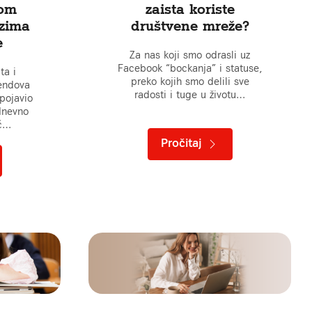
nom
zaista koriste
uzima
društvene mreže?
e
Za nas koji smo odrasli uz
Facebook “bockanja” i statuse,
ta i
preko kojih smo delili sve
rendova
radosti i tuge u životu…
pojavio
dnevno
eč…
Pročitaj