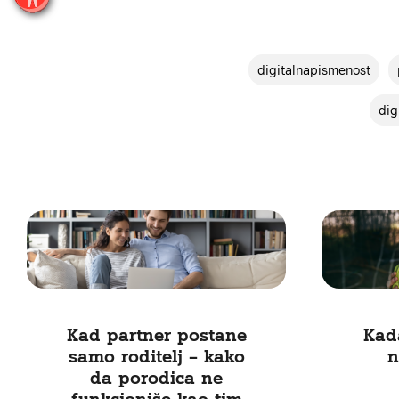
digitalnapismenost
dig
Kad partner postane
Kad
samo roditelj – kako
n
da porodica ne
funkcioniše kao tim