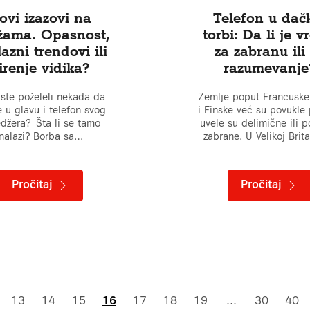
ovi izazovi na
Telefon u đač
žama. Opasnost,
torbi: Da li je 
azni trendovi ili
za zabranu ili
irenje vidika?
razumevanje
 ste poželeli nekada da
Zemlje poput Francuske, 
 u glavu i telefon svog
i Finske već su povukle 
edžera? Šta li se tamo
uvele su delimične ili 
nalazi? Borba sa…
zabrane. U Velikoj Brita
Pročitaj
Pročitaj
13
14
15
16
17
18
19
...
30
40