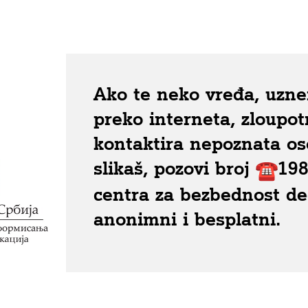
Ako te neko vređa, uznem
preko interneta, zloupotr
kontaktira nepoznata os
slikaš, pozovi broj
198
centra za bezbednost dec
anonimni i besplatni.