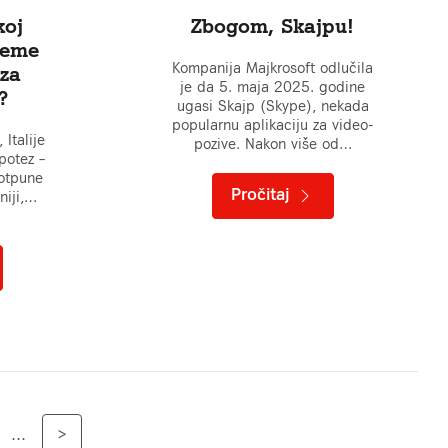
koj
Zbogom, Skajpu!
vreme
Kompanija Majkrosoft odlučila
 za
je da 5. maja 2025. godine
?
ugasi Skajp (Skype), nekada
popularnu aplikaciju za video-
Italije
pozive. Nakon više od…
potez –
potpune
Pročitaj
niji,…
...
>