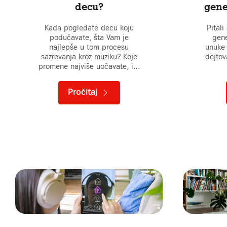
decu?
gene
Kada pogledate decu koju
Pital
podučavate, šta Vam je
gene
najlepše u tom procesu
unuke
sazrevanja kroz muziku? Koje
dejtov
promene najviše uočavate, i…
Pročitaj