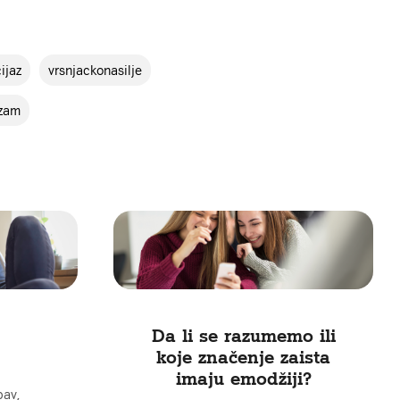
ijaz
vrsnjackonasilje
zam
Da li se razumemo ili
koje značenje zaista
imaju emodžiji?
bav,