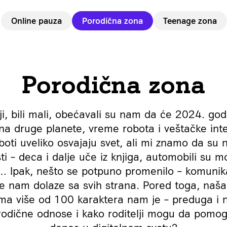
Online pauza
Porodična zona
Teenage zona
Porodična zona
i, bili mali, obećavali su nam da će 2024. god
 na druge planete, vreme robota i veštačke inte
roboti uveliko osvajaju svet, ali mi znamo da su 
ti – deca i dalje uče iz knjiga, automobili su mod
 Ipak, nešto se potpuno promenilo – komunika
ke nam dolaze sa svih strana. Pored toga, naša
ma više od 100 karaktera nam je – preduga i n
orodične odnose i kako roditelji mogu da pomo