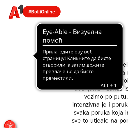
#BoljiOnline
Kada smo mi, roditelj
automobila, izleta
inteligencija i 
detinjstva i danas is
vozimo po putu…
intenzivna je i poru
svaka poruka koja i
sve to uticalo na p