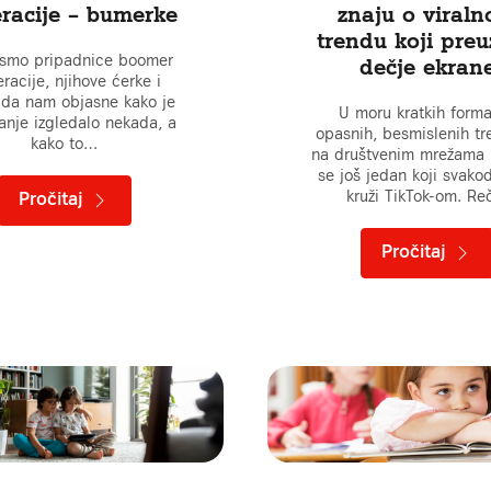
racije – bumerke
znaju o viral
trendu koji pre
i smo pripadnice boomer
dečje ekran
racije, njihove ćerke i
 da nam objasne kako je
U moru kratkih forma
anje izgledalo nekada, a
opasnih, besmislenih t
kako to…
na društvenim mrežama 
se još jedan koji svako
kruži TikTok-om. R
Pročitaj
Pročitaj