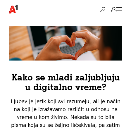
Kako se mladi zaljubljuju
u digitalno vreme?
Ljubav je jezik koji svi razumeju, ali je način
na koji je izražavamo različit u odnosu na
vreme u kom živimo. Nekada su to bila
pisma koja su se željno iščekivala, pa zatim