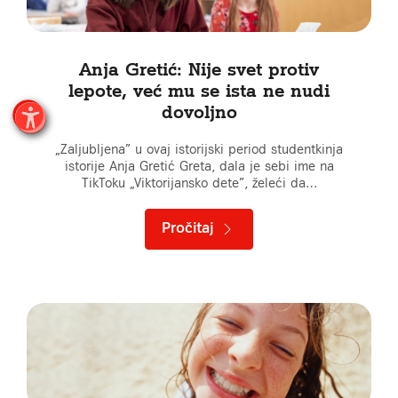
Anja Gretić: Nije svet protiv
lepote, već mu se ista ne nudi
dovoljno
„Zaljubljena” u ovaj istorijski period studentkinja
istorije Anja Gretić Greta, dala je sebi ime na
TikToku „Viktorijansko dete”, želeći da…
Pročitaj