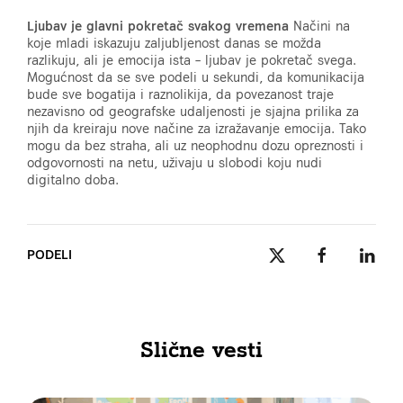
Ljubav je glavni pokretač svakog vremena
Načini na
koje mladi iskazuju zaljubljenost danas se možda
razlikuju, ali je emocija ista – ljubav je pokretač svega.
Mogućnost da se sve podeli u sekundi, da komunikacija
bude sve bogatija i raznolikija, da povezanost traje
nezavisno od geografske udaljenosti je sjajna prilika za
njih da kreiraju nove načine za izražavanje emocija. Tako
mogu da bez straha, ali uz neophodnu dozu opreznosti i
odgovornosti na netu, uživaju u slobodi koju nudi
digitalno doba.
PODELI
Slične vesti