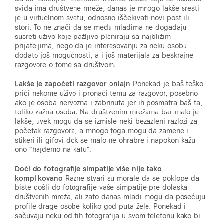
sviđa ima društvene mreže, danas je mnogo lakše sresti
je u virtuelnom svetu, odnosno iščekivati novi post ili
stori. To ne znači da se među mladima ne događaju
susreti uživo koje pažljivo planiraju sa najbližim
prijateljima, nego da je interesovanju za neku osobu
dodato još mogućnosti, a i još materijala za beskrajne
razgovore o tome sa društvom.
Lakše je započeti razgovor onlajn
Ponekad je baš teško
prići nekome uživo i pronaći temu za razgovor, posebno
ako je osoba nervozna i zabrinuta jer ih posmatra baš ta,
toliko važna osoba. Na društvenim mrežama bar malo je
lakše, uvek mogu da se izmisle neki bezazleni razlozi za
početak razgovora, a mnogo toga mogu da zamene i
stikeri ili gifovi dok se malo ne ohrabre i napokon kažu
ono “hajdemo na kafu”.
Doći do fotografije simpatije više nije tako
komplikovano
Razne stvari su morale da se poklope da
biste došli do fotografije vaše simpatije pre dolaska
društvenih mreža, ali zato danas mladi mogu da posećuju
profile drage osobe koliko god puta žele. Ponekad i
sačuvaju neku od tih fotografija u svom telefonu kako bi