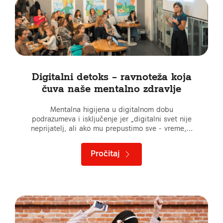
Digitalni detoks – ravnoteža koja
čuva naše mentalno zdravlje
Mentalna higijena u digitalnom dobu
podrazumeva i isključenje jer „digitalni svet nije
neprijatelj, ali ako mu prepustimo sve - vreme,…
Pročitaj