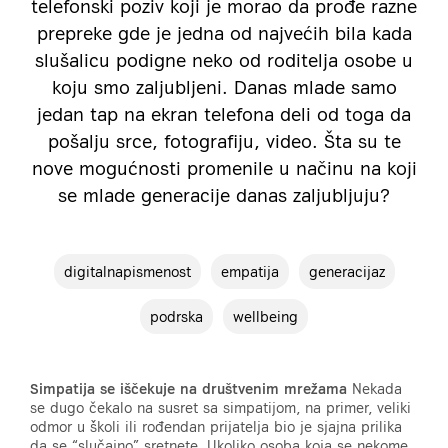
telefonski poziv koji je morao da prođe razne
prepreke gde je jedna od najvećih bila kada
slušalicu podigne neko od roditelja osobe u
koju smo zaljubljeni. Danas mlade samo
jedan tap na ekran telefona deli od toga da
pošalju srce, fotografiju, video. Šta su te
nove mogućnosti promenile u načinu na koji
se mlade generacije danas zaljubljuju?
digitalnapismenost
empatija
generacijaz
podrska
wellbeing
Simpatija se iščekuje na društvenim mrežama
Nekada
se dugo čekalo na susret sa simpatijom, na primer, veliki
odmor u školi ili rođendan prijatelja bio je sjajna prilika
da se “slučajno” sretnete. Ukoliko osoba koja se nekome