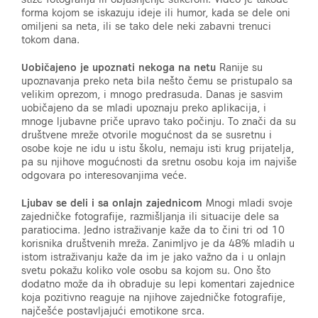
forma kojom se iskazuju ideje ili humor, kada se dele oni
omiljeni sa neta, ili se tako dele neki zabavni trenuci
tokom dana.
Uobičajeno je upoznati nekoga na netu
Ranije su
upoznavanja preko neta bila nešto čemu se pristupalo sa
velikim oprezom, i mnogo predrasuda. Danas je sasvim
uobičajeno da se mladi upoznaju preko aplikacija, i
mnoge ljubavne priče upravo tako počinju. To znači da su
društvene mreže otvorile mogućnost da se susretnu i
osobe koje ne idu u istu školu, nemaju isti krug prijatelja,
pa su njihove mogućnosti da sretnu osobu koja im najviše
odgovara po interesovanjima veće.
Ljubav se deli i sa onlajn zajednicom
Mnogi mladi svoje
zajedničke fotografije, razmišljanja ili situacije dele sa
paratiocima. Jedno istraživanje kaže da to čini tri od 10
korisnika društvenih mreža. Zanimljvo je da 48% mladih u
istom istraživanju kaže da im je jako važno da i u onlajn
svetu pokažu koliko vole osobu sa kojom su. Ono što
dodatno može da ih obraduje su lepi komentari zajednice
koja pozitivno reaguje na njihove zajedničke fotografije,
najčešće postavljajući emotikone srca.