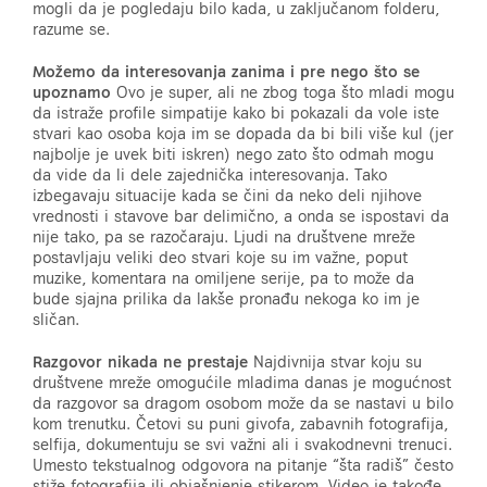
mogli da je pogledaju bilo kada, u zaključanom folderu,
razume se.
Možemo da interesovanja zanima i pre nego što se
upoznamo
Ovo je super, ali ne zbog toga što mladi mogu
da istraže profile simpatije kako bi pokazali da vole iste
stvari kao osoba koja im se dopada da bi bili više kul (jer
najbolje je uvek biti iskren) nego zato što odmah mogu
da vide da li dele zajednička interesovanja. Tako
izbegavaju situacije kada se čini da neko deli njihove
vrednosti i stavove bar delimično, a onda se ispostavi da
nije tako, pa se razočaraju. Ljudi na društvene mreže
postavljaju veliki deo stvari koje su im važne, poput
muzike, komentara na omiljene serije, pa to može da
bude sjajna prilika da lakše pronađu nekoga ko im je
sličan.
Razgovor nikada ne prestaje
Najdivnija stvar koju su
društvene mreže omogućile mladima danas je mogućnost
da razgovor sa dragom osobom može da se nastavi u bilo
kom trenutku. Četovi su puni givofa, zabavnih fotografija,
selfija, dokumentuju se svi važni ali i svakodnevni trenuci.
Umesto tekstualnog odgovora na pitanje “šta radiš” često
stiže fotografija ili objašnjenje stikerom. Video je takođe