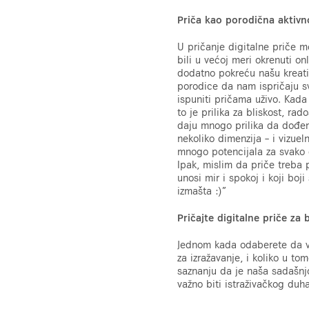
Priča kao porodična aktivn
U pričanje digitalne priče m
bili u većoj meri okrenuti o
dodatno pokreću našu kreati
porodice da nam ispričaju s
ispuniti pričama uživo. Kada
to je prilika za bliskost, ra
daju mnogo prilika da dođe
nekoliko dimenzija – i vizuel
mnogo potencijala za svako 
Ipak, mislim da priče treba p
unosi mir i spokoj i koji bo
izmašta :)”
Pričajte digitalne priče za
Jednom kada odaberete da vaš
za izražavanje, i koliko u tom
saznanju da je naša sadašnjo
važno biti istraživačkog duha