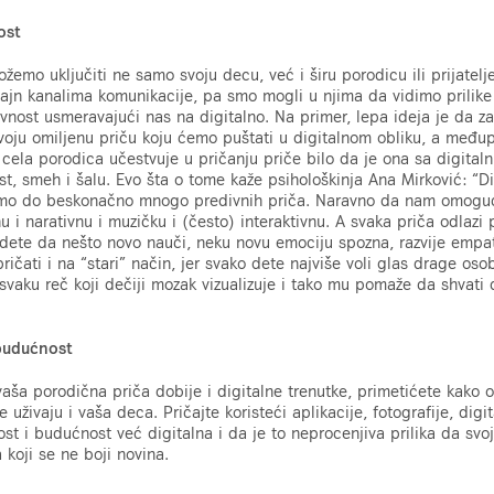
ost
ožemo uključiti ne samo svoju decu, već i širu porodicu ili prijatel
nlajn kanalima komunikacije, pa smo mogli u njima da vidimo prilike 
vnost usmeravajući nas na digitalno. Na primer, lepa ideja je da 
voju omiljenu priču koju ćemo puštati u digitalnom obliku, a među
 cela porodica učestvuje u pričanju priče bilo da je ona sa digitaln
dost, smeh i šalu. Evo šta o tome kaže psihološkinja Ana Mirković: “
mo do beskonačno mnogo predivnih priča. Naravno da nam omoguća
nu i narativnu i muzičku i (često) interaktivnu. A svaka priča odlazi
dete da nešto novo nauči, neku novu emociju spozna, razvije empati
ričati i na “stari” način, jer svako dete najviše voli glas drage oso
ji svaku reč koji dečiji mozak vizualizuje i tako mu pomaže da shvat
 budućnost
a porodična priča dobije i digitalne trenutke, primetićete kako o
e uživaju i vaša deca. Pričajte koristeći aplikacije, fotografije, digi
st i budućnost već digitalna i da je to neprocenjiva prilika da svo
 koji se ne boji novina.