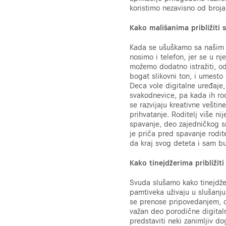
koristimo nezavisno od broj
Kako mališanima približiti s
Kada se ušuškamo sa našim 
nosimo i telefon, jer se u n
možemo dodatno istražiti, od 
bogat slikovni ton, i umest
Deca vole digitalne uređaje,
svakodnevice, pa kada ih rod
se razvijaju kreativne vešti
prihvatanje. Roditelj više n
spavanje, deo zajedničkog sm
je priča pred spavanje rodit
da kraj svog deteta i sam b
Kako tinejdžerima približiti
Svuda slušamo kako tinejdžer
pamtiveka uživaju u slušanju 
se prenose pripovedanjem, do
važan deo porodične digitaln
predstaviti neki zanimljiv do