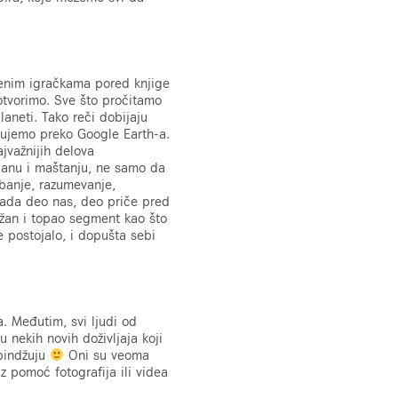
enim igračkama pored knjige
otvorimo. Sve što pročitamo
laneti. Tako reči dobijaju
tujemo preko Google Earth-a.
ajvažnijih delova
ljanu i maštanju, ne samo da
abanje, razumevanje,
 sada deo nas, deo priče pred
ežan i topao segment kao što
e postojalo, i dopušta sebi
a. Međutim, svi ljudi od
u nekih novih doživljaja koji
 bindžuju
Oni su veoma
z pomoć fotografija ili videa