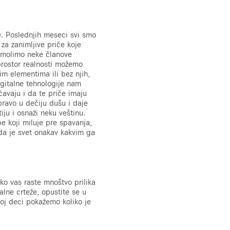
je. Poslednjih meseci svi smo
za zanimljive priče koje
zamolimo neke članove
prostor realnosti možemo
im elementima ili bez njih,
Digitalne tehnologije nam
vaju i da te priče imaju
 pravo u dečiju dušu i daje
ju i osnaži neku veštinu.
be koji miluje pre spavanja,
i da je svet onakav kakvim ga
ko vas raste mnoštvo prilika
talne crteže, opustite se u
joj deci pokažemo koliko je