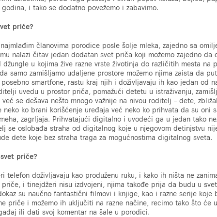
a godina, i tako se dodatno povežemo i zabavimo.
vet priče?
najmlađim članovima porodice posle šolje mleka, zajedno sa omilj
jemu nalazi čitav jedan dodatan svet priča koji možemo zajedno da 
džungle u kojima žive razne vrste životinja do različitih mesta na p
o da samo zamišljamo udaljene prostore možemo njima zaista da pu
 posebno smartfone, rastu kraj njih i doživljavaju ih kao jedan od n
itelji uvedu u prostor priča, pomažući detetu u istraživanju, zamiš
ne već se dešava nešto mnogo važnije na nivou roditelj – dete, zbliž
ije neko ko brani korišćenje uređaja već neko ko prihvata da su oni
eha, zagrljaja. Prihvatajući digitalno i uvodeći ga u jedan tako n
elj se oslobađa straha od digitalnog koje u njegovom detinjstvu nij
ude dete koje bez straha traga za mogućnostima digitalnog sveta.
 svet priče?
i telefon doživljavaju kao produženu ruku, i kako ih ništa ne zanim
priče, i tinejdžeri nisu izdvojeni, njima takođe prija da budu u svet
kaz su naučno fantastični filmovi i knjige, kao i razne serije koje
e priče i možemo ih uključiti na razne načine, recimo tako što će u
gađaj ili dati svoj komentar na šale u porodici.