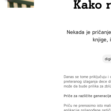
Kako r
Nekada je pričanje
knjige,
dig
Danas se tome priključuju i di
preteranog izlaganja dece di
može da bude prilika za zbl
Priče za različite generacij
Priču ne prenosimo isto ma
aplikacije prilagođene razli