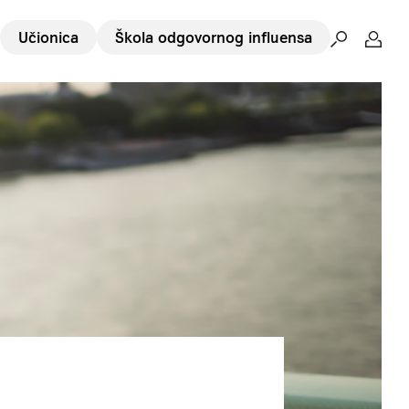
Učionica
Škola odgovornog influensa