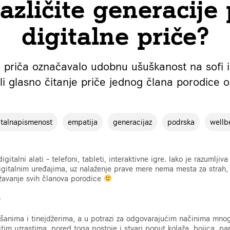
azličite generacije 
digitalne priče?
 priča označavalo udobnu ušuškanost na sofi i
 ili glasno čitanje priče jednog člana porodice o
italnapismenost
empatija
generacijaz
podrska
wellb
gitalni alati – telefoni, tableti, interaktivne igre. Iako je razumljiv
gitalnim uređajima, uz nalaženje prave mere nema mesta za strah, j
ižavanje svih članova porodice
e
lišanima i tinejdžerima, a u potrazi za odgovarajućim načinima 
čitim uzrastima, pored toga postoje i stvari poput kolaža, bojica, p