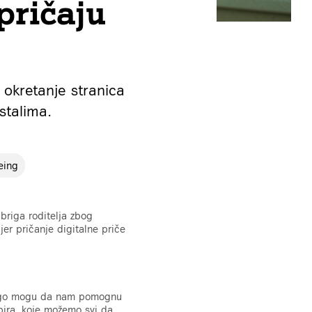
pričaju
 okretanje stranica
stalima.
eing
a briga roditelja zbog
er pričanje digitalne priče
mnogo mogu da nam pomognu
apira, koje možemo svi da