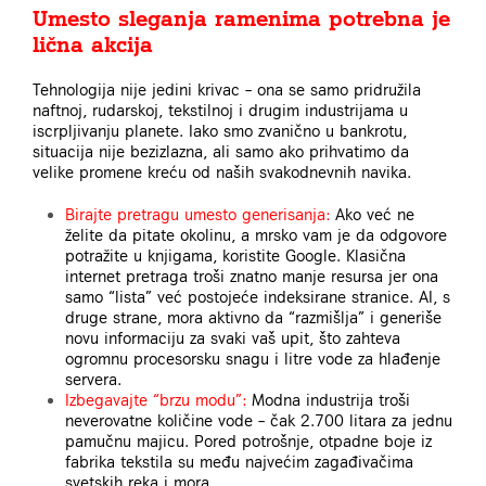
Umesto sleganja ramenima potrebna je
lična akcija
Tehnologija nije jedini krivac – ona se samo pridružila
naftnoj, rudarskoj, tekstilnoj i drugim industrijama u
iscrpljivanju planete. Iako smo zvanično u bankrotu,
situacija nije bezizlazna, ali samo ako prihvatimo da
velike promene kreću od naših svakodnevnih navika.
Birajte pretragu umesto generisanja:
Ako već ne
želite da pitate okolinu, a mrsko vam je da odgovore
potražite u knjigama, koristite Google. Klasična
internet pretraga troši znatno manje resursa jer ona
samo “lista” već postojeće indeksirane stranice. AI, s
druge strane, mora aktivno da “razmišlja” i generiše
novu informaciju za svaki vaš upit, što zahteva
ogromnu procesorsku snagu i litre vode za hlađenje
servera.
Izbegavajte “brzu modu”:
Modna industrija troši
neverovatne količine vode – čak 2.700 litara za jednu
pamučnu majicu. Pored potrošnje, otpadne boje iz
fabrika tekstila su među najvećim zagađivačima
svetskih reka i mora.