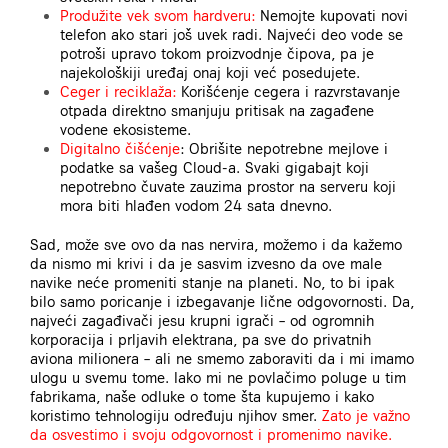
Produžite vek svom hardveru:
Nemojte kupovati novi
telefon ako stari još uvek radi. Najveći deo vode se
potroši upravo tokom proizvodnje čipova, pa je
najekološkiji uređaj onaj koji već posedujete.
Ceger i reciklaža:
Korišćenje cegera i razvrstavanje
otpada direktno smanjuju pritisak na zagađene
vodene ekosisteme.
Digitalno čišćenje
: Obrišite nepotrebne mejlove i
podatke sa vašeg Cloud-a. Svaki gigabajt koji
nepotrebno čuvate zauzima prostor na serveru koji
mora biti hlađen vodom 24 sata dnevno.
Sad, može sve ovo da nas nervira, možemo i da kažemo
da nismo mi krivi i da je sasvim izvesno da ove male
navike neće promeniti stanje na planeti. No, to bi ipak
bilo samo poricanje i izbegavanje lične odgovornosti. Da,
najveći zagađivači jesu krupni igrači – od ogromnih
korporacija i prljavih elektrana, pa sve do privatnih
aviona milionera – ali ne smemo zaboraviti da i mi imamo
ulogu u svemu tome. Iako mi ne povlačimo poluge u tim
fabrikama, naše odluke o tome šta kupujemo i kako
koristimo tehnologiju određuju njihov smer.
Zato je važno
da osvestimo i svoju odgovornost i promenimo navike.