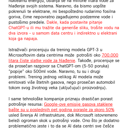
nuklearnu energiju, oslanja se na milione litara vode za
hlađenje svojih sistema. Naravno, da bismo uopšte
pokrenuli te elektrane, mi bespoštedno rudarimo fosilna
goriva, čime nepovratno zagađujemo podzemne vode i
pustošimo predele.
Dakle, kada postavite pitanje
ChatGPT-u ili mu tražite da generiše sliku, trošite vodu na
dva izvora – u samom data centru i indirektno u elektrani
koja ga napaja.
Istraživači procenjuju da trening modela GPT-3 u
Microsoftovim data centrima može potrošiti oko
700.000
litara čiste slatke vode za hlađenje
.
Takođe, procenjuje se
da prosečan razgovor sa ChatGPT-om (5-50 poruka)
“popije” oko 500ml vode. Naravno, tu su i drugi
problemi. Trening jednog velikog AI modela može
emitovati više štetnih gasova, nego prosečan automobil
tokom svog životnog veka (uključujući proizvodnju).
I same tehnološke kompanije priznaju drastičan porast
potrošnje resursa:
Google-ove emisije gasova staklene
bašte su u poslednjih pet godina porasle za skoro 50%
usled širenja AI infrastrukture, dok Microsoft istovremeno
beleži ogroman skok u potrošnji vode. Ono što je dodatno
problematično jeste i to da se AI data centri sve češće