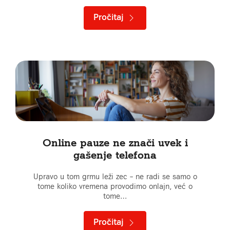
Pročitaj
Online pauze ne znači uvek i
gašenje telefona
Upravo u tom grmu leži zec – ne radi se samo o
tome koliko vremena provodimo onlajn, već o
tome…
Pročitaj