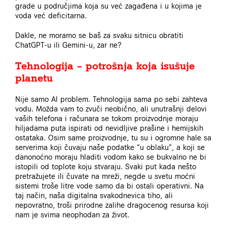
grade u područjima koja su već zagađena i u kojima je
voda već deficitarna.
Dakle, ne moramo se baš za svaku sitnicu obratiti
ChatGPT-u ili Gemini-u, zar ne?
Tehnologija – potrošnja koja isušuje
planetu
Nije samo AI problem. Tehnologija sama po sebi zahteva
vodu. Možda vam to zvuči neobično, ali unutrašnji delovi
vaših telefona i računara se tokom proizvodnje moraju
hiljadama puta ispirati od nevidljive prašine i hemijskih
ostataka. Osim same proizvodnje, tu su i ogromne hale sa
serverima koji čuvaju naše podatke “u oblaku”, a koji se
danonoćno moraju hladiti vodom kako se bukvalno ne bi
istopili od toplote koju stvaraju. Svaki put kada nešto
pretražujete ili čuvate na mreži, negde u svetu moćni
sistemi troše litre vode samo da bi ostali operativni. Na
taj način, naša digitalna svakodnevica tiho, ali
nepovratno, troši prirodne zalihe dragocenog resursa koji
nam je svima neophodan za život.