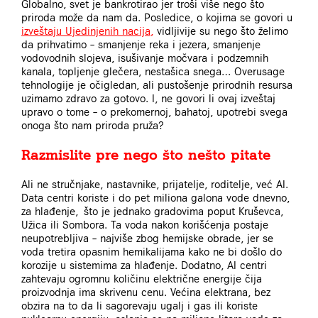
Globalno, svet je bankrotirao jer troši više nego što
priroda može da nam da. Posledice, o kojima se govori u
izveštaju Ujedinjenih nacija
,
vidljivije su nego što želimo
da prihvatimo – smanjenje reka i jezera, smanjenje
vodovodnih slojeva, isušivanje močvara i podzemnih
kanala, topljenje glečera, nestašica snega…
Overusage
tehnologije je očigledan, ali pustošenje prirodnih resursa
uzimamo zdravo za gotovo.
I, ne govori li ovaj izveštaj
upravo o tome – o prekomernoj, bahatoj, upotrebi svega
onoga što nam priroda pruža?
Razmislite pre nego što nešto pitate
Ali ne stručnjake, nastavnike, prijatelje, roditelje, već AI.
Data centri koriste i do pet miliona galona vode dnevno,
za hlađenje
, što je jednako gradovima poput Kruševca,
Užica ili Sombora. Ta voda nakon korišćenja postaje
neupotrebljiva – najviše zbog hemijske obrade, jer se
voda tretira opasnim hemikalijama kako ne bi došlo do
korozije u sistemima za hlađenje. Dodatno, AI centri
zahtevaju ogromnu količinu električne energije čija
proizvodnja ima skrivenu cenu. Većina elektrana, bez
obzira na to da li sagorevaju ugalj i gas ili koriste