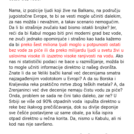
Nama, iz pozicije ljudi koji žive na Balkanu, na području
jugoistočne Evrope, te bi se vesti mogle učiniti dalekim,
za nas možda i nevažnim, a takav scenario nemogućim.
Da li bi strašnije zvučalo kad bismo istakli brojke? Jer,
reći da bi Kabul mogao biti prvi moderni grad bez vode,
ne zvuči jednako opominjuće i strašno kao kada kažemo
da bi
preko šest miliona ljudi moglo u potpunosti ostati
bez vode za piće ili da preko milijardu ljudi u svetu živi u
uslovima visoke ili izuzetno visoke ranjivosti na vodu.
Ako
nas ni statistički podaci ne bace u razmišljanje, možda bi
to mogle učniti informacije direktno iz našeg dvorišta.
Znate li da se Veliki bački kanal već decenijama smatra
najzagađenijim vodotokom u Evropi? A da su Borska i
Kraljevska reka praktično mrtve zbog teških metala? A, da
Zrenjaninci već dve decenije nemaju čistu vodu za piće?
Onda, problem se sada ne čini tako daleko, zar ne? U
Srbiji se više od 90% otpadnih voda ispušta direktno u
reke bez ikakvog prečišćavanja, dok su divlje deponije
sve češće postavljene uz same obale, pa kiša ispira
otpad direktno u rečna korita. Da, nismo u Kabulu, ali ni
kod nas nije savršeno.