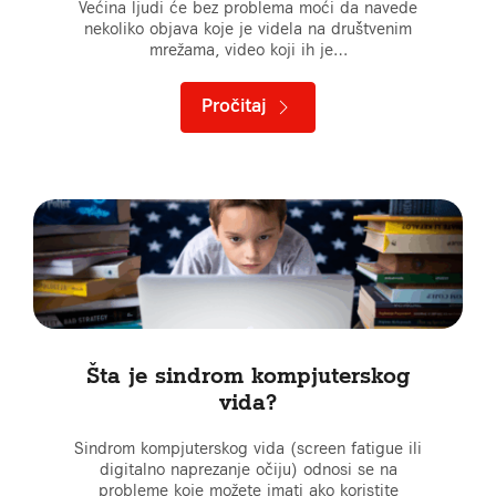
Većina ljudi će bez problema moći da navede
nekoliko objava koje je videla na društvenim
mrežama, video koji ih je…
Pročitaj
Šta je sindrom kompjuterskog
vida?
Sindrom kompjuterskog vida (screen fatigue ili
digitalno naprezanje očiju) odnosi se na
probleme koje možete imati ako koristite