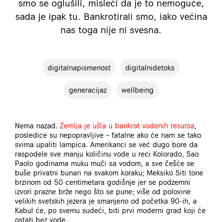
smo se oglušili, misleći da je to nemoguće,
sada je ipak tu. Bankrotirali smo, iako većina
nas toga nije ni svesna.
digitalnapismenost
digitalnidetoks
generacijaz
wellbeing
Nema nazad.
Zemlja je ušla u bankrot vodenih resursa
,
posledice su nepopravljive – fatalne ako će nam se tako
svima upaliti lampica. Amerikanci se već dugo bore da
raspodele sve manju količinu vode u reci Kolorado, Sao
Paolo godinama muku muči sa vodom, a sve češće se
buše privatni bunari na svakom koraku; Meksiko Siti tone
brzinom od 50 centimetara godišnje jer se podzemni
izvori prazne brže nego što se pune; više od polovine
velikih svetskih jezera je smanjeno od početka 90-ih, a
Kabul će, po svemu sudeći, biti prvi moderni grad koji će
ostati bez vode.