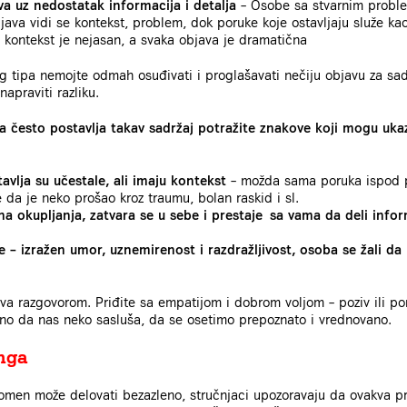
va uz nedostatak informacija i detalja
– Osobe sa stvarnim proble
java vidi se kontekst, problem, dok poruke koje ostavljaju služe kao
kontekst je nejasan, a svaka objava je dramatična
g tipa nemojte odmah osuđivati i proglašavati nečiju objavu za sad
napraviti razliku.
a često postavlja takav sadržaj potražite znakove koji mogu ukaz
vlja su učestale, ali imaju kontekst
– možda sama poruka ispod pos
e da je neko prošao kroz traumu, bolan raskid i sl.
a okupljanja, zatvara se u sebe i prestaje sa vama da deli infor
 – izražen umor, uznemirenost i razdražljivost, osoba se žali da
riva razgovorom. Priđite sa empatijom i dobrom voljom – poziv ili por
no da nas neko sasluša, da se osetimo prepoznato i vrednovano.
nga
omen može delovati bezazleno, stručnjaci upozoravaju da ovakva pra