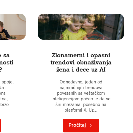
e sa
Zlonamerni i opasni
nosti
trendovi obnaživanja
?
žena i dece uz AI
 spoje,
Odnedavno, jedan od
da i
najmračnijih trendova
ona
povezanih sa veštačkom
tna,
inteligencijom počeo je da se
 brzo
širi mrežama, posebno na
platformi X. Uz…
Pročitaj