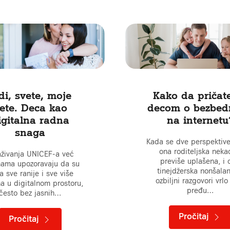
di, svete, moje
Kako da pričat
ete. Deca kao
decom o bezbed
igitalna radna
na internetu
snaga
Kada se dve perspektive
ona roditeljska neka
raživanja UNICEF-a već
previše uplašena, i 
ama upozoravaju da su
tinejdžerska nonšalan
 sve ranije i sve više
ozbiljni razgovori vrlo
na u digitalnom prostoru,
pređu…
često bez jasnih…
Pročitaj
Pročitaj