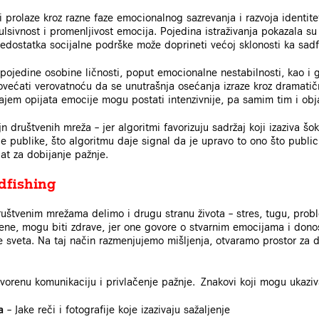
prolaze kroz razne faze emocionalnog sazrevanja i razvoja identit
lsivnost i promenljivost emocija. Pojedina istraživanja pokazala su 
nedostatka socijalne podrške može doprineti većoj sklonosti ka sad
pojedine osobine ličnosti, poput emocionalne nestabilnosti, kao i gr
ovećati verovatnoću da se unutrašnja osećanja izraze kroz dramatič
jem opijata emocije mogu postati intenzivnije, pa samim tim i obj
n društvenih mreža – jer algoritmi favorizuju sadržaj koji izaziva šo
ije publike, što algoritmu daje signal da je upravo to ono što publi
at za dobijanje pažnje.
dfishing
uštvenim mrežama delimo i drugu stranu života – stres, tugu, prob
krene, mogu biti zdrave, jer one govore o stvarnim emocijama i don
e sveta. Na taj način razmenjujemo mišljenja, otvaramo prostor za d
tvorenu komunikaciju i privlačenje pažnje. Znakovi koji mogu ukaziv
a
– Jake reči i fotografije koje izazivaju sažaljenje