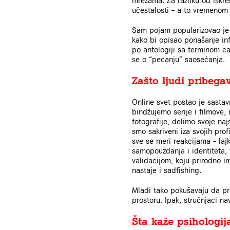
mrežama. Za razliku od iskr
učestalosti – a to vremenom 
Sam pojam popularizovao je
kako bi opisao ponašanje infl
po antologiji sa terminom ca
se o “pecanju” saosećanja.
Zašto ljudi pribega
Online svet postao je sasta
bindžujemo serije i filmove, 
fotografije, delimo svoje naj
smo sakriveni iza svojih prof
sve se meri reakcijama – laj
samopouzdanja i identiteta, t
validacijom, koju prirodno i
nastaje i sadfishing.
Mladi tako pokušavaju da pr
prostoru. Ipak, stručnjaci n
Šta kaže psihologij