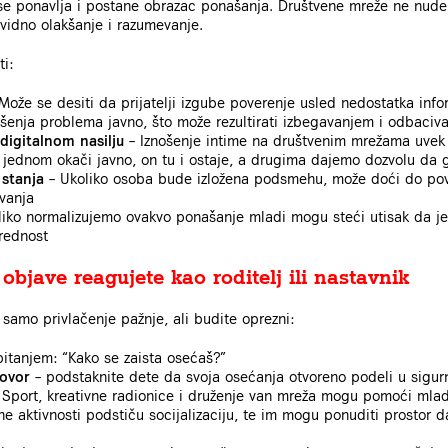
e ponavlja i postane obrazac ponašanja. Društvene mreže ne nude s
ividno olakšanje i razumevanje.
i:
Može se desiti da prijatelji izgube poverenje usled nedostatka info
ošenja problema javno, što može rezultirati izbegavanjem i odbaciv
digitalnom nasilju
– Iznošenje intime na društvenim mrežama uvek l
 jednom okači javno, on tu i ostaje, a drugima dajemo dozvolu da g
stanja
– Ukoliko osoba bude izložena podsmehu, može doći do pov
vanja
liko normalizujemo ovakvo ponašanje mladi mogu steći utisak da je 
vrednost
bjave reagujete kao roditelj ili nastavnik
 samo privlačenje pažnje, ali budite oprezni:
pitanjem: “Kako se zaista osećaš?”
govor
– podstaknite dete da svoja osećanja otvoreno podeli u sigu
 Sport, kreativne radionice i druženje van mreža mogu pomoći mlad
ne aktivnosti podstiču socijalizaciju, te im mogu ponuditi prostor da