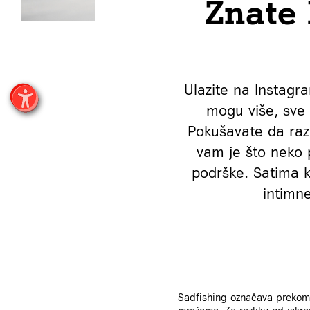
Znate 
Ulazite na Instagr
mogu više, sve 
Pokušavate da raz
vam je što neko p
podrške. Satima k
intimn
Sadfishing označava prekome