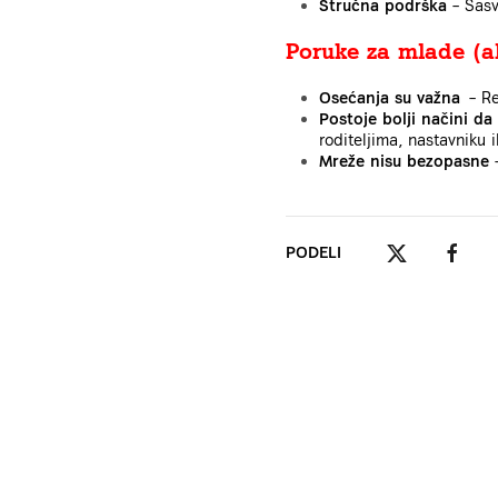
Stručna podrška
– Sasv
Poruke za mlade (ali
Osećanja su važna
– Re
Postoje bolji načini 
roditeljima, nastavniku 
Mreže nisu bezopasne
PODELI