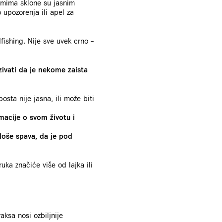
mima sklone su jasnim
 upozorenja ili apel za
fishing. Nije sve uvek crno –
ivati da je nekome zaista
ta nije jasna, ili može biti
macije o svom životu i
 loše spava, da je pod
uka značiće više od lajka ili
ksa nosi ozbiljnije