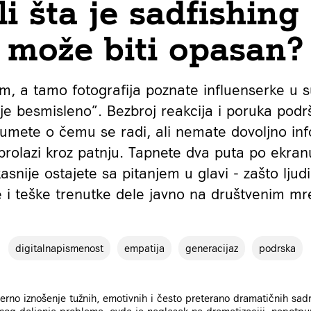
li šta je sadfishing 
može biti opasan?
am, a tamo fotografija poznate influenserke u 
je besmisleno”. Bezbroj reakcija i poruka podr
umete o čemu se radi, ali nemate dovoljno info
rolazi kroz patnju. Tapnete dva puta po ekranu,
asnije ostajete sa pitanjem u glavi - zašto ljud
e i teške trenutke dele javno na društvenim m
digitalnapismenost
empatija
generacijaz
podrska
rno iznošenje tužnih, emotivnih i često preterano dramatičnih sad