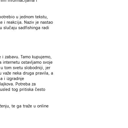
nim informacijama i
otrebio u jednom tekstu,
e i reakcija. Naziv je nastao
 u slučaju sadfishinga radi
ve i zabavu. Tamo kupujemo,
na internetu ostavljamo svoje
u tom svetu slobodniji, jer
Tu važe neka druga pravila, a
a i izgradnje
lajkova. Potreba za
usled tog pritiska često
nju, te ga traže u online