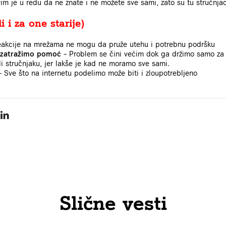
im je u redu da ne znate i ne možete sve sami, zato su tu stručnjac
 i za one starije)
akcije na mrežama ne mogu da pruže utehu i potrebnu podršku
da zatražimo pomoć
– Problem se čini većim dok ga držimo samo za s
ili stručnjaku, jer lakše je kad ne moramo sve sami.
– Sve što na internetu podelimo može biti i zloupotrebljeno
Slične vesti