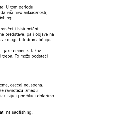
eta. U tom periodu
da viši nivo anksioznosti,
fishingu.
anični i histrionični
ne predstave, pa i objave na
ave mogu biti dramatičnije.
k i jake emocije. Takav
ci treba. To može podstaći
leme, osećaj neuspeha.
ose ravnotežu između
iskusiju i podršku i dolazimo
ati na sadfishing: