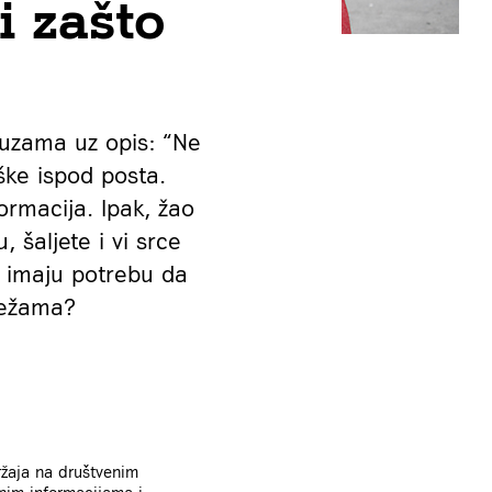
i zašto
suzama uz opis: “Ne
ške ispod posta.
rmacija. Ipak, žao
 šaljete i vi srce
i imaju potrebu da
režama?
ržaja na društvenim