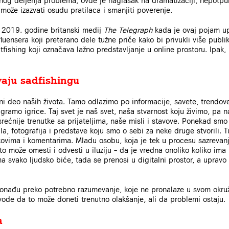
enog deljenja problema, ovde je naglasak na dramatizaciji, nepotpu
može izazvati osudu pratilaca i smanjiti poverenje.
 2019. godine britanski medij
The Telegraph
kada je ovaj pojam up
uensera koji preterano dele tužne priče kako bi privukli više publik
tfishing koji označava lažno predstavljanje u online prostoru. Ipak,
vaju sadfishingu
vni deo naših života. Tamo odlazimo po informacije, savete, trendo
igramo igrice. Taj svet je naš svet, naša stvarnost koju živimo, pa 
srećnije trenutke sa prijateljima, naše misli i stavove. Ponekad smo 
ila, fotografija i predstave koju smo o sebi za neke druge stvorili. 
kovima i komentarima. Mladu osobu, koja je tek u procesu sazrevanj
o može omesti i odvesti u iluziju – da je vredna onoliko koliko ima 
ma svako ljudsko biće, tada se prenosi u digitalni prostor, a upravo 
onađu preko potrebno razumevanje, koje ne pronalaze u svom okruže
avode da to može doneti trenutno olakšanje, ali da problemi ostaju.
a