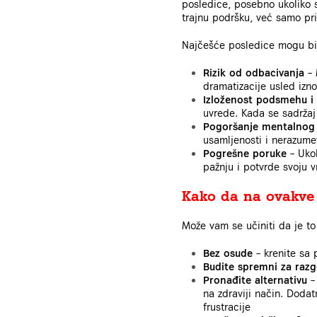
posledice, posebno ukoliko s
trajnu podršku, već samo pr
Najčešće posledice mogu bit
Rizik od odbacivanja
– 
dramatizacije usled izn
Izloženost podsmehu i 
uvrede. Kada se sadržaj
Pogoršanje mentalnog 
usamljenosti i nerazume
Pogrešne poruke
– Uko
pažnju i potvrde svoju 
Kako da na ovakve o
Može vam se učiniti da je to
Bez osude
– krenite sa 
Budite spremni za raz
Pronađite alternativu
–
na zdraviji način. Dodat
frustracije