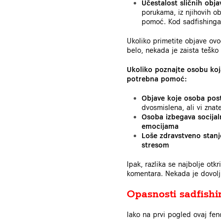
Učestalost sličnih obja
porukama, iz njihovih ob
pomoć. Kod sadfishinga 
Ukoliko primetite objave ovo
belo, nekada je zaista teško 
Ukoliko poznajte osobu koj
potrebna pomoć:
Objave koje osoba posta
dvosmislena, ali vi znat
Osoba izbegava socijaln
emocijama
Loše zdravstveno stanje
stresom
Ipak, razlika se najbolje otk
komentara. Nekada je dovolj
Opasnosti sadfishi
Iako na prvi pogled ovaj fen