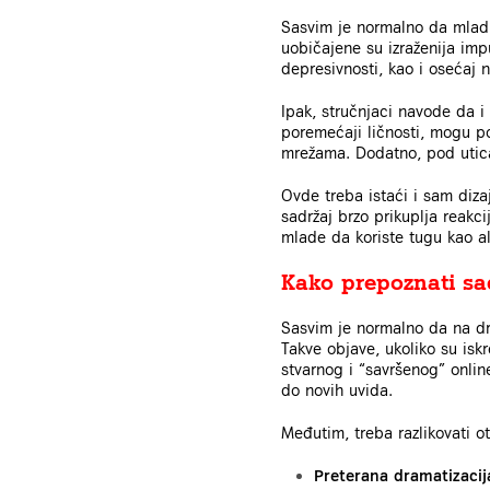
Sasvim je normalno da mladi 
uobičajene su izraženija impu
depresivnosti, kao i osećaj 
Ipak, stručnjaci navode da i 
poremećaji ličnosti, mogu p
mrežama. Dodatno, pod utica
Ovde treba istaći i sam dizaj
sadržaj brzo prikuplja reakc
mlade da koriste tugu kao al
Kako prepoznati sa
Sasvim je normalno da na dr
Takve objave, ukoliko su is
stvarnog i “savršenog” onlin
do novih uvida.
Međutim, treba razlikovati o
Preterana dramatizacij