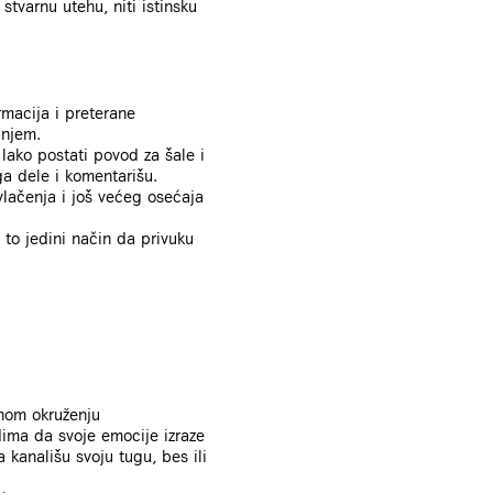
tvarnu utehu, niti istinsku
rmacija i preterane
anjem.
ako postati povod za šale i
a dele i komentarišu.
lačenja i još većeg osećaja
to jedini način da privuku
rnom okruženju
ima da svoje emocije izraze
 kanališu svoju tugu, bes ili