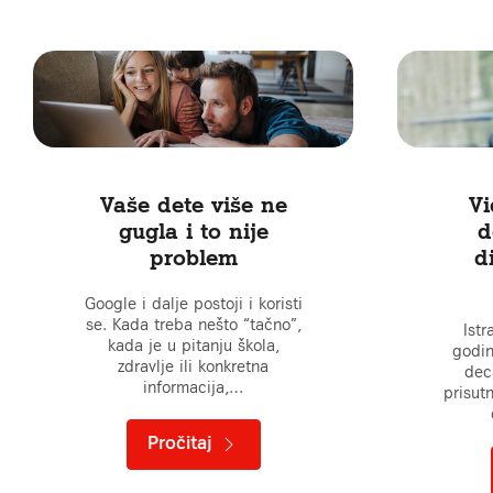
Vaše dete više ne
Vi
gugla i to nije
d
problem
d
Google i dalje postoji i koristi
se. Kada treba nešto “tačno”,
Ist
kada je u pitanju škola,
godin
zdravlje ili konkretna
deca
informacija,…
prisut
Pročitaj