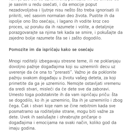
je sasvim u redu osećati, i da emocije poput
nezadovoljstva i ljutnje nisu nešto što treba ignorisati ili
prikriti, već sasvim normalan deo života. Pustite ih da
ispolje ono što osećaju, i lagano ih vodite kroz ceo
proces, uz poruku da ih razumete i volite, a detaljnije
porazgovarajte sa njima tek kada se smire, i pokušajte da
zajedno bolje razumete šta se i zašto dogodilo.
Pomozite im da ispričaju kako se osećaju
Mnogi roditelji izbegavaju stresne teme, ili ne poklanjaju
dovoljno pažnje događajima koji su uznemirili decu uz
uverenje da će ona to “prerasti”. Važno je da poklonite
pažnju svakom događaju u životu vašeg deteta, za koji
primetite da ga je uznemirio. Nemojte ostavljati vremenu
da sredi stvari, misleći da će dete sve da zaboravi.
Umesto toga podstaknite ih da vam ispričaju priču: šta
se dogodilo, ko ih je uznemirio, šta ih je uznemirilo i zbog
čega. Čak i stvari koje nam se čine nebitnim kada sve
posmatramo sa roditeljske strane, mogu biti važne za
dete. Uvek ih saslušajte i ohrabrujte pričanje o
događajima i emocijama na svaki način, koliko god da
imaju godina.