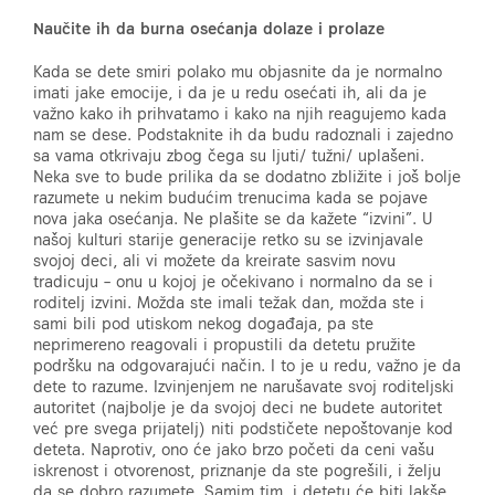
Naučite ih da burna osećanja dolaze i prolaze
Kada se dete smiri polako mu objasnite da je normalno
imati jake emocije, i da je u redu osećati ih, ali da je
važno kako ih prihvatamo i kako na njih reagujemo kada
nam se dese. Podstaknite ih da budu radoznali i zajedno
sa vama otkrivaju zbog čega su ljuti/ tužni/ uplašeni.
Neka sve to bude prilika da se dodatno zbližite i još bolje
razumete u nekim budućim trenucima kada se pojave
nova jaka osećanja. Ne plašite se da kažete “izvini”. U
našoj kulturi starije generacije retko su se izvinjavale
svojoj deci, ali vi možete da kreirate sasvim novu
tradicuju – onu u kojoj je očekivano i normalno da se i
roditelj izvini. Možda ste imali težak dan, možda ste i
sami bili pod utiskom nekog događaja, pa ste
neprimereno reagovali i propustili da detetu pružite
podršku na odgovarajući način. I to je u redu, važno je da
dete to razume. Izvinjenjem ne narušavate svoj roditeljski
autoritet (najbolje je da svojoj deci ne budete autoritet
već pre svega prijatelj) niti podstičete nepoštovanje kod
deteta. Naprotiv, ono će jako brzo početi da ceni vašu
iskrenost i otvorenost, priznanje da ste pogrešili, i želju
da se dobro razumete. Samim tim, i detetu će biti lakše