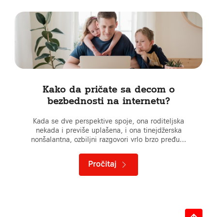
Kako da pričate sa decom o
bezbednosti na internetu?
Kada se dve perspektive spoje, ona roditeljska
nekada i previše uplašena, i ona tinejdžerska
nonšalantna, ozbiljni razgovori vrlo brzo pređu…
Pročitaj