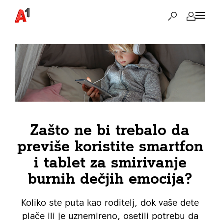
Zašto ne bi trebalo da
previše koristite smartfon
i tablet za smirivanje
burnih dečjih emocija?
Koliko ste puta kao roditelj, dok vaše dete
plače ili je uznemireno, osetili potrebu da