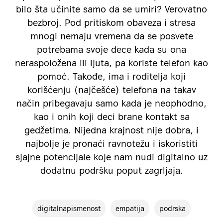
bilo šta učinite samo da se umiri? Verovatno
bezbroj. Pod pritiskom obaveza i stresa
mnogi nemaju vremena da se posvete
potrebama svoje dece kada su ona
neraspoložena ili ljuta, pa koriste telefon kao
pomoć. Takođe, ima i roditelja koji
korišćenju (najčešće) telefona na takav
način pribegavaju samo kada je neophodno,
kao i onih koji deci brane kontakt sa
gedžetima. Nijedna krajnost nije dobra, i
najbolje je pronaći ravnotežu i iskoristiti
sjajne potencijale koje nam nudi digitalno uz
dodatnu podršku poput zagrljaja.
digitalnapismenost
empatija
podrska