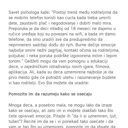
Savet psihologa kaže: “Postoji trend među roditeljima da
se mobilni telefon koristi kao cucla kada treba umiriti
dete, zaustaviti plač i negodovanje i dobiti malo mira.
Preporuka je da deci mlađoj od 18 meseci ne dajemo u
ručice uređaje koji su povezani na wifi, a kada im damo
telefone, da smo uradili sve da predupredimo da
neprimereni sadržaji dođu do njih. Burne dečije emocije
najbolje smire nežni zagrljaj, kontakt očima sa roditeljima,
poljubac i neka poruka podrške izgovorena milim i lepim
tonom.“ Gedžeti mogu da vam pomognu u edukaciji
dece, u zajedničkom istraživanju novih igara, filmova,
aplikacija. Ali, kada su deca uznemirena najbolje je da
prvo mesto gde će potražiti utehu i razumevanje budete
vi kao roditelji. Evo šta možete da uradite:
Pomozite im da razumeju kako se osećaju
Mnoga deca, a posebno mala, ne mogu lako da izraze
kako se osećaju, ali zato im vi možete olakšati tako što
ćete opisivati emocije. Pitajte ih “da li si uznemiren, ljut,
tužan”? Recite im da se i vi ponekad tako osećate i da
vam je žao što su uznemireni, pomozite im da shvate da