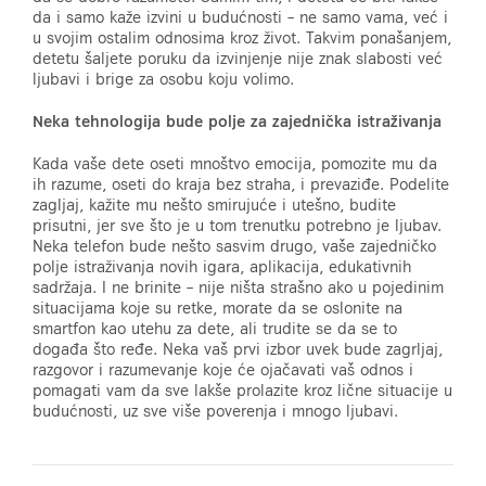
da i samo kaže izvini u budućnosti – ne samo vama, već i
u svojim ostalim odnosima kroz život. Takvim ponašanjem,
detetu šaljete poruku da izvinjenje nije znak slabosti već
ljubavi i brige za osobu koju volimo.
Neka tehnologija bude polje za zajednička istraživanja
Kada vaše dete oseti mnoštvo emocija, pomozite mu da
ih razume, oseti do kraja bez straha, i prevaziđe. Podelite
zagljaj, kažite mu nešto smirujuće i utešno, budite
prisutni, jer sve što je u tom trenutku potrebno je ljubav.
Neka telefon bude nešto sasvim drugo, vaše zajedničko
polje istraživanja novih igara, aplikacija, edukativnih
sadržaja. I ne brinite – nije ništa strašno ako u pojedinim
situacijama koje su retke, morate da se oslonite na
smartfon kao utehu za dete, ali trudite se da se to
događa što ređe. Neka vaš prvi izbor uvek bude zagrljaj,
razgovor i razumevanje koje će ojačavati vaš odnos i
pomagati vam da sve lakše prolazite kroz lične situacije u
budućnosti, uz sve više poverenja i mnogo ljubavi.