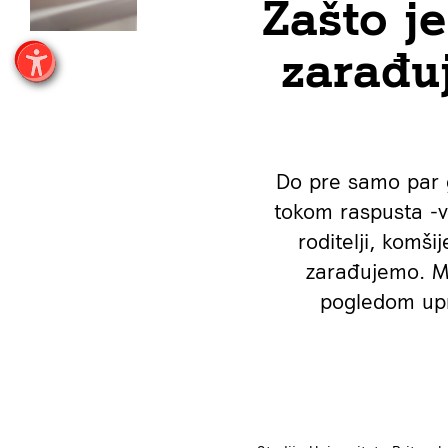
Zašto j
zarađuj
Do pre samo par g
tokom raspusta -ve
roditelji, komši
zarađujemo. Me
pogledom upr