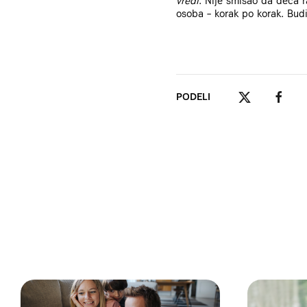
vredi
. Nije smisao da deca r
osoba – korak po korak. Budi
PODELI