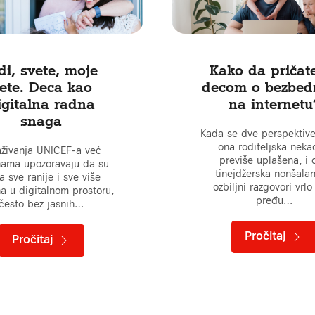
di, svete, moje
Kako da pričat
ete. Deca kao
decom o bezbed
igitalna radna
na internetu
snaga
Kada se dve perspektive
ona roditeljska neka
raživanja UNICEF-a već
previše uplašena, i 
ama upozoravaju da su
tinejdžerska nonšalan
 sve ranije i sve više
ozbiljni razgovori vrlo
na u digitalnom prostoru,
pređu…
često bez jasnih…
Pročitaj
Pročitaj