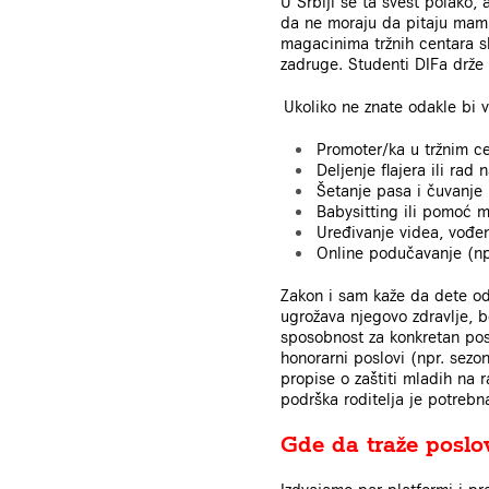
U Srbiji se ta svest polako, 
da ne moraju da pitaju mamu
magacinima tržnih centara s
zadruge. Studenti DIFa drže
Ukoliko ne znate odakle bi v
Promoter/ka u tržnim c
Deljenje flajera ili ra
Šetanje pasa i čuvanje 
Babysitting ili pomoć m
Uređivanje videa, vođenj
Online podučavanje (npr
Zakon i sam kaže da dete od
ugrožava njegovo zdravlje, 
sposobnost za konkretan pos
honorarni poslovi (npr. sezo
propise o zaštiti mladih na 
podrška roditelja je potrebna
Gde da traže poslo