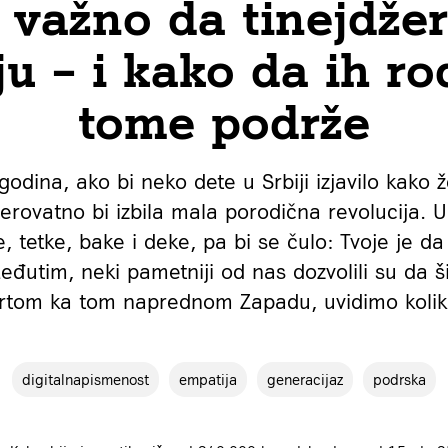
e važno da tinejdžer
u – i kako da ih rod
tome podrže
odina, ako bi neko dete u Srbiji izjavilo kako 
rovatno bi izbila mala porodična revolucija. U
je, tetke, bake i deke, pa bi se čulo: Tvoje je d
đutim, neki pametniji od nas dozvolili su da ši
tom ka tom naprednom Zapadu, uvidimo koliko
digitalnapismenost
empatija
generacijaz
podrska