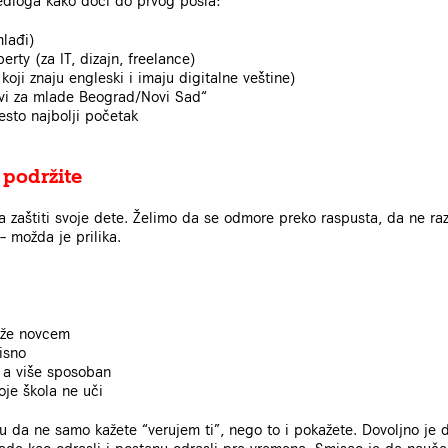
redloga kako doći do prvog posla:
mlađi)
erty (za IT, dizajn, freelance)
koji znaju engleski i imaju digitalne veštine)
vi za mlade Beograd/Novi Sad“
esto najbolji početak
, podržite
 da zaštiti svoje dete. Želimo da se odmore preko raspusta, da ne raz
– možda je prilika.
aže novcem
isno
 a više sposoban
je škola ne uči
nsu da ne samo kažete “verujem ti”, nego to i pokažete. Dovoljno je 