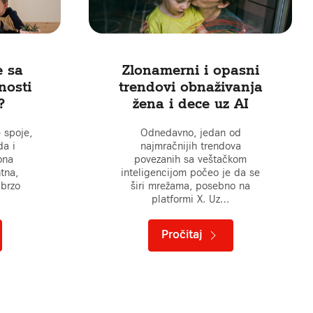
e sa
Zlonamerni i opasni
nosti
trendovi obnaživanja
?
žena i dece uz AI
 spoje,
Odnedavno, jedan od
da i
najmračnijih trendova
ona
povezanih sa veštačkom
tna,
inteligencijom počeo je da se
 brzo
širi mrežama, posebno na
platformi X. Uz…
Pročitaj