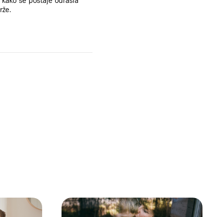
 kako se postaje odrasla
rže.