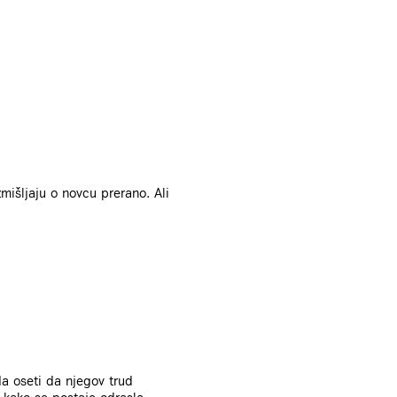
mišljaju o novcu prerano. Ali
da oseti da njegov trud