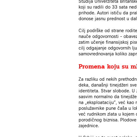
Studija Univerziteta Britan
koji su radili do 33 sata ne
prihode. Autori ističu da pr
donose jasnu prednost u daljo
Cilj podrške od strane rodit
nauče odgovornosti – obave
zatim učenje finansijskoj pi
cilj odgajanje odgovornih lju
samovrednovanja koliko zapra
Promena koju su ml
Za razliku od nekih prethodni
deka, današnji tinejdžeri sv
identiteta. Stvar slobode. 
sasvim normalno da tinejdžer
na „eksploataciju“, već kao n
poslužavnike pune čaša u lo
već rudnikom zlata u kojem c
porodičnog biznisa. Plodove
zajednice.