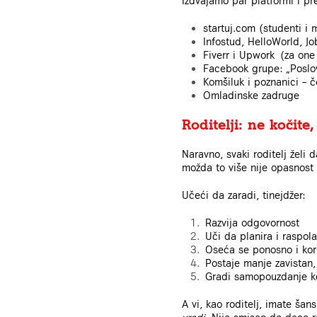
Izdvajamo par platformi i p
startuj.com (studenti i 
Infostud, HelloWorld, Job
Fiverr i Upwork (za one 
Facebook grupe: „Poslo
Komšiluk i poznanici – č
Omladinske zadruge
Roditelji: ne kočite
Naravno, svaki roditelj želi
možda to više nije opasnost 
Učeći da zaradi, tinejdžer:
Razvija odgovornost
Uči da planira i raspol
Oseća se ponosno i kor
Postaje manje zavistan,
Gradi samopouzdanje ko
A vi, kao roditelj, imate ša