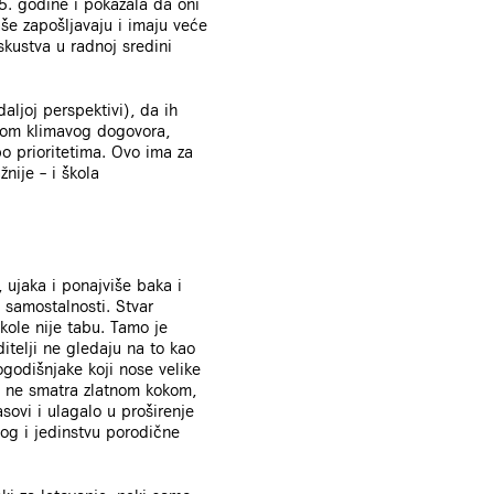
5. godine i pokazala da oni
aše zapošljavaju i imaju veće
skustva u radnoj sredini
aljoj perspektivi), da ih
nom klimavog dogovora,
o prioritetima. Ovo ima za
nije – i škola
, ujaka i ponajviše baka i
 samostalnosti. Stvar
kole nije tabu. Tamo je
itelji ne gledaju na to kao
ogodišnjake koji nose velike
s ne smatra zlatnom kokom,
sovi i ulagalo u proširenje
og i jedinstvu porodične