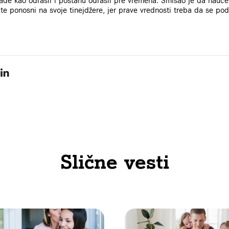
ade kao odrasli i postanu odrasli pre vremena. Smisao je da nauče
te ponosni na svoje tinejdžere, jer prave vrednosti treba da se pod
Slične vesti