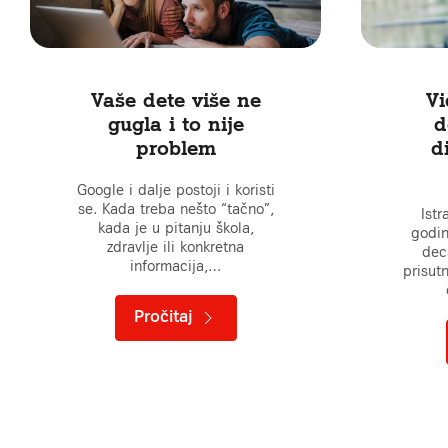
Vaše dete više ne
Vi
gugla i to nije
d
problem
d
Google i dalje postoji i koristi
se. Kada treba nešto “tačno”,
Ist
kada je u pitanju škola,
godin
zdravlje ili konkretna
deca
informacija,…
prisut
Pročitaj