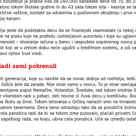
ske Kolumbije je pratila više od 240.000 kanadske dece od 15. do 2
deljno tokom školske godine ili do 43 sata tokom leta – kasnije se l
aktične veštine, kontakt sa odraslima u poslovnom okruženju i prva i
j karijeri.
elja jeste da podstaknu decu da se finansijski osamostale (u nekoj d
ze na poslu koje ne podležu
roditeljskom autoritetu
i koje su uglav
smenosti – otvaranje računa u banci i raspodela sopstvenog novca p
di koji se u zrelom dobu neće ugušiti u kreditnom sistemu, a još važ
vo njihov trud vredi.
adi sami pokrenuli
h generacija, koje su navikle da se novac dobija od roditelja, tetki
e češće žele da zarade. Nije stvar samo u novcu. To je stvar osećaja
U zemljama poput Nemačke, Holandije, Švedske, rad tokom srednje š
 vikendom radi u pekari, deli novine ili čuva decu u komšiluku. Rod
a školu za život. Tokom letovanja u Grčkoj nailazili smo na trinaest
kalnim tavernama. Deca tamo odrastaju tako da se porodični bizni
ela parodica radi da bi se tokom zime putovalo, plaćali privatni ča
 uspešnog rada, na kraju, ubira cela porodica. Uče se između ostal