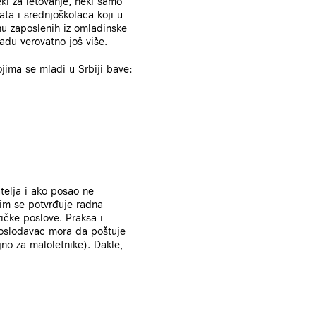
eki za letovanje, neki samo
ta i srednjoškolaca koji u
nu zaposlenih iz omladinske
adu verovatno još više.
jima se mladi u Srbiji bave:
telja i ako posao ne
jim se potvrđuje radna
ičke poslove. Praksa i
 poslodavac mora da poštuje
no za maloletnike). Dakle,