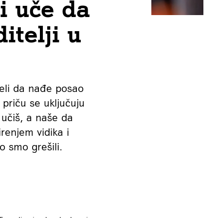
i uče da
itelji u
želi da nađe posao
 priču se uključuju
a učiš, a naše da
renjem vidika i
 smo grešili.