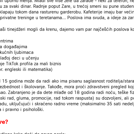
ali uporno menja. Mladi sve više žele da zarade – neki za telefon, n
 za svaki dinar. Radnje poput Zare, u trećoj smeni su pune studena
klapaju tokom dana rasturenu garderobu. Kafeterije imaju bar veći
 privatne treninge u teretanama… Poslova ima svuda, a ideje za zar
aši tinejdžeri mogli da krenu, dajemo vam par najčešćih poslova ko
entrima
d na događajima
kućnih ljubimaca
lađoj deci u učenju
e TikTok profila za mali biznis
. engleski ili matematika)
 15 godina može da radi ako ima pisanu saglasnost roditelja/stara
bezbednost i školovanje. Takođe, mora proći zdravstveni pregled ko
ao. Zabranjeno je da dete mlađe od 18 godina radi noću, teške fiz
nski rad, gluma, promocije, rad tokom raspusta) su dozvoljeni, ali
radu, uključujući i skraćeno radno vreme (maksimalno 35 sati nedelj
 i pravno i psihološki.
ve?