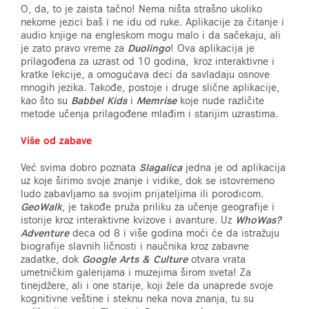
O, da, to je zaista tačno! Nema ništa strašno ukoliko
nekome jezici baš i ne idu od ruke. Aplikacije za čitanje i
audio knjige na engleskom mogu malo i da sačekaju, ali
je zato pravo vreme za
Duolingo
! Ova aplikacija je
prilagođena za uzrast od 10 godina, kroz interaktivne i
kratke lekcije, a omogućava deci da savladaju osnove
mnogih jezika. Takođe, postoje i druge slične aplikacije,
kao što su
Babbel Kids
i
Memrise
koje nude različite
metode učenja prilagođene mlađim i starijim uzrastima.
Više od zabave
Već svima dobro poznata
Slagalica
jedna je od aplikacija
uz koje širimo svoje znanje i vidike, dok se istovremeno
ludo zabavljamo sa svojim prijateljima ili porodicom.
GeoWalk
, je takođe pruža priliku za učenje geografije i
istorije kroz interaktivne kvizove i avanture. Uz
WhoWas?
Adventure
deca od 8 i više godina moći će da istražuju
biografije slavnih ličnosti i naučnika kroz zabavne
zadatke, dok
Google Arts & Culture
otvara vrata
umetničkim galerijama i muzejima širom sveta! Za
tinejdžere, ali i one starije, koji žele da unaprede svoje
kognitivne veštine i steknu neka nova znanja, tu su