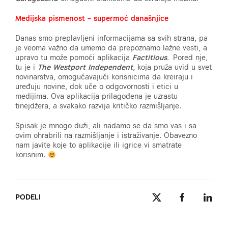
Medijska pismenost – supermoć današnjice
Danas smo preplavljeni informacijama sa svih strana, pa
je veoma važno da umemo da prepoznamo lažne vesti, a
upravo tu može pomoći aplikacija
Factitious
. Pored nje,
tu je i
The Westport Independent
, koja
pruža uvid u svet
novinarstva, omogućavajući korisnicima da kreiraju i
uređuju novine, dok uče o odgovornosti i etici u
medijima. Ova aplikacija prilagođena je uzrastu
tinejdžera, a svakako razvija kritičko razmišljanje.
Spisak je mnogo duži, ali nadamo se da smo vas i sa
ovim ohrabrili na razmišljanje i istraživanje. Obavezno
nam javite koje to aplikacije ili igrice vi smatrate
korisnim.
PODELI