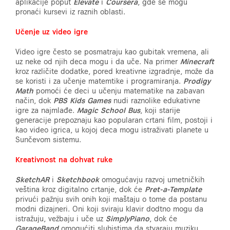
aplikacije poput
Elevate
i
Coursera
, gde se mogu
pronaći kursevi iz raznih oblasti.
Učenje uz video igre
Video igre često se posmatraju kao gubitak vremena, ali
uz neke od njih deca mogu i da uče. Na primer
Minecraft
kroz različite dodatke, pored kreativne izgradnje, može da
se koristi i za učenje matemtike i programiranja.
Prodigy
Math
pomoći će deci u učenju matematike na zabavan
način, dok
PBS Kids Games
nudi raznolike edukativne
igre za najmlađe.
Magic School Bus
, koji starije
generacije prepoznaju kao popularan crtani film, postoji i
kao video igrica, u kojoj deca mogu istraživati planete u
Sunčevom sistemu.
Kreativnost na dohvat ruke
SketchAR
i
Sketchbook
omogućavju razvoj umetničkih
veština kroz digitalno crtanje, dok će
Pret-a-Template
privući pažnju svih onih koji maštaju o tome da postanu
modni dizajneri. Oni koji sviraju klavir dodtno mogu da
istražuju, vežbaju i uče uz
SimplyPiano
, dok će
GarageBand
omogućiti sluhistima da stvaraju muziku.