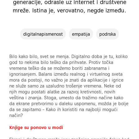
generacije, odrasle uz internet i društvene
mreže. Istina je, verovatno, negde između.
digitalnapismenost
empatija
podrska
Bilo kako bilo, svet se menja. Digitalno doba je tu, koliko
god to nekima bilo teško da prihvate. Protiv točka
vremena teško da se možemo boriti zabranama i
ignorisanjem. Balans između realnog i virtuelnog sveta
mora da postoji, no važno je znati da aplikacije i igrice
ne služe samo za uzaludno trošenje vremena. Neke od
njih mogu postati alatke za razvoj kretivnosti, novih
veština i znanja. Stoga, umesto da tražimo načine kako
da ekrane pretvorimo u daleku uspomenu, možda je bolje
da se zapitamo – Kako ih koristiti na najbolji mogući
način?
Knjige su ponovo u modi