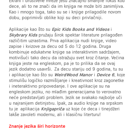
Ekrani i društvene mreže jesu značajno smanjile fokus kod
dece, ali to ne znači da im knjiga ne može biti zanimljiva.
Kao i mnogo toga, tako su se i knjige prilagodile novom
dobu, poprimivši oblike koji su deci privlačniji.
Aplikacije kao što su
Epic Kids Books and Videos
i
Skybrary Kids
pružaju širok spektar literature prilagođen
različitim uzrastima. Prva aplikacija nudi knjige, video
zapise i kvizove za decu od 5 do 12 godina. Druga
kombinuje edukatvne knjige sa interaktivnim sadržajem,
motivišući tako decu da istražuju svet kroz čitanje. Većina
knjiga jeste na engleskom, pa je to prilika da se ovaj
jezik dodatno usavrši. Za decu stariju od 9 godina, tu su
i aplikacije kao što su
WeirdWood Manor
i
Device 6
, koje
stimulišu logičko razmišljanje i kreativnost kroz zagonetke
i ineteraktivno pripovedanje. I ove aplikacije su na
engleskom jeziku, no mlađim generacijama to verovatno
neće predstavljati problem. Jezik se svakako najbolje uči
u najranijem detinjstvu. Ipak, za audio knjige na srpskom
tu je aplikacija
Knjigapriča
uz koje će deca i tinejdžeri
lakše zavoleti modernu, ali i klasičnu literturu!
Znanje jezika širi horizonte