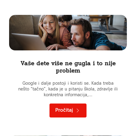
Vaše dete više ne gugla i to nije
problem
Google i dalje postoji i koristi se. Kada treba
nešto “tačno”, kada je u pitanju škola, zdravlje ili
konkretna informacija,…
Pročitaj