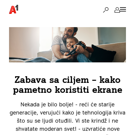
Zabava sa ciljem – kako
pametno koristiti ekrane
Nekada je bilo bolje! - reći će starije
generacije, verujući kako je tehnologija kriva
što su se ljudi otuđili. Vi ste krindž i ne
shvatate moderan svet! - uzvratiće nove