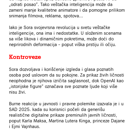
„odrati posao”. Tako veštačka inteligencija može da
zameni manje kvalitetne animatore i da pomogne prilikom
snimanja filmova, reklama, spotova…
Iako je Sora svojevrsna revolucija u svetu veštačke
inteligencije, ona ima i nedostatke. U složenim scenama
sa više likova i dinamičnim pokretima, može doći do
neprirodnih deformacija – poput viška prstiju ili očiju.
Kontroveze
Sora dozvoljava i korišćenje izgleda i glasa poznatih
osoba pod uslovom da su pokojne. Za prikaz živih ličnosti
neophodna je njihova izričita saglasnost, dok OpenAI kao
„istorijske figure” označava sve poznate ljude koji više
nisu živi.
Burne reakcije u javnosti i pravne polemike izazvala je i u
SAD 2025. kada su korisnici počeli da generišu
realistične digitalne prikaze preminulih javnih ličnosti,
poput Karla Maksa, Martina Lutera Kinga, princeze Dajane
i Ejmi Vajnhaus.