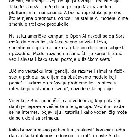
objekti, okruženje – koji deluju prirodnije i realističnije.
Takođe, sadržaj može da se prilagođava različitim
platformama i namenama. A brzina reprodukcije je ono
što je njena prednost u odnosu na starije AI modele, čime
smanjuje troškove produkcije.
Na sajtu američke kompanije Open AI navodi se da Sora
može da generiše „složene scene sa više likova,
specifičnim tipovima pokreta i tačnim detaljima subjekta
i pozadine. Model razume ne samo šta je korisnik tražio,
već i shvata i kako stvari postoje u fizičkom svetu”.
„Učimo veštačku inteligenciju da razume i simulira fizički
svet u pokretu, sa ciljem da obučavamo modele koji
pomažu ljudima da rešavaju probleme koji zahtevaju
interakciju u stvarnom svetu”, navode iz kompanije
Videi koje Sora generiše imaju vodeni žig koji pokazuje
da ih je napravila veštačka inteligencija. Međutim, sada
se na internetu pojavljuju i tutorijali kako vodeni žig može
da se ukloni sa snimaka.
Kako bi svoju misao pretvorili u „realnost” korisnici treba
da napišu kratak opis, odnosno „promt”, i puste AI da