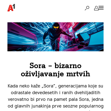
Sora – bizarno
oživljavanje mrtvih
Kada neko kaže „Sora”, generacijama koje su
odrastale devedesetih i ranih dvehiljaditih
verovatno bi prvo na pamet pala Sora, jedna
od glavnih junakinja prve seozne popularnog