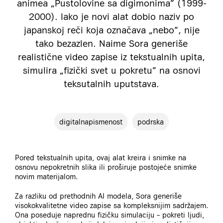
animea „Pustolovine sa digimonima” (1999-
2000). Iako je novi alat dobio naziv po
japanskoj reči koja označava „nebo”, nije
tako bezazlen. Naime Sora generiše
realistične video zapise iz tekstualnih upita,
simulira „fizički svet u pokretu” na osnovi
teksutalnih uputstava.
digitalnapismenost
podrska
Pored tekstualnih upita, ovaj alat kreira i snimke na
osnovu nepokretnih slika ili proširuje postojeće snimke
novim materijalom.
Za razliku od prethodnih AI modela, Sora generiše
visokokvalitetne video zapise sa kompleksnijim sadržajem.
Ona poseduje naprednu fizičku simulaciju – pokreti ljudi,