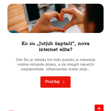
Ko su „Jutjub šaptači”, nova
internet elita?
Ono što je nekada bio hobi postalo je industrija
vredna milijarde dolara, a iza mnogih najvećih
zvezdasvetske influenserske scene stoje…
Pročitaj