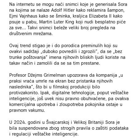
Na internetu se mogu naći snimci koje je generisala Sora
na kojima se nalaze Adolf Hitler kako reklamira šampon,
Ejmi Vajnhaus kako se šminka, kraljica Elizabeta II kako
psuje u pabu, Martin Luter King koji nudi besplatno piće
za sve… Takvi snimci beleže veliki broj pregleda na
društvenim mrežama.
Ovaj trend stigao je i do porodica preminulih koji su
ovakvi sadržaji „duboko povredili i zgrozili”, da se „bez
trunke poštovanja” imena njihovih bliskih ljudi koriste na
takav način i zamolili da se sa tim prestane.
Profesor Džejms Grimelman upozorava da kompanija „u
praksi vraća umrle na ekran bez pristanka njihovih
naslednika”, što bi u filmskoj produkciji bilo
protivzakonito. Ipak, digitalne tehnologije, poput veštačke
inteligencije, još uvek nisu pravno obuhvaćene, pa ovakva
komercijalna upotreba i zloupotreba pokojnika ostaje u
pravnom vakumu.
U 2024. godini u Švajcarskoj i Velikoj Britaniji Sora je
bila suspendovana zbog strogih pravila o zaštiti podataka
i regulaciji veštačke inteligencije.