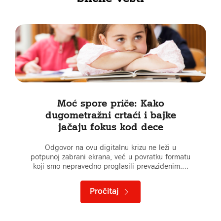
Moć spore priče: Kako
dugometražni crtaći i bajke
jačaju fokus kod dece
Odgovor na ovu digitalnu krizu ne leži u
potpunoj zabrani ekrana, već u povratku formatu
koji smo nepravedno proglasili prevaziđenim.…
Pročitaj