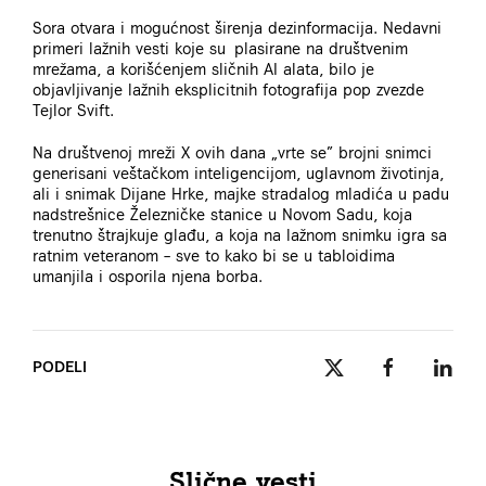
Sora otvara i mogućnost širenja dezinformacija. Nedavni
primeri lažnih vesti koje su plasirane na društvenim
mrežama, a korišćenjem sličnih AI alata, bilo je
objavljivanje lažnih eksplicitnih fotografija pop zvezde
Tejlor Svift.
Na društvenoj mreži X ovih dana „vrte se” brojni snimci
generisani veštačkom inteligencijom, uglavnom životinja,
ali i snimak Dijane Hrke, majke stradalog mladića u padu
nadstrešnice Železničke stanice u Novom Sadu, koja
trenutno štrajkuje glađu, a koja na lažnom snimku igra sa
ratnim veteranom – sve to kako bi se u tabloidima
umanjila i osporila njena borba.
PODELI
Slične vesti