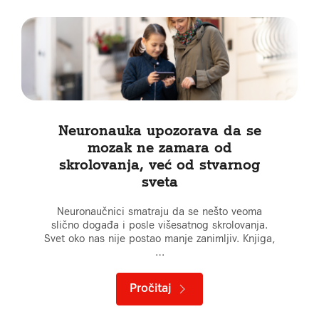
Neuronauka upozorava da se
mozak ne zamara od
skrolovanja, već od stvarnog
sveta
Neuronaučnici smatraju da se nešto veoma
slično događa i posle višesatnog skrolovanja.
Svet oko nas nije postao manje zanimljiv. Knjiga,
…
Pročitaj