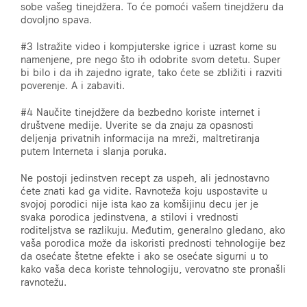
sobe vašeg tinejdžera. To će pomoći vašem tinejdžeru da
dovoljno spava.
#3 Istražite video i kompjuterske igrice i uzrast kome su
namenjene, pre nego što ih odobrite svom detetu. Super
bi bilo i da ih zajedno igrate, tako ćete se zbližiti i razviti
poverenje. A i zabaviti.
#4 Naučite tinejdžere da bezbedno koriste internet i
društvene medije. Uverite se da znaju za opasnosti
deljenja privatnih informacija na mreži, maltretiranja
putem Interneta i slanja poruka.
Ne postoji jedinstven recept za uspeh, ali jednostavno
ćete znati kad ga vidite. Ravnoteža koju uspostavite u
svojoj porodici nije ista kao za komšijinu decu jer je
svaka porodica jedinstvena, a stilovi i vrednosti
roditeljstva se razlikuju. Međutim, generalno gledano, ako
vaša porodica može da iskoristi prednosti tehnologije bez
da osećate štetne efekte i ako se osećate sigurni u to
kako vaša deca koriste tehnologiju, verovatno ste pronašli
ravnotežu.