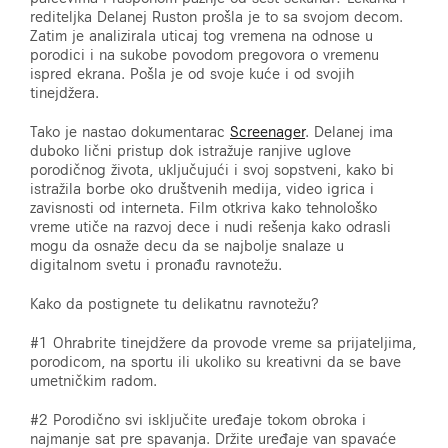
rediteljka Delanej Ruston prošla je to sa svojom decom.
Zatim je analizirala uticaj tog vremena na odnose u
porodici i na sukobe povodom pregovora o vremenu
ispred ekrana. Pošla je od svoje kuće i od svojih
tinejdžera.
Tako je nastao dokumentarac
Screenager
. Delanej ima
duboko lični pristup dok istražuje ranjive uglove
porodičnog života, uključujući i svoj sopstveni, kako bi
istražila borbe oko društvenih medija, video igrica i
zavisnosti od interneta. Film otkriva kako tehnološko
vreme utiče na razvoj dece i nudi rešenja kako odrasli
mogu da osnaže decu da se najbolje snalaze u
digitalnom svetu i pronađu ravnotežu.
Kako da postignete tu delikatnu ravnotežu?
#1 Ohrabrite tinejdžere da provode vreme sa prijateljima,
porodicom, na sportu ili ukoliko su kreativni da se bave
umetničkim radom.
#2 Porodično svi isključite uređaje tokom obroka i
najmanje sat pre spavanja. Držite uređaje van spavaće