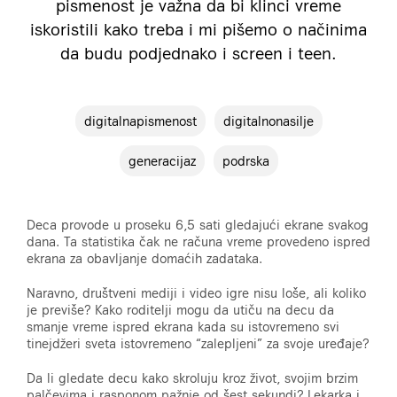
pismenost je važna da bi klinci vreme
iskoristili kako treba i mi pišemo o načinima
da budu podjednako i screen i teen.
digitalnapismenost
digitalnonasilje
generacijaz
podrska
Deca provode u proseku 6,5 sati gledajući ekrane svakog
dana. Ta statistika čak ne računa vreme provedeno ispred
ekrana za obavljanje domaćih zadataka.
Naravno, društveni mediji i video igre nisu loše, ali koliko
je previše? Kako roditelji mogu da utiču na decu da
smanje vreme ispred ekrana kada su istovremeno svi
tinejdžeri sveta istovremeno “zalepljeni” za svoje uređaje?
Da li gledate decu kako skroluju kroz život, svojim brzim
palčevima i rasponom pažnje od šest sekundi? Lekarka i