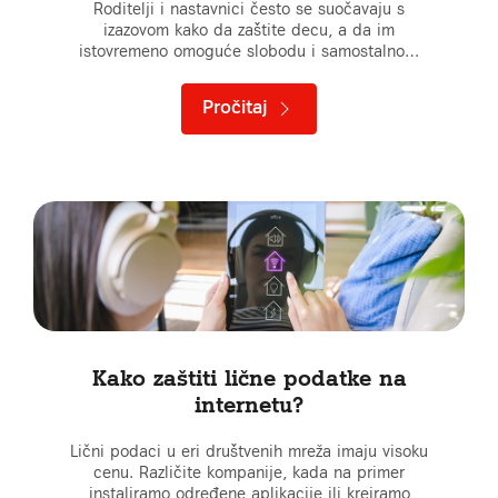
Roditelji i nastavnici često se suočavaju s
izazovom kako da zaštite decu, a da im
istovremeno omoguće slobodu i samostalno…
Pročitaj
Kako zaštiti lične podatke na
internetu?
Lični podaci u eri društvenih mreža imaju visoku
cenu. Različite kompanije, kada na primer
instaliramo određene aplikacije ili kreiramo