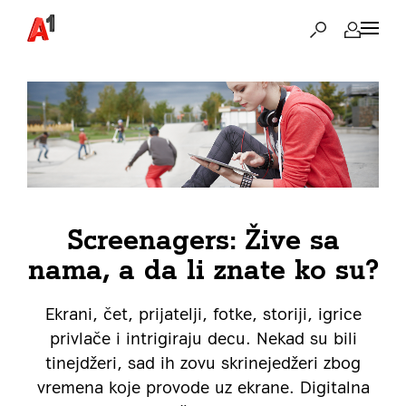
Screenagers: Žive sa
nama, a da li znate ko su?
Ekrani, čet, prijatelji, fotke, storiji, igrice
privlače i intrigiraju decu. Nekad su bili
tinejdžeri, sad ih zovu skrinejedžeri zbog
vremena koje provode uz ekrane. Digitalna