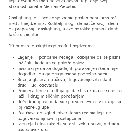
koja dovodi do toga da žrtva dovodi u pitanje svoju
stvarnost, smatra Merriam-Vebster.
Gaslighting je u poslednje vreme postao popularna reč
među tinejdžerima. Roditelji mogu da nauče svoju decu
da prepoznaju gaslighting, a evo nekoliko primera da ih
lakše usmerite:
10 primera gaslightinga među tinejdžerima:
Laganje ili poricanje nečega i odbijanje da se prizna
laž čak i kada im se pokaže dokaz
Insistiranje da se događaj ili ponašanje nikada nije
dogodilo i da ga druga osoba pogrešno pamti
Širenje glasina i tračeva, ili govorenje žrtvi da ih
drugi ljudi ogovaraju
Promena teme ili odbijanje da sluša kada se suoči sa
laži ili drugim sličnim ponašanjem
Reći drugoj osobi da su njihovi ciljevi i stvari koje su
joj važne „glupe“
Pokušava da izgladi stvari lepim rečima koje ne
odgovaraju njihovim postupcima
Izvrtanje istine tako da su oni uvek u pravu, a druga
osoba uvek greši