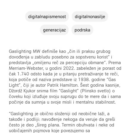
digitalnapismenost
digitalnonasilje
generacijaz
podrska
Gaslighting MW definiše kao „čin ili praksu grubog
dovođenja u zabludu posebno za sopstvenu korist“ i
predstavlja „omiljenu reč za percepciju obmane“. Prema
Merriam-Webster, u godini 2022. zabeležen je porast od
čak 1.740 odsto kada je u pitanju pretraživanje te reči,
koja potiče od naziva predstave iz 1938. godine “Gas
Light”, čiji je autor Patrik Hamilton. Šest godina kasnije,
Džordž Kjukor snima film “Gaslight” (Plinsko svetlo) o
čoveku koji izluđuje svoju suprugu do te mere da i sama
počinje da sumnja u svoje misli i mentalnu stabilnost.
“Gaslighting je obično složeniji od neobične laži, a
takođe i podliji: navođenje nekoga da veruje da greši
često je deo „šireg plana. Termin obuhvata i neke od
uobičajenih pojmova koje povezujemo sa