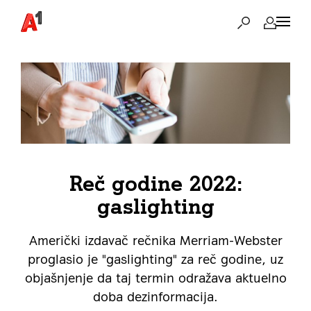
Reč godine 2022:
gaslighting
Američki izdavač rečnika Merriam-Webster
proglasio je "gaslighting" za reč godine, uz
objašnjenje da taj termin odražava aktuelno
doba dezinformacija.