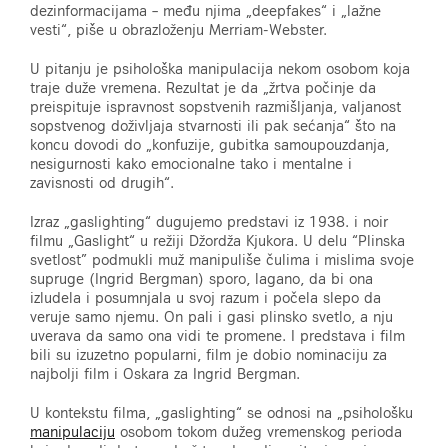
dezinformacijama – među njima „deepfakes“ i „lažne
vesti“, piše u obrazloženju Merriam-Webster.
U pitanju je psihološka manipulacija nekom osobom koja
traje duže vremena. Rezultat je da „žrtva počinje da
preispituje ispravnost sopstvenih razmišljanja, valjanost
sopstvenog doživljaja stvarnosti ili pak sećanja“ što na
koncu dovodi do „konfuzije, gubitka samoupouzdanja,
nesigurnosti kako emocionalne tako i mentalne i
zavisnosti od drugih“.
Izraz „gaslighting“ dugujemo predstavi iz 1938. i noir
filmu „Gaslight“ u režiji Džordža Kjukora. U delu “Plinska
svetlost” podmukli muž manipuliše čulima i mislima svoje
supruge (Ingrid Bergman) sporo, lagano, da bi ona
izludela i posumnjala u svoj razum i počela slepo da
veruje samo njemu. On pali i gasi plinsko svetlo, a nju
uverava da samo ona vidi te promene. I predstava i film
bili su izuzetno popularni, film je dobio nominaciju za
najbolji film i Oskara za Ingrid Bergman.
U kontekstu filma, „gaslighting“ se odnosi na „psihološku
manipulaciju
osobom tokom dužeg vremenskog perioda