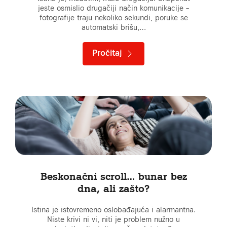
jeste osmislio drugačiji način komunikacije –
fotografije traju nekoliko sekundi, poruke se
automatski brišu,…
Pročitaj
Beskonačni scroll… bunar bez
dna, ali zašto?
Istina je istovremeno oslobađajuća i alarmantna.
Niste krivi ni vi, niti je problem nužno u