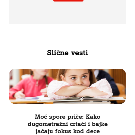
Slične vesti
Moć spore priče: Kako
dugometražni crtaći i bajke
jačaju fokus kod dece