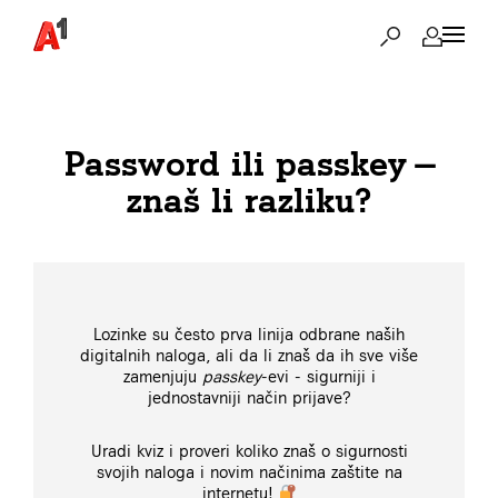
Password ili passkey —
znaš li razliku?
Lozinke su često prva linija odbrane naših
digitalnih naloga, ali da li znaš da ih sve više
zamenjuju
passkey
-evi - sigurniji i
jednostavniji način prijave?
Uradi kviz i proveri koliko znaš o sigurnosti
svojih naloga i novim načinima zaštite na
internetu!