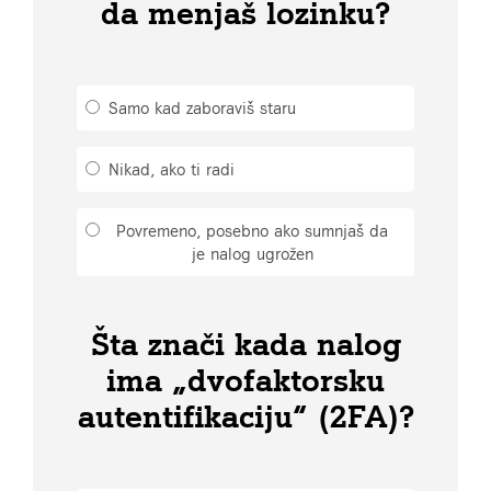
da menjaš lozinku?
Samo kad zaboraviš staru
Nikad, ako ti radi
Povremeno, posebno ako sumnjaš da
je nalog ugrožen
Šta znači kada nalog
ima „dvofaktorsku
autentifikaciju“ (2FA)?