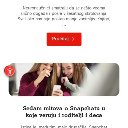
Neuronaučnici smatraju da se nešto veoma
slično događa i posle višesatnog skrolovanja.
Svet oko nas nije postao manje zanimljiv. Knjiga,
…
Pročitaj
Sedam mitova o Snapchatu u
koje veruju i roditelji i deca
Istina je, međutim, malo drugačija. Snapchat