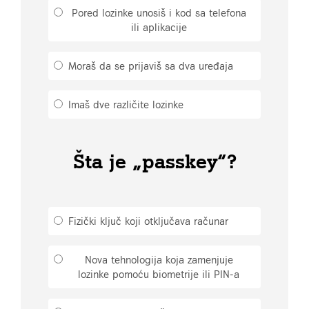
Pored lozinke unosiš i kod sa telefona
ili aplikacije
Moraš da se prijaviš sa dva uređaja
Imaš dve različite lozinke
Šta je „passkey“?
Fizički ključ koji otključava računar
Nova tehnologija koja zamenjuje
lozinke pomoću biometrije ili PIN-a