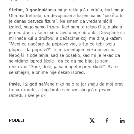
Stefan, 9 godina
Mama mi je rekla još u vrtiću, kad me je
Olja maltretirala, da devojčicama kažem samo “jao što ti
je danas bezveze fizura”. Ne smem da vređam ničiji
izgled, nego samo frizuru. Kad sam to rekao Olji, plakala
je ceo dan i više mi se u životu nije obratila. Devojčice su
mi inače kul u društvu, a dečacima koji me diraju kažem
“Meni će naočare da poprave vid, a šta će tebi tvoju
glupost da popravi?” Ili im izrecitujem neku pesmicu.
Nebojši iz odeljenja, sad se odselio, kad mi je rekao da
se vidimo ispred škole i da će da me bije, ja sam
recitovao “Gore, dole, ja sam opet ispred škole”. Svi su
se smejali, a on me nije čekao ispred.
Pavle, 12 godina
Mene niko ne dira jer znaju da moj brat
trenira karate, a tog brata sam izmislio još u prvom
razredu i sve je ok.
PODELI