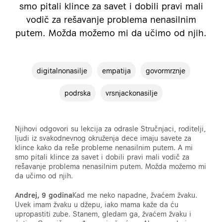
smo pitali klince za savet i dobili pravi mali
vodič za rešavanje problema nenasilnim
putem. Možda možemo mi da učimo od njih.
digitalnonasilje
empatija
govormrznje
podrska
vrsnjackonasilje
Njihovi odgovori su lekcija za odrasle Stručnjaci, roditelji,
ljudi iz svakodnevnog okruženja dece imaju savete za
klince kako da reše probleme nenasilnim putem. A mi
smo pitali klince za savet i dobili pravi mali vodič za
rešavanje problema nenasilnim putem. Možda možemo mi
da učimo od njih.
Andrej, 9 godina
Kad me neko napadne, žvaćem žvaku.
Uvek imam žvaku u džepu, iako mama kaže da ću
upropastiti zube. Stanem, gledam ga, žvaćem žvaku i