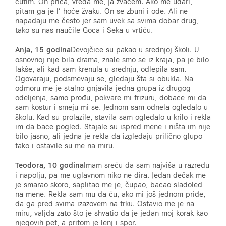
ćutim. On priča, vređa me, ja žvaćem. Ako me udari,
pitam ga je l’ hoće žvaku. On se zbuni i ode. Ali ne
napadaju me često jer sam uvek sa svima dobar drug,
tako su nas naučile Goca i Seka u vrtiću.
Anja, 15 godina
Devojčice su pakao u srednjoj školi. U
osnovnoj nije bila drama, znale smo se iz kraja, pa je bilo
lakše, ali kad sam krenula u srednju, odlepila sam.
Ogovaraju, podsmevaju se, gledaju šta si obukla. Na
odmoru me je stalno gnjavila jedna grupa iz drugog
odeljenja, samo prođu, pokvare mi frizuru, dobace mi da
sam kostur i smeju mi se. Jednom sam odnela ogledalo u
školu. Kad su prolazile, stavila sam ogledalo u krilo i rekla
im da bace pogled. Stajale su ispred mene i ništa im nije
bilo jasno, ali jedna je rekla da izgledaju prilično glupo
tako i ostavile su me na miru.
Teodora, 10 godina
Imam sreću da sam najviša u razredu
i napolju, pa me uglavnom niko ne dira. Jedan dečak me
je smarao skoro, saplitao me je, čupao, bacao sladoled
na mene. Rekla sam mu da ću, ako mi još jednom priđe,
da ga pred svima izazovem na trku. Ostavio me je na
miru, valjda zato što je shvatio da je jedan moj korak kao
njegovih pet, a pritom je lenj i spor.