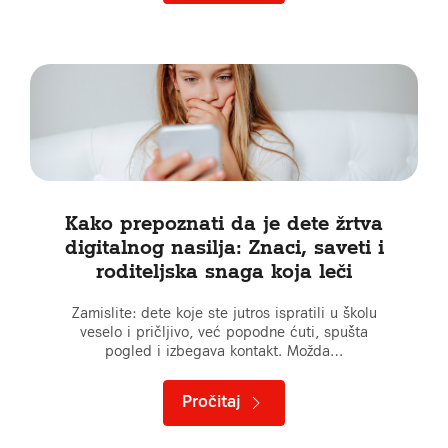
Kako prepoznati da je dete žrtva
digitalnog nasilja: Znaci, saveti i
roditeljska snaga koja leči
Zamislite: dete koje ste jutros ispratili u školu
veselo i pričljivo, već popodne ćuti, spušta
pogled i izbegava kontakt. Možda…
Pročitaj