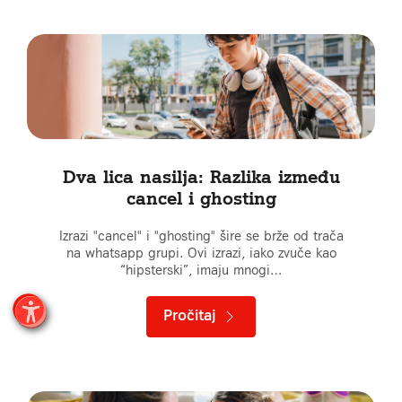
Dva lica nasilja: Razlika između
cancel i ghosting
Izrazi "cancel" i "ghosting" šire se brže od trača
na whatsapp grupi. Ovi izrazi, iako zvuče kao
“hipsterski”, imaju mnogi…
Pročitaj