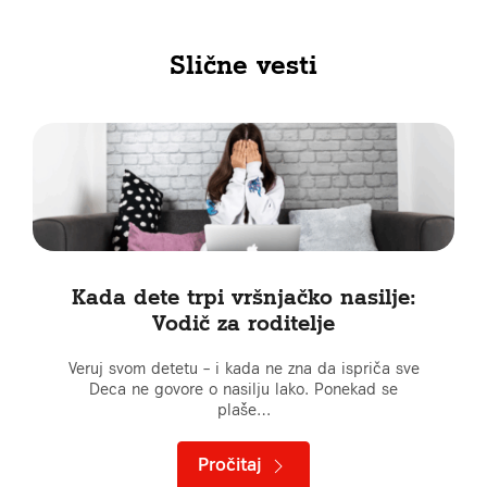
Slične vesti
Kada dete trpi vršnjačko nasilje:
Vodič za roditelje
Veruj svom detetu – i kada ne zna da ispriča sve
Deca ne govore o nasilju lako. Ponekad se
plaše…
Pročitaj