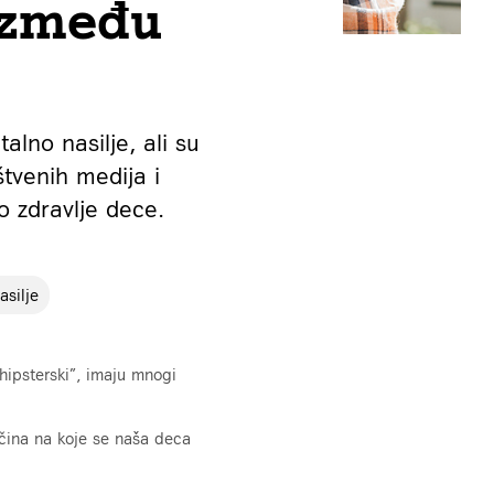
 između
lno nasilje, ali su
štvenih medija i
o zdravlje dece.
asilje
“hipsterski”, imaju mnogi
ačina na koje se naša deca