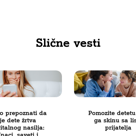
Slične vesti
o prepoznati da
Pomozite detetu
je dete žrtva
ga skinu sa li
italnog nasilja:
prijatelja
naci, saveti i