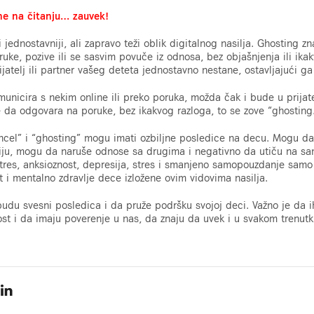
ne na čitanju… zauvek!
 jednostavniji, ali zapravo teži oblik digitalnog nasilja. Ghosting 
uke, pozive ili se sasvim povuče iz odnosa, bez objašnjenja ili ik
atelj ili partner vašeg deteta jednostavno nestane, ostavljajući ga 
nicira s nekim online ili preko poruka, možda čak i bude u prijatelj
da odgovara na poruke, bez ikakvog razloga, to se zove “ghosting
ancel” i “ghosting” mogu imati ozbiljne posledice na decu. Mogu da
ziju, mogu da naruše odnose sa drugima i negativno da utiču na s
stres, anksioznost, depresija, stres i smanjeno samopouzdanje sam
t i mentalno zdravlje dece izložene ovim vidovima nasilja.
budu svesni posledica i da pruže podršku svojoj deci. Važno je da
st i da imaju poverenje u nas, da znaju da uvek i u svakom trenu