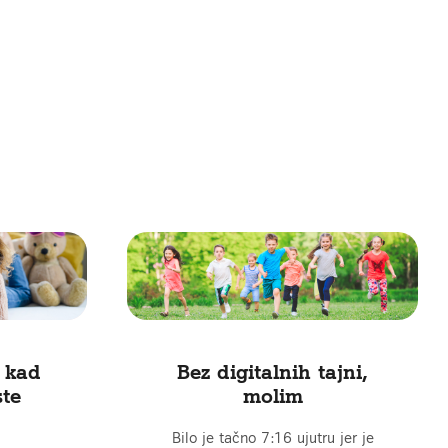
 kad
Bez digitalnih tajni,
ste
molim
Bilo je tačno 7:16 ujutru jer je