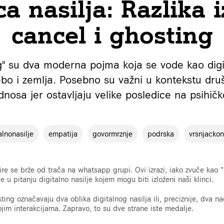
ca nasilja: Razlika
cancel i ghosting
ng" su dva moderna pojma koja se vode kao digita
ebo i zemlja. Posebno su važni u kontekstu dru
nosa jer ostavljaju velike posledice na psihičk
alnonasilje
empatija
govormrznje
podrska
vrsnjackon
šire se brže od trača na whatsapp grupi. Ovi izrazi, iako zvuče kao 
e u pitanju digitalno nasilje kojem mogu biti izloženi naši klinci.
ting označavaju dva oblika digitalnog nasilja ili, preciznije, dva n
ojim interakcijama. Zapravo, to su dve strane iste medalje.