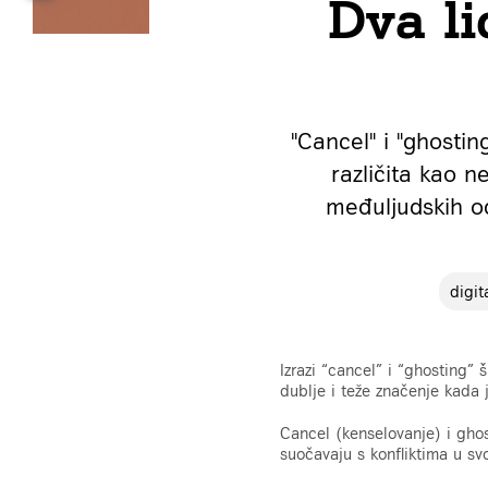
Dva li
"Cancel" i "ghosti
različita kao n
međuljudskih od
digit
Izrazi “cancel” i “ghosting” 
dublje i teže značenje kada j
Cancel (kenselovanje) i ghos
suočavaju s konfliktima u sv