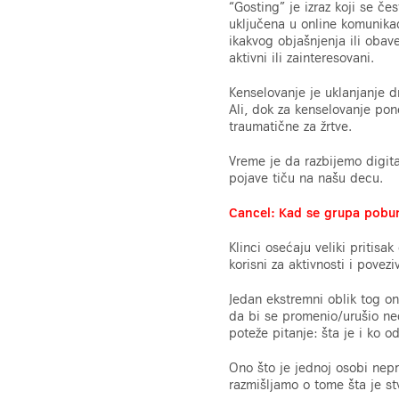
“Gosting” je izraz koji se če
uključena u online komunikac
ikakvog objašnjenja ili obav
aktivni ili zainteresovani.
Kenselovanje je uklanjanje 
Ali, dok za kenselovanje pon
traumatične za žrtve.
Vreme je da razbijemo digita
pojave tiču na našu decu.
Cancel: Kad se grupa pobu
Klinci osećaju veliki pritis
korisni za aktivnosti i povez
Jedan ekstremni oblik tog on
da bi se promenio/urušio neči
poteže pitanje: šta je i ko o
Ono što je jednoj osobi nep
razmišljamo o tome šta je st