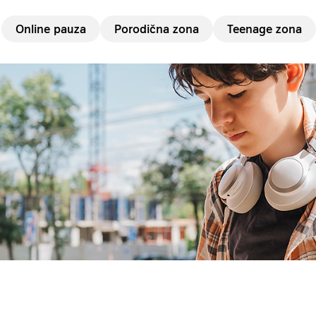
Online pauza
Porodična zona
Teenage zona