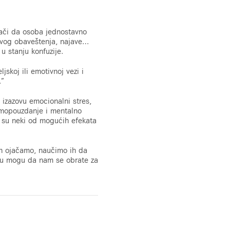
znači da osoba jednostavno
akvog obaveštenja, najave…
u stanju konfuzije.
skoj ili emotivnoj vezi i
.”
 izazovu emocionalni stres,
amopouzdanje i mentalno
o su neki od mogućih efekata
 ih ojačamo, naučimo ih da
tku mogu da nam se obrate za