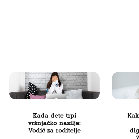
Kada dete trpi
Kak
vršnjačko nasilje:
Vodič za roditelje
dig
Z