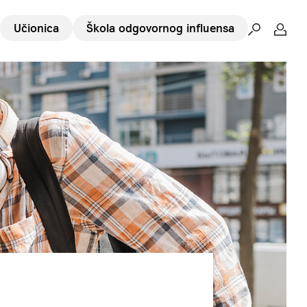
Učionica
Škola odgovornog influensa