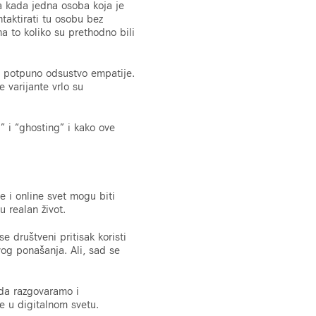
ja kada jedna osoba koja je
taktirati tu osobu bez
a to koliko su prethodno bili
h potpuno odsustvo empatije.
 varijante vrlo su
 i “ghosting” i kako ove
e i online svet mogu biti
u realan život.
se društveni pritisak koristi
vog ponašanja. Ali, sad se
 da razgovaramo i
e u digitalnom svetu.