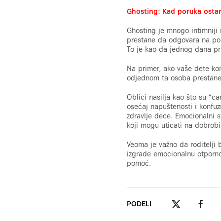
Ghosting: Kad poruka osta
Ghosting je mnogo intimniji i
prestane da odgovara na por
To je kao da jednog dana prij
Na primer, ako vaše dete komu
odjednom ta osoba prestane 
Oblici nasilja kao što su “c
osećaj napuštenosti i konfu
zdravlje dece. Emocionalni 
koji mogu uticati na dobrobi
Veoma je važno da roditelji 
izgrade emocionalnu otporno
pomoć.
PODELI