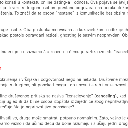
sto koristi u kontekstu online dating-a i odnosa. Ova pojava se javl
iju ili vezu s drugom osobom prestane odgovarati na poruke ili kon
eštenja. To znači da ta osoba “nestane” iz komunikacije bez obzira n
druge osobe. Oba postupka motivisana su kukavičlukom i odlikuje i
ekad postoje opravdani razlozi, ghosting je sasvim neopravdan. Obe
lnu enigmu i saznamo šta znače i u čemu je razlika između “cancel”
ni
ak okruženja i vršnjaka i odgovornost nego mi nekada. Društvene mrež
ivanje s drugima, ali ponekad mogu i da unesu i strah i anksioznost 
line društvenog pritiska se naziva “kenselovanje” (
canceling
), kad 
ji ugled ili da bi se osoba izopštila iz zajednice zbog neprihvatlji
dređuje šta je neprihvatljivo ponašanje?
rihvatljivo, druga može smatrati potpuno normalnim. Zato, važno je
varno važno i da učimo decu da bolje razumeju i slušaju jedni drug