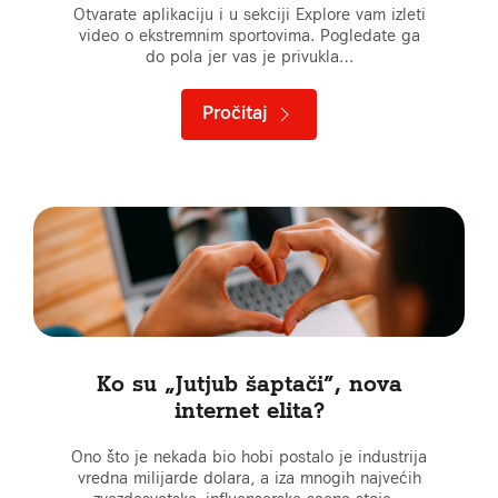
Otvarate aplikaciju i u sekciji Explore vam izleti
video o ekstremnim sportovima. Pogledate ga
do pola jer vas je privukla…
Pročitaj
Ko su „Jutjub šaptači”, nova
internet elita?
Ono što je nekada bio hobi postalo je industrija
vredna milijarde dolara, a iza mnogih najvećih