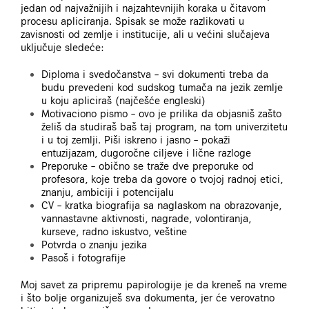
jedan od najvažnijih i najzahtevnijih koraka u čitavom
procesu apliciranja. Spisak se može razlikovati u
zavisnosti od zemlje i institucije, ali u većini slučajeva
uključuje sledeće:
Diploma i svedočanstva – svi dokumenti treba da
budu prevedeni kod sudskog tumača na jezik zemlje
u koju apliciraš (najčešće engleski)
Motivaciono pismo – ovo je prilika da objasniš zašto
želiš da studiraš baš taj program, na tom univerzitetu
i u toj zemlji. Piši iskreno i jasno – pokaži
entuzijazam, dugoročne ciljeve i lične razloge
Preporuke – obično se traže dve preporuke od
profesora, koje treba da govore o tvojoj radnoj etici,
znanju, ambiciji i potencijalu
CV – kratka biografija sa naglaskom na obrazovanje,
vannastavne aktivnosti, nagrade, volontiranja,
kurseve, radno iskustvo, veštine
Potvrda o znanju jezika
Pasoš i fotografije
Moj savet za pripremu papirologije je da kreneš na vreme
i što bolje organizuješ sva dokumenta, jer će verovatno