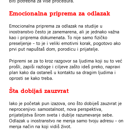
biti potrebna za više procedura.
Emocionalna priprema za odlazak
Emocionalna priprema za odlazak na studije u
inostranstvo često je zanemarena, ali je jednako važna
kao i priprema dokumenata. To nije samo fizičko
preseljenje – to je i veliki emotivni korak, pogotovo ako
prvi put napuštaš dom, porodicu i prijatelje.
Pripremi se za to kroz razgovor sa ljudima koji su to već
prošli, zapiši razloge i ciljeve zašto ideš preko, napravi
plan kako da ostaneš u kontaktu sa dragim ljudima i
oprosti se kako treba.
Šta dobijaš zauzvrat
Iako je početak pun izazova, ono što dobiješ zauzvrat je
neprocenjivo: samostalnost, nova perspektiva,
prijateljstva širom sveta i dublje razumevanje sebe.
Odlazak u inostranstvo ne menja samo tvoju adresu – on
menja način na koji vidiš život.