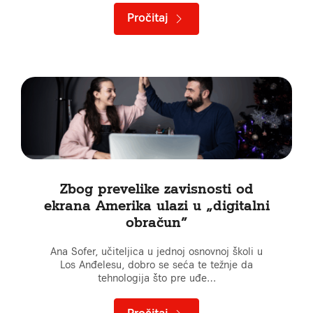
Pročitaj
Zbog prevelike zavisnosti od
ekrana Amerika ulazi u „digitalni
obračun”
Ana Sofer, učiteljica u jednoj osnovnoj školi u
Los Anđelesu, dobro se seća te težnje da
tehnologija što pre uđe…
Pročitaj