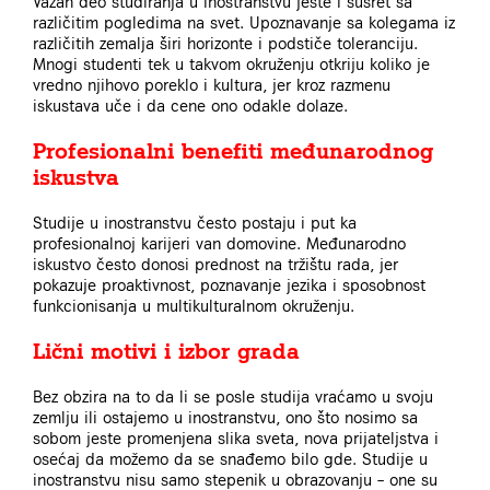
Važan deo studiranja u inostranstvu jeste i susret sa
različitim pogledima na svet. Upoznavanje sa kolegama iz
različitih zemalja širi horizonte i podstiče toleranciju.
Mnogi studenti tek u takvom okruženju otkriju koliko je
vredno njihovo poreklo i kultura, jer kroz razmenu
iskustava uče i da cene ono odakle dolaze.
Profesionalni benefiti međunarodnog
iskustva
Studije u inostranstvu često postaju i put ka
profesionalnoj karijeri van domovine. Međunarodno
iskustvo često donosi prednost na tržištu rada, jer
pokazuje proaktivnost, poznavanje jezika i sposobnost
funkcionisanja u multikulturalnom okruženju.
Lični motivi i izbor grada
Bez obzira na to da li se posle studija vraćamo u svoju
zemlju ili ostajemo u inostranstvu, ono što nosimo sa
sobom jeste promenjena slika sveta, nova prijateljstva i
osećaj da možemo da se snađemo bilo gde. Studije u
inostranstvu nisu samo stepenik u obrazovanju – one su