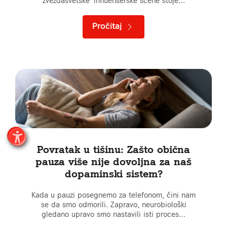
zvezdasvetske influenserske scene stoje…
Pročitaj
Povratak u tišinu: Zašto obična
pauza više nije dovoljna za naš
dopaminski sistem?
Kada u pauzi posegnemo za telefonom, čini nam
se da smo odmorili. Zapravo, neurobiološki
gledano upravo smo nastavili isti proces…