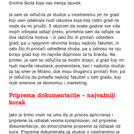
životna škola koja nas menja zauvek.
Ja sam se odlučila za studije u inostranstvu jer mi grad
koji sam odabrala nudi iskustva koja moj rodni grad ne
može da mi priušti. S obzirom da svake godine sve više
mojih vršnjaka odlazi preko, primetila sam da odlaze sa
dva različita motiva – ili zato što ih privlači određeni
grad, pa u njegovim okvirima biraju najbolji fakultet, ili
zato što ih privlači određena struka, pa u odnosu na nju
biraju grad koji im najviše doprinosi za tu branšu. Na
primer, ja sam se odlučila za modni dizajn, a grad koji mi
nudi najviše iskustava, poznanstava, kao i najbolje studije
za taj smer je Milano, dok moju drugaricu privlači Rim, pa
je odlučila da pohađa najbolji fakultet u tom gradu, koji
nudi smerove za ekonomiju i marketing.
Priprema dokumentacije – najvažniji
korak
Jako je bitno imati na umu da je proces apliciranja i
pripreme za odlazak veoma komplikovan, od pripreme
dokumentacije, do emocionalne pripreme za odlazak od
kuće. Priprema dokumenata za studije u inostranstvu je