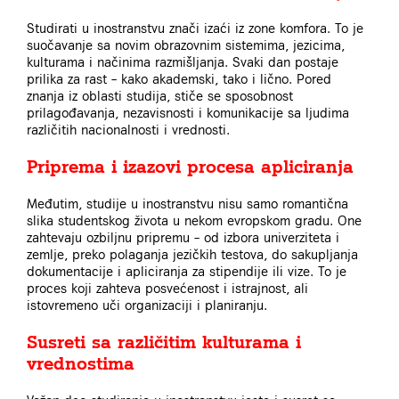
Studirati u inostranstvu znači izaći iz zone komfora. To je
suočavanje sa novim obrazovnim sistemima, jezicima,
kulturama i načinima razmišljanja. Svaki dan postaje
prilika za rast – kako akademski, tako i lično. Pored
znanja iz oblasti studija, stiče se sposobnost
prilagođavanja, nezavisnosti i komunikacije sa ljudima
različitih nacionalnosti i vrednosti.
Priprema i izazovi procesa apliciranja
Međutim, studije u inostranstvu nisu samo romantična
slika studentskog života u nekom evropskom gradu. One
zahtevaju ozbiljnu pripremu – od izbora univerziteta i
zemlje, preko polaganja jezičkih testova, do sakupljanja
dokumentacije i apliciranja za stipendije ili vize. To je
proces koji zahteva posvećenost i istrajnost, ali
istovremeno uči organizaciji i planiranju.
Susreti sa različitim kulturama i
vrednostima