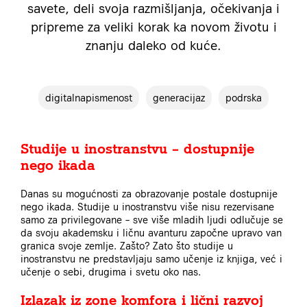
savete, deli svoja razmišljanja, očekivanja i
pripreme za veliki korak ka novom životu i
znanju daleko od kuće.
digitalnapismenost
generacijaz
podrska
Studije u inostranstvu – dostupnije
nego ikada
Danas su mogućnosti za obrazovanje postale dostupnije
nego ikada. Studije u inostranstvu više nisu rezervisane
samo za privilegovane – sve više mladih ljudi odlučuje se
da svoju akademsku i ličnu avanturu započne upravo van
granica svoje zemlje. Zašto? Zato što studije u
inostranstvu ne predstavljaju samo učenje iz knjiga, već i
učenje o sebi, drugima i svetu oko nas.
Izlazak iz zone komfora i lični razvoj