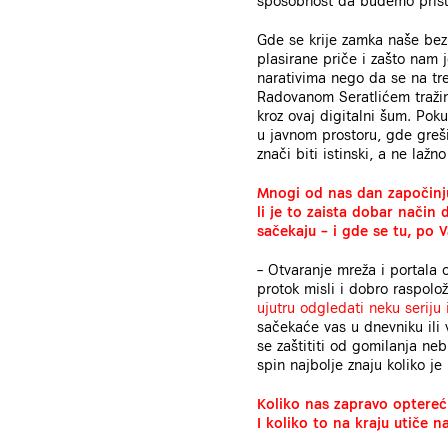
sposobnost da budemo prisu
Gde se krije zamka naše be
plasirane priče i zašto nam
narativima nego da se na tr
Radovanom Seratlićem tražim
kroz ovaj digitalni šum. Po
u javnom prostoru, gde greš
znači biti istinski, a ne laž
Mnogi od nas dan započinju 
li je to zaista dobar način
sačekaju – i gde se tu, po 
– Otvaranje mreža i portala 
protok misli i dobro raspolo
ujutru odgledati neku seriju
sačekaće vas u dnevniku ili 
se zaštititi od gomilanja neb
spin najbolje znaju koliko je
Koliko nas zapravo optereću
I koliko to na kraju utiče 