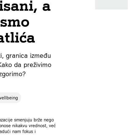
sani, a
 smo
tlića
i, granica između
 Kako da preživimo
izgorimo?
wellbeing
enzacije smenjuju brže nego
onose nikakvu vrednost, već
radući nam fokus i