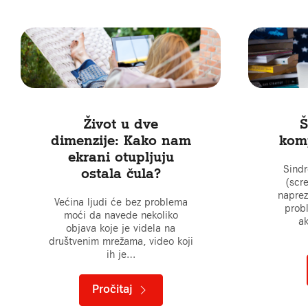
Život u dve
Š
dimenzije: Kako nam
kom
ekrani otupljuju
Sind
ostala čula?
(scre
naprez
Većina ljudi će bez problema
prob
moći da navede nekoliko
ak
objava koje je videla na
društvenim mrežama, video koji
ih je…
Pročitaj