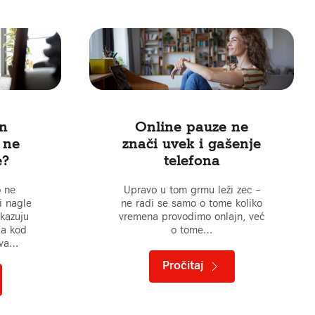
an
Online pauze ne
 ne
znači uvek i gašenje
e?
telefona
o ne
Upravo u tom grmu leži zec –
i nagle
ne radi se samo o tome koliko
okazuju
vremena provodimo onlajn, već
ja kod
o tome…
iva…
Pročitaj