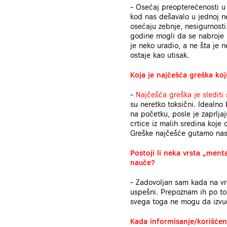
– Osećaj preopterećenosti u 
kod nas dešavalo u jednoj ne
osećaju zebnje, nesigurnost
godine mogli da se nabroje n
je neko uradio, a ne šta je n
ostaje kao utisak.
Koja je najčešća greška koj
–
Najčešća greška je slediti 
su neretko toksični. Idealno 
na početku, posle je zaprlja
crtice iz malih sredina koje 
Greške najčešće gutamo nase
Postoji li neka vrsta „menta
nauče?
– Zadovoljan sam kada na vr
uspešni. Prepoznam ih po tome
svega toga ne mogu da izvuče
Kada informisanje/korišćenj