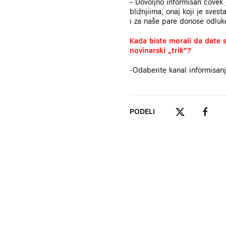
– Dovoljno informisan čovek 
bližnjiima, onaj koji je sves
i za naše pare donose odluk
Kada biste morali da date s
novinarski „trik”?
-Odaberite kanal informisanja
PODELI