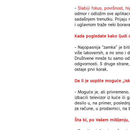
–
Slabiji fokus, površnost, h
odmor i odložim sve aplikaci
sadašnjem trenutku. Prijaju
i uglavnom traže neki boravak,
Kada pogledate kako ljudi d
– Najopasnija “zamka” je biti
više lakovernih, a mi smo i d
Društvene mreže tu samo odma
odgvornosti. S druge strane
ostaje prvi korak.
Da li je uopšte moguće „iskl
– Moguće je, ali privremeno.
izbacili televizor iz kuće il
desilo u, na primer, posledn
za račune, u prodavnici, na 
Šta bi, po Vašem mišljenju,