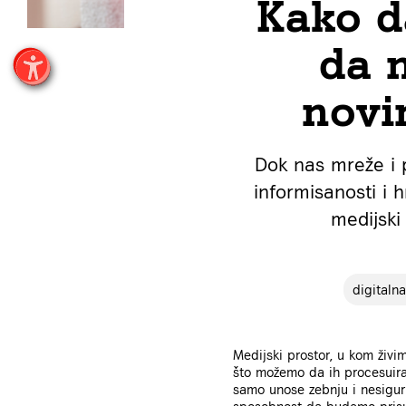
Kako d
da 
novi
Dok nas mreže i 
informisanosti i 
medijski
digitaln
Medijski prostor, u kom živi
što možemo da ih procesuira
samo unose zebnju i nesigurn