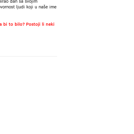
mirao dan sa svojim
vornost ljudi koji u naše ime
i to bilo? Postoji li neki