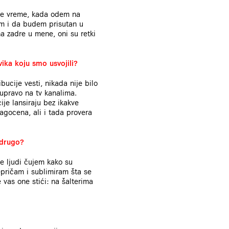
nje vreme, kada odem na
čim i da budem prisutan u
a zadre u mene, oni su retki
ika koju smo usvojili?
bucije vesti, nikada nije bilo
e upravo na tv kanalima.
ije lansiraju bez ikakve
agocena, ali i tada provera
 drugo?
še ljudi čujem kako su
repričam i sublimiram šta se
 vas one stići: na šalterima