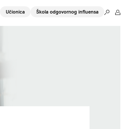
Učionica
Škola odgovornog influensa