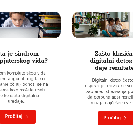
ta je sindrom
Zašto klasič
pjuterskog vida?
digitalni detox
daje rezultat
rom kompjuterskog vida
en fatigue ili digitalno
Digitalni detox čest
anje očiju) odnosi se na
uspeva jer mozak ne vol
leme koje možete imati
zabrane. Istraživanja p
o koristite digitalne
da potpuna apstinenci
uređaje…
mozga najčešće izaz
Pročitaj
Pročitaj