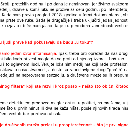
Srbiji proteklih godinu i po dana je neminovan, jer živimo svakod
delji, države u komšiluku ne prožive za celu godinu: po intenzitetu
i. Kada sam pravio pregled 2018. godine u formi dokumentarca, sh
a prste dve ruke. Sada je drugačije i treba uključiti jedan
jednost
eko izjavio
i biće nam jasno da je i u periodima vanrednosti vesti
u ljudi prave kad pokušavaju da budu „u toku“?
samo jedan izvor informisanja
.
Ipak, treba biti oprezan da nas drugi
bi bilo kada bi vest mogla da se prati od njenog izvora – baš kao i re
ju i to uglavnom ljudi. Verujte lokalnim medijima koji rade profesi
oslikavaju našu stvarnost, a često su zapostavljene zbog “prečih” na
dajući na neproverenu senzaciju, a društvene mreže su ih prepun
lnog filtera“ koji ste razvili kroz posao – nešto što obični čitao
eme detektujem prodavce magle: oni su u politici, na mrežama, u j
 što u prvih minut ili dva ne kažu ništa, posle njihovih tirada nisa
m vest ili bar pozitivan utisak.
e društvenih mreža prelazi u preopterećenost – šta je prvi signa