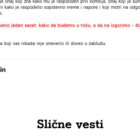
je onaj koji zna kako mu je raspoložen prvi komšija, onaj koji je su
tan kako je raspodelio sopstevno vreme i napore i koji motri na odgo
e.
amo jedan savet: kako da budemo u toku, a da ne izgorimo – šta b
 koji vas nikada nije izneverio ili doveo u zabludu.
Slične vesti