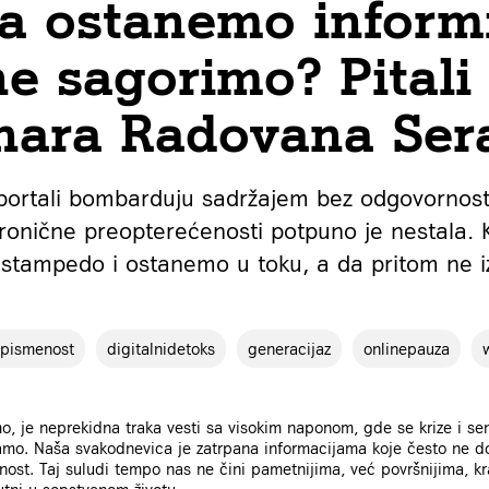
a ostanemo informi
ne sagorimo? Pitali
nara Radovana Sera
portali bombarduju sadržajem bez odgovornost
hronične preopterećenosti potpuno je nestala.
 stampedo i ostanemo u toku, a da pritom ne 
apismenost
digitalnidetoks
generacijaz
onlinepauza
mo, je neprekidna traka vesti sa visokim naponom, gde se krize i s
mo. Naša svakodnevica je zatrpana informacijama koje često ne d
ost. Taj suludi tempo nas ne čini pametnijima, već površnijima, k