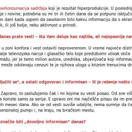
iperkonzumacija sadržaja
koji je rezultat hiperprodukcije. U posled
je i novine, potrebna su mi tri ili četiri dana da se potpuno isklju
 mi dani kada uspem da zaustavim bilo kakvu informaciju da s ekran
 ili još bolje, neku aktivnost u prirodi.
anas prate vesti – šta Vam deluje kao najtiša, ali najopasnija nav
 u zoni konfora i vest ostaviti neproverenom. U vreme najveće distri
alje televizijska nacija i glasačko telo koje predizborni utisak stič
žu, jer je tamo milion autora, urednika, objavljivača koji informac
,
mreže odolevaju cenzuri te je njihova uloga u kriznim trenucima dr
jučiti se“, a ostati odgovoran i informisan – ili je rešenje nešto
 Zapravo, to zaslužujemo čak i mi kojima su vesti posao. Od sve vi
i ga koriste samo za serije. E upravo oni me najčešče pitaju da im p
jih mesec dana. Ako se od vesti suviše udaljite, nema sumnje da će
benzinskoj pumpi i, na kraju, na biračkom mestu.
 značilo biti „dovoljno informisan“ danas?