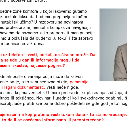
tni u sopstvenom životu.
zbedne zone komfora u kojoj lakoverno gutamo
 je postalo lakše da budemo preplavljeni tuđim
enutak isključimo? U razgovoru sa novinarom
o profesionalni, mentalni kompas za navigaciju
kušavamo da saznamo kako prepoznati manipulacije
imo u pokušaju da budemo „u toku” i šta zapravo
no informisan čovek danas.
uz telefon – vesti, portali, društvene mreže. Da
 da se uđe u dan ili informacije mogu i da
Vašem iskustvu, najčešće pogreši?
odmah posle otvaranja očiju može da zatvori
ženje pa je, a to sam nedavno otkrio,
pametnije
 ili lagani dokumentarac.
Vesti neće nigde,
vestima kojima verujete. U moru proizvodnje i plasiranja sadržaja, 
itnog ili toksičnog. Novinari i urednici koji svakodnevno odabiraju št
iscrpljujuće pratiti sve pa je dobro poštedeti se gde god je to mo
je način na koji pratimo vesti tokom dana – to stalno vraćanje,
na to da li se osećamo informisano ili preopterećeno?