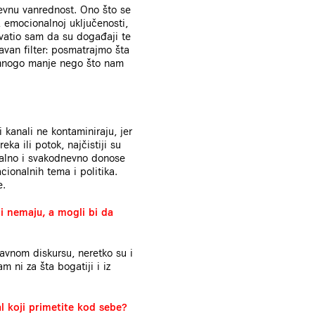
nevnu vanrednost. Ono što se
, emocionalnoj uključenosti,
vatio sam da su događaji te
avan filter: posmatrajmo šta
 mnogo manje nego što nam
 kanali ne kontaminiraju, jer
ka ili potok, najčistiji su
onalno i svakodnevno donose
cionalnih tema i politika.
e.
ci nemaju, a mogli bi da
avnom diskursu, neretko su i
m ni za šta bogatiji i iz
l koji primetite kod sebe?