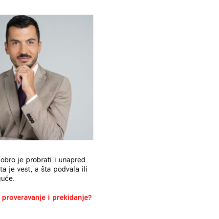
dobro je probrati i unapred
a je vest, a šta podvala ili
guće.
 proveravanje i prekidanje?