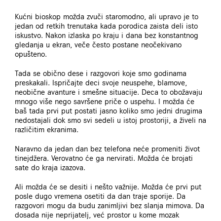
Kućni bioskop možda zvuči staromodno, ali upravo je to
jedan od retkih trenutaka kada porodica zaista deli isto
iskustvo. Nakon izlaska po kraju i dana bez konstantnog
gledanja u ekran, veče često postane neočekivano
opušteno.
Tada se obično dese i razgovori koje smo godinama
preskakali. Ispričajte deci svoje neuspehe, blamove,
neobične avanture i smešne situacije. Deca to obožavaju
mnogo više nego savršene priče o uspehu. I možda će
baš tada prvi put postati jasno koliko smo jedni drugima
nedostajali dok smo svi sedeli u istoj prostoriji, a živeli na
različitim ekranima.
Naravno da jedan dan bez telefona neće promeniti život
tinejdžera. Verovatno će ga nervirati. Možda će brojati
sate do kraja izazova.
Ali možda će se desiti i nešto važnije. Možda će prvi put
posle dugo vremena osetiti da dan traje sporije. Da
razgovori mogu da budu zanimljivi bez slanja mimova. Da
dosada nije neprijatelj, već prostor u kome mozak