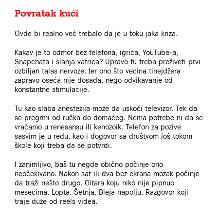
Povratak kući
Ovde bi realno već trebalo da je u toku jaka kriza.
Kakav je to odmor bez telefona, igrica, YouTube-a,
Snapchata i slanja vatrica? Upravo tu treba preživeti prvi
ozbiljan talas nervoze. Jer ono što većina tinejdžera
zapravo oseća nije dosada, nego odvikavanje od
konstantne stimulacije.
Tu kao slaba anestezija može da uskoči televizor. Tek da
se pregrmi od ručka do domaćeg. Nema potrebe ni da se
vraćamo u renesansu ili kenozoik. Telefon za pozive
sasvim je u redu, kao i dogovor sa društvom još tokom
škole koji treba da se potvrdi.
I zanimljivo, baš tu negde obično počinje ono
neočekivano. Nakon sat ili dva bez ekrana mozak počinje
da traži nešto drugo. Gitara koju niko nije pipnuo
mesecima. Lopta. Šetnja. Bleja napolju. Razgovor koji
traje duže od reels videa.