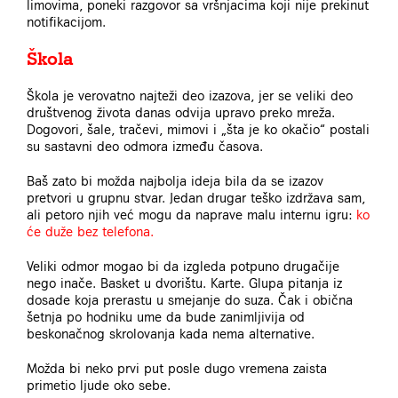
limovima, poneki razgovor sa vršnjacima koji nije prekinut
notifikacijom.
Škola
Škola je verovatno najteži deo izazova, jer se veliki deo
društvenog života danas odvija upravo preko mreža.
Dogovori, šale, tračevi, mimovi i „šta je ko okačio“ postali
su sastavni deo odmora između časova.
Baš zato bi možda najbolja ideja bila da se izazov
pretvori u grupnu stvar. Jedan drugar teško izdržava sam,
ali petoro njih već mogu da naprave malu internu igru:
ko
će duže bez telefona.
Veliki odmor mogao bi da izgleda potpuno drugačije
nego inače. Basket u dvorištu. Karte. Glupa pitanja iz
dosade koja prerastu u smejanje do suza. Čak i obična
šetnja po hodniku ume da bude zanimljivija od
beskonačnog skrolovanja kada nema alternative.
Možda bi neko prvi put posle dugo vremena zaista
primetio ljude oko sebe.