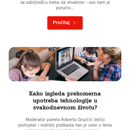
sa ozbiljnošću treba da shvatimo – ovo nam je
poručio…
Pročitaj
Kako izgleda prekomerna
upotreba tehnologije u
svakodnevnom životu?
Moderator panela Roberto Grujičić dečiji
psihijatar i voditelj podkasta nas je uveo u temu