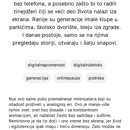
bez telefona, a posebno zašto bi to radili
tinejdžeri čiji se veći deo života nalazi iza
ekrana. Ranije su generacije imale klupe u
parkićima, školsko dvorište, bleju iza zgrade.
I danas postoje, samo se na njima
pregledaju storiji, otvaraju i šalju snapovi.
digitalnapismenost
digitalnidetoks
generacijaz
onlinepauza
podrska
Nije ovo samo puko posmatranje milenijalaca koji su
mladost proživeli u analognoj eri. Ovo je manje-više
njihov svet: svet bez dosade i sa konstantnom
animacijom, ali nažalost često bez sadržaja i suštine.
Neminovno je da će doći i ono vreme bez ekrana, jer život
i egzistencija ipak imaju i treću dimenziju. Zato možda ne