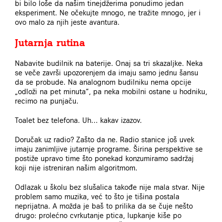
bi bilo loše da našim tinejdžerima ponudimo jedan
eksperiment. Ne očekujte mnogo, ne tražite mnogo, jer i
ovo malo za njih jeste avantura.
Jutarnja rutina
Nabavite budilnik na baterije. Onaj sa tri skazaljke. Neka
se veče završi upozorenjem da imaju samo jednu šansu
da se probude. Na analognom budilniku nema opcije
„odloži na pet minuta“, pa neka mobilni ostane u hodniku,
recimo na punjaču.
Toalet bez telefona. Uh… kakav izazov.
Doručak uz radio? Zašto da ne. Radio stanice još uvek
imaju zanimljive jutarnje programe. Širina perspektive se
postiže upravo time što ponekad konzumiramo sadržaj
koji nije istreniran našim algoritmom.
Odlazak u školu bez slušalica takođe nije mala stvar. Nije
problem samo muzika, već to što je tišina postala
neprijatna. A možda je baš to prilika da se čuje nešto
drugo: prolećno cvrkutanje ptica, lupkanje kiše po