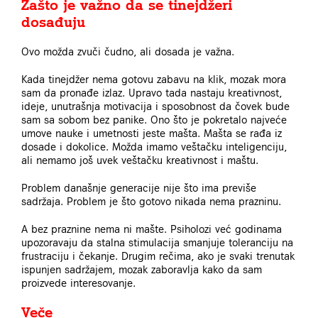
Zašto je važno da se tinejdžeri
dosađuju
Ovo možda zvuči čudno, ali dosada je važna.
Kada tinejdžer nema gotovu zabavu na klik, mozak mora
sam da pronađe izlaz. Upravo tada nastaju kreativnost,
ideje, unutrašnja motivacija i sposobnost da čovek bude
sam sa sobom bez panike. Ono što je pokretalo najveće
umove nauke i umetnosti jeste mašta. Mašta se rađa iz
dosade i dokolice. Možda imamo veštačku inteligenciju,
ali nemamo još uvek veštačku kreativnost i maštu.
Problem današnje generacije nije što ima previše
sadržaja. Problem je što gotovo nikada nema prazninu.
A bez praznine nema ni mašte. Psiholozi već godinama
upozoravaju da stalna stimulacija smanjuje toleranciju na
frustraciju i čekanje. Drugim rečima, ako je svaki trenutak
ispunjen sadržajem, mozak zaboravlja kako da sam
proizvede interesovanje.
Veče