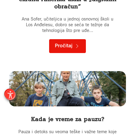
obračun”
Ana Sofer, učiteljica u jednoj osnovnoj školi u
Los Anđelesu, dobro se seća te težnje da
tehnologija što pre uđe…
Pročitaj
Kada je vreme za pauzu?
Pauza i detoks su veoma teške i važne teme koje