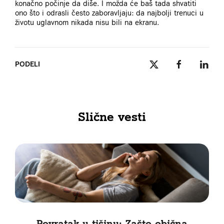
konačno počinje da diše. I možda će baš tada shvatiti
ono što i odrasli često zaboravljaju: da najbolji trenuci u
životu uglavnom nikada nisu bili na ekranu.
PODELI
Slične vesti
Povratak u tišinu: Zašto obična