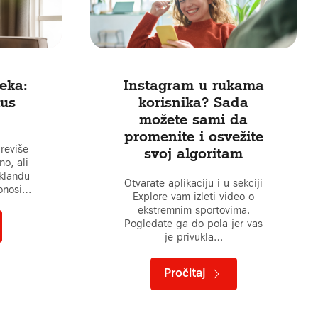
eka:
Instagram u rukama
kus
korisnika? Sada
možete sami da
promenite i osvežite
reviše
svoj algoritam
no, ali
Oklandu
Otvarate aplikaciju i u sekciji
donosi…
Explore vam izleti video o
ekstremnim sportovima.
Pogledate ga do pola jer vas
je privukla…
Pročitaj