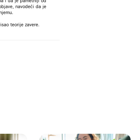
na i da je pametniji od
 objave, navodeći da je
 njemu.
isao teorije zavere.