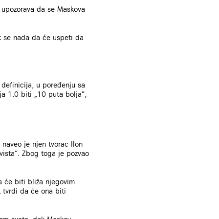
 i upozorava da se Maskova
sk se nada da će uspeti da
definicija, u poređenju sa
ja 1.0 biti „10 puta bolja”,
naveo je njen tvorac Ilon
ivista“. Zbog toga je pozvao
a će biti bliža njegovim
 tvrdi da će ona biti