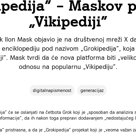
ipedija” – Maskov 
„Vikipediji”
k Ilon Mask objavio je na društvenoj mreži X 
n enciklopediju pod nazivom „Grokipedija”, koja 
ji”. Mask tvrdi da će nova platforma biti „veli
odnosu na popularnu „Vikipediju”.
digitalnapismenost
generacijaz
ija” će se oslanjati na četbota Grok koji je „sposoban da analizira 
 informacije”, da ih nakon toga prepravi dodavanjem „nedostajućeg 
” pristrasna, a da je „Grokipedija” projekat koji je „veoma važan za 