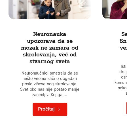
Neuronauka
S
upozorava da se
Sn
mozak ne zamara od
ver
skrolovanja, već od
stvarnog sveta
Ist
dru
Neuronaučnici smatraju da se
osm
nešto veoma slično događa i
komuni
posle višesatnog skrolovanja.
neko
Svet oko nas nije postao manje
zanimljiv. Knjiga,…
Pročitaj