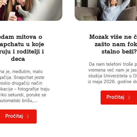
edam mitova o
Mozak više ne č
apchatu u koje
zašto nam fo
uju i roditelji i
stalno beži?
deca
Da nam telefoni troše p
vremena već nam je jas
ina je, međutim, malo
studija Univerziteta u 
gačija. Snapchat jeste
iz maja 2026. godine 
islio drugačiji način
kacije – fotografije traju
liko sekundi, poruke se
Pročitaj
automatski brišu,…
Pročitaj