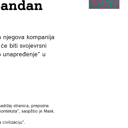
pandan
da njegova kompanija
će biti svojevrsni
ko unapređenje” u
sadržaj stranica, prepozna
konteksta”, saopštio je Mask.
civilizaciju”.