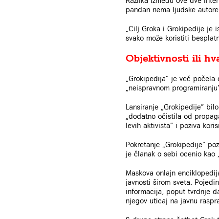
Razlika između ove dve inter
pandan nema ljudske autore 
„Cilj Groka i Grokipedije je 
svako može koristiti besplat
Objektivnosti ili h
„Grokipedija” je već počela 
„neispravnom programiranju”
Lansiranje „Grokipedije” bil
„dodatno očistila od propag
levih aktivista” i poziva kor
Pokretanje „Grokipedije” pozd
je članak o sebi ocenio kao 
Maskova onlajn enciklopedija
javnosti širom sveta. Pojedin
informacija, poput tvrdnje d
njegov uticaj na javnu raspra