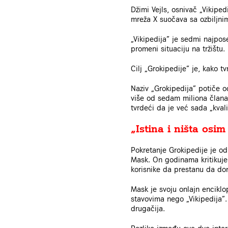
Džimi Vejls, osnivač „Vikipe
mreža X suočava sa ozbiljnim
„Vikipedija” je sedmi najpose
promeni situaciju na tržištu.
Cilj „Grokipedije” je, kako 
Naziv „Grokipedija” potiče o
više od sedam miliona članaka
tvrdeći da je već sada „kvali
„Istina i ništa osim
Pokretanje Grokipedije je od
Mask. On godinama kritikuje 
korisnike da prestanu da doni
Mask je svoju onlajn enciklop
stavovima nego „Vikipedija”. 
drugačija.