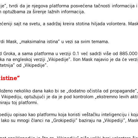
dije”, tvrdi da je njegova platforma posvećena tačnosti informacija
 optužbama za širenje lažnih informacija.
ćeniji sajt na svetu, a sadržaj kreira stotina hiljada volontera. Ma
tvrdi Mask, „maksimalna istina” u vezi sa svim temama.
d Groka, a sama platforma u verziji 0.1 već sadrži više od 885.000 
 na engleskoj verziji „Vikipedije”. Ilon Mask najavio je da će verzi
tetnija” od „Vikipedije”.
 istine”
loženo nekoliko dana kako bi se „dodatno očistila od propagande“, 
Vikipediju, optužujući je da je pod kontrolom „ekstremno levih akt
raju toj platformi.
ediju opisao kao platformu koja koristi veštačku inteligenciju i koj
Iako su mnogi članci na „Grokipediji” baziraju na „Vikipediji”, Mask