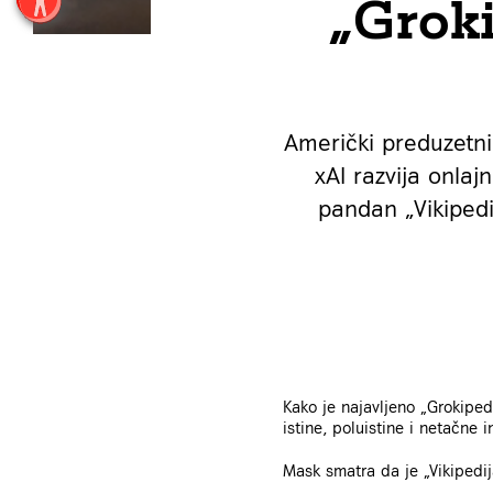
„Grok
Američki preduzetni
xAI razvija onlaj
pandan „Vikipedi
Kako je najavljeno „Grokiped
istine, poluistine i netačne
Mask smatra da je „Vikipedija