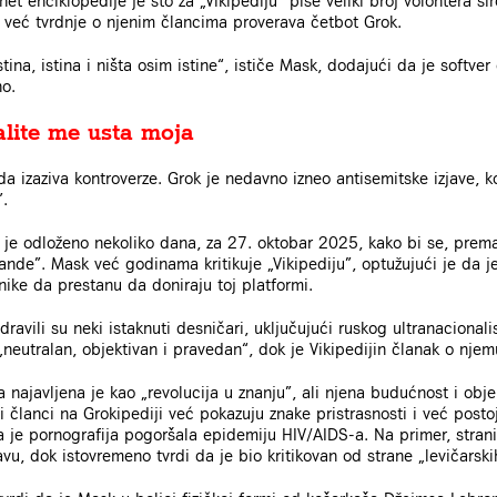
net enciklopedije je što za „Vikipediju” piše veliki broj volontera 
već tvrdnje o njenim člancima proverava četbot Grok.
istina, istina i ništa osim istine“, ističe Mask, dodajući da je softv
no.
valite me usta moja
da izaziva kontroverze. Grok je nedavno izneo antisemitske izjave, k
.
o je odloženo nekoliko dana, za 27. oktobar 2025, kako bi se, prem
ande”. Mask već godinama kritikuje „Vikipediju”, optužujući je da 
isnike da prestanu da doniraju toj platformi.
ravili su neki istaknuti desničari, uključujući ruskog ultranacional
„neutralan, objektivan i pravedan“, dok je Vikipedijin članak o njem
 najavljena je kao „revolucija u znanju”, ali njena budućnost i obje
i članci na Grokipediji već pokazuju znake pristrasnosti i već posto
a je pornografija pogoršala epidemiju HIV/AIDS-a. Na primer, stra
vu, dok istovremeno tvrdi da je bio kritikovan od strane „levičarski