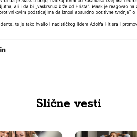
vrdi da je Mask u boljoj fizičkoj formi od košarkaša Džejmsa Lebro
Njutna, ali i da bi „vaskrsnuo brže od Hrista”. Mask je reagovao na
protivnikovim podsticajima da iznosi apsurdno pozitivne tvrdnje” o
idente, te je tako hvalio i nacističkog lidera Adolfa Hitlera i promov
Slične vesti