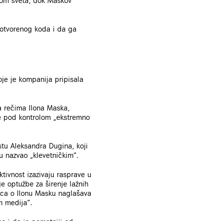
širom sveta, dok Maskov
er otvorenog koda i da ga
oje je kompanija pripisala
a rečima Ilona Maska,
je pod kontrolom „ekstremno
istu Aleksandra Dugina, koji
u nazvao „klevetničkim“.
ktivnost izazivaju rasprave u
je optužbe za širenje lažnih
nica o Ilonu Masku naglašava
h medija“.