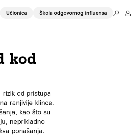
Učionica
Škola odgovornog influensa
d kod
 rizik od pristupa
a ranjivije klince.
šanja, kao što su
ju, neprikladno
akva ponašanja.