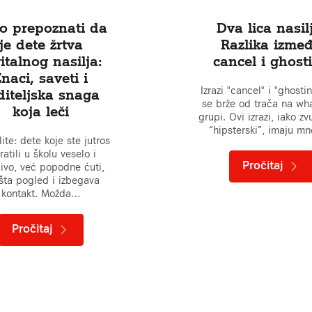
o prepoznati da
Dva lica nasil
je dete žrtva
Razlika izme
italnog nasilja:
cancel i ghost
naci, saveti i
Izrazi "cancel" i "ghostin
diteljska snaga
se brže od trača na wh
koja leči
grupi. Ovi izrazi, iako z
“hipsterski”, imaju m
ite: dete koje ste jutros
ratili u školu veselo i
Pročitaj
jivo, već popodne ćuti,
šta pogled i izbegava
kontakt. Možda…
Pročitaj