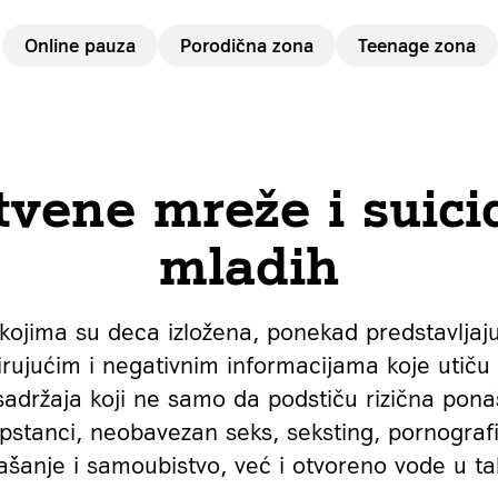
Online pauza
Porodična zona
Teenage zona
tvene mreže i suici
mladih
kojima su deca izložena, ponekad predstavljaju
ujućim i negativnim informacijama koje utiču n
z sadržaja koji ne samo da podstiču rizična pona
pstanci, neobavezan seks, seksting, pornografi
šanje i samoubistvo, već i otvoreno vode u t