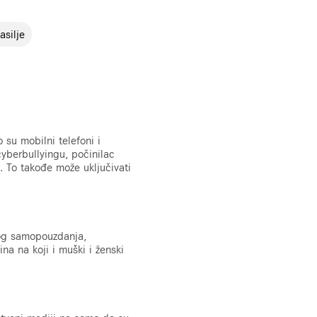
asilje
o su mobilni telefoni i
cyberbullyingu, počinilac
i. To takođe može uključivati
kog samopouzdanja,
ina na koji i muški i ženski