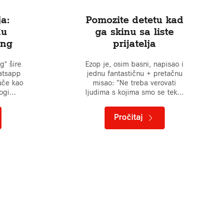
ja:
Pomozite detetu kad
đu
ga skinu sa liste
ing
prijatelja
g" šire
Ezop je, osim basni, napisao i
atsapp
jednu fantastičnu + pretačnu
vuče kao
misao: “Ne treba verovati
nogi…
ljudima s kojima smo se tek…
Pročitaj