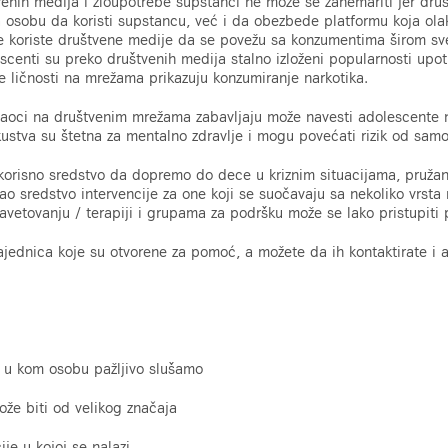
enih medija i zloupotrebe supstanci ne može se zanemariti jer dru
na osobu da koristi supstancu, već i da obezbede platformu koja ol
e koriste društvene medije da se povežu sa konzumentima širom sve
scenti su preko društvenih medija stalno izloženi popularnosti upo
e ličnosti na mrežama prikazuju konzumiranje narkotika.
žavaoci na društvenim mrežama zabavljaju može navesti adolescente
skustva su štetna za mentalno zdravlje i mogu povećati rizik od sam
 korisno sredstvo da dopremo do dece u kriznim situacijama, pružan
kao sredstvo intervencije za one koji se suočavaju sa nekoliko vrsta
avetovanju / terapiji i grupama za podršku može se lako pristupiti
zajednica koje su otvorene za pomoć, a možete da ih kontaktirate i
r u kom osobu pažljivo slušamo
že biti od velikog značaja
je u kojoj se nalazi.