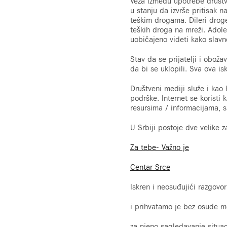
Veza između upotrebe društv
u stanju da izvrše pritisak 
teškim drogama. Dileri drog
teških droga na mreži. Adole
uobičajeno videti kako slavn
Stav da se prijatelji i obo
da bi se uklopili. Sva ova i
Društveni mediji služe i kao
podrške. Internet se koristi 
resursima / informacijama, s
U Srbiji postoje dve velike 
Za tebe- Važno je
Centar Srce
Iskren i neosuđujići razgovo
i prihvatamo je bez osude mo
za njeno sagledavanje situaci