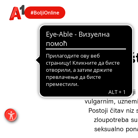
#BoljiOnline
Druš
Društveni mediji 
vulgarnim, uznemir
Postoji čitav ni
zloupotreba su
seksualno pona