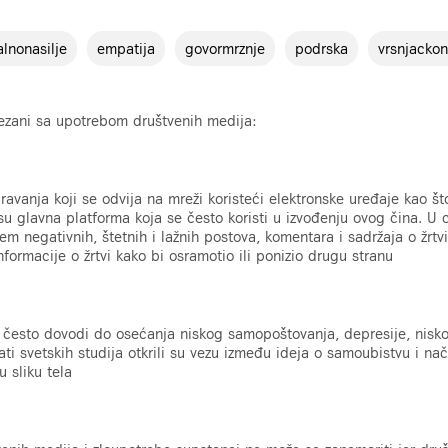
alnonasilje
empatija
govormrznje
podrska
vrsnjackon
vezani sa upotrebom društvenih medija:
iravanja koji se odvija na mreži koristeći elektronske uređaje kao št
 su glavna platforma koja se često koristi u izvođenju ovog čina. U 
em negativnih, štetnih i lažnih postova, komentara i sadržaja o žrtv
nformacije o žrtvi kako bi osramotio ili ponizio drugu stranu
 često dovodi do osećanja niskog samopoštovanja, depresije, nis
ati svetskih studija otkrili su vezu između ideja o samoubistvu i nač
u sliku tela