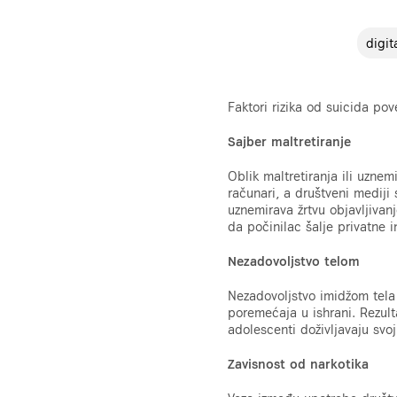
digit
Faktori rizika od suicida po
Sajber maltretiranje
Oblik maltretiranja ili uznem
računari, a društveni mediji
uznemirava žrtvu objavljivanj
da počinilac šalje privatne i
Nezadovoljstvo telom
Nezadovoljstvo imidžom tela
poremećaja u ishrani. Rezult
adolescenti doživljavaju svoj
Zavisnost od narkotika