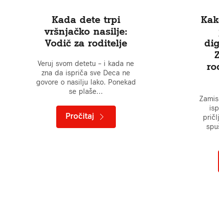
Kada dete trpi
Kak
vršnjačko nasilje:
Vodič za roditelje
dig
Z
Veruj svom detetu – i kada ne
ro
zna da ispriča sve Deca ne
govore o nasilju lako. Ponekad
se plaše…
Zamisl
isp
Pročitaj
pričl
spu