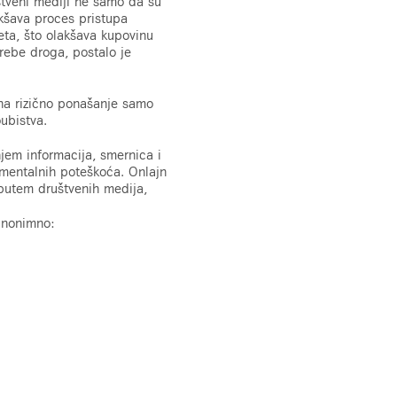
štveni mediji ne samo da su
akšava proces pristupa
ta, što olakšava kupovinu
trebe droga, postalo je
 na rizično ponašanje samo
oubistva.
jem informacija, smernica i
 mentalnih poteškoća. Onlajn
 putem društvenih medija,
 anonimno: