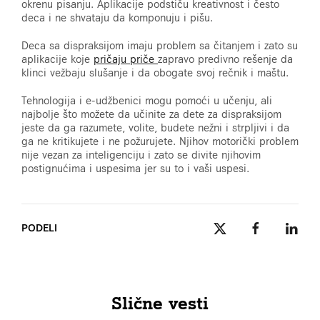
okrenu pisanju. Aplikacije podstiču kreativnost i često
deca i ne shvataju da komponuju i pišu.
Deca sa dispraksijom imaju problem sa čitanjem i zato su
aplikacije koje
pričaju priče
zapravo predivno rešenje da
klinci vežbaju slušanje i da obogate svoj rečnik i maštu.
Tehnologija i e-udžbenici mogu pomoći u učenju, ali
najbolje što možete da učinite za dete za dispraksijom
jeste da ga razumete, volite, budete nežni i strpljivi i da
ga ne kritikujete i ne požurujete. Njihov motorički problem
nije vezan za inteligenciju i zato se divite njihovim
postignućima i uspesima jer su to i vaši uspesi.
PODELI
Slične vesti