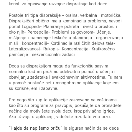
koristi za opisivanje razvojne dispraksije kod dece.
Postoje tri tipa dispraksije – oralna, verbalna i motorička.
Dispraksičari obično imaju kombinaciju problema, navodi
portal Logoped:- Planiranje pokreta i svest o prostoru i
oko njih- Percepcija- Problemi sa govorom- Učenje,
mišljenje i pamćenje: teškoće u planiranju i organizovanju
misli i koncentraciji- Kordinacija različitih delova tela-
Lateralizovanost- Rukopis- Koncentracija- Kratkoročno
pamćenje i sekvencionalni zadaci
Deca sa dispraksijom mogu da funkcionišu sasvim
normalno kad im pružimo adekvatnu pomoć u učenju i
obavljanju zadataka i svakodnevnim aktivnostima. Tu nam
u pomoć priskače net i mnogobrojne aplikacije koje em
su korisne, em i zabavne.
Pre nego što kupite aplikacije zasnovane na veštinama
kao što su programi za pravopis, pokušajte da pronađete
načine da motivišete svoju decu kroz privlačne
igrice
.
Ako uživaju u aplikaciji, videćete rezultate vrlo brzo.
“
Hajde da napišemo priču
” je siguran način da se deca