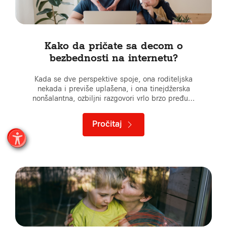
Kako da pričate sa decom o
bezbednosti na internetu?
Kada se dve perspektive spoje, ona roditeljska
nekada i previše uplašena, i ona tinejdžerska
nonšalantna, ozbiljni razgovori vrlo brzo pređu…
Pročitaj