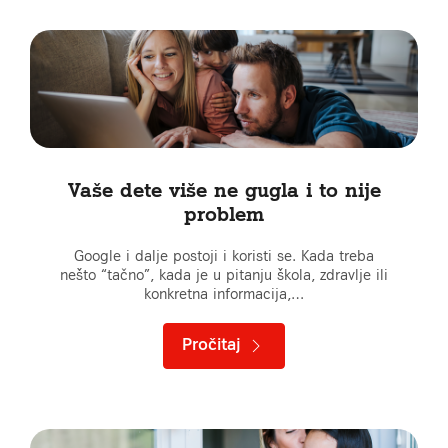
Vaše dete više ne gugla i to nije
problem
Google i dalje postoji i koristi se. Kada treba
nešto “tačno”, kada je u pitanju škola, zdravlje ili
konkretna informacija,…
Pročitaj