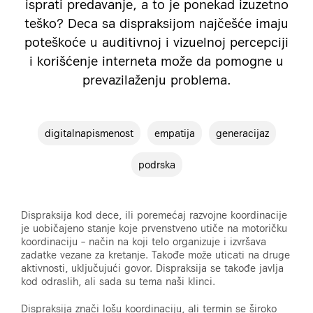
isprati predavanje, a to je ponekad izuzetno
teško? Deca sa dispraksijom najčešće imaju
poteškoće u auditivnoj i vizuelnoj percepciji
i korišćenje interneta može da pomogne u
prevazilaženju problema.
digitalnapismenost
empatija
generacijaz
podrska
Dispraksija kod dece, ili poremećaj razvojne koordinacije
je uobičajeno stanje koje prvenstveno utiče na motoričku
koordinaciju – način na koji telo organizuje i izvršava
zadatke vezane za kretanje. Takođe može uticati na druge
aktivnosti, uključujući govor. Dispraksija se takođe javlja
kod odraslih, ali sada su tema naši klinci.
Dispraksija znači lošu koordinaciju, ali termin se široko