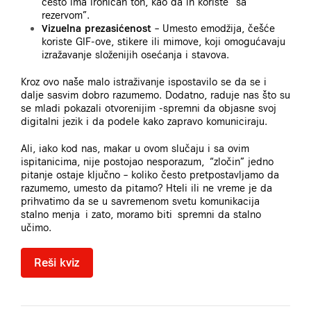
često ima ironičan ton, kao da ih koriste “sa
rezervom”.
Vizuelna prezasićenost
– Umesto emodžija, češće
koriste GIF-ove, stikere ili mimove, koji omogućavaju
izražavanje složenijih osećanja i stavova.
Kroz ovo naše malo istraživanje ispostavilo se da se i
dalje sasvim dobro razumemo. Dodatno, raduje nas što su
se mladi pokazali otvorenijim -spremni da objasne svoj
digitalni jezik i da podele kako zapravo komuniciraju.
Ali, iako kod nas, makar u ovom slučaju i sa ovim
ispitanicima, nije postojao nesporazum, “zločin” jedno
pitanje ostaje ključno – koliko često pretpostavljamo da
razumemo, umesto da pitamo? Hteli ili ne vreme je da
prihvatimo da se u savremenom svetu komunikacija
stalno menja i zato, moramo biti spremni da stalno
učimo.
Reši kviz