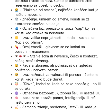
bliskosti i vrste odnosa. Često je određeno srce
rezervisano za posebnu osobu.
– “Plakanje od smeha”, najčešće korišćen kad je
nešto urnebesno.
– Značenje: umirem od smeha, koristi se za
ekstremno smešne situacije.
– Označava laž, preuzeto iz izraza “cap” koji se
koristi kao oznaka za neistinito.
– Izraz velike neprijatnosti ili stida – kao da se
“topiš od blama”.
– Ovaj emodži uglavnom se ne koristi sa
posebnim značenjem.
– Stanje šoka ili neverice, često u kontekstu
nečeg neočekivanog.
– Kada si zbunjen, ali pokušavaš da izgledaš
opušteno – nervozni osmeh.
– Izraz nežnosti, zahvalnosti ili ponosa – često se
koristi kada neko bude dirnut.
– “Klovn”, koristi se kada se neko ponaša glupo ili
se obruka.
– Označava bezobrazluk, zlobnu šalu ili nestašluk.
– Kada neko pokaže pamet, inteligenciju ili reši
nešto genijalno.
– Samopouzdanje, sređenost, “stav”- ili kada je