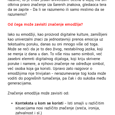
otkriva pravo značenje iza šarenih znakova, gledaoca tera
da se zapite – Da li se razumemo ili samo mislimo da se
razumemo?
Od čega može zavisiti značenje emodžija?
Iako su emodžiji, kao proizvod digitalne kulture, zamišljeni
kao univerzalni znaci za jednostavniji prenos emocija uz
tekstualnu poruku, danas su oni mnogo više od toga.
Može se reći da je to deo živog, nestabilnog jezika, koji
se menja iz dana u dan. To više nisu samo simboli, već
zasebni elemnti digitalnog dijaloga, koji kriju skrivene
poruke i namere, a njihovo značenje ne određuje simbol,
već osoba koja ga koristi. Upravo zato razgovor o
emodžijima nije trivijalan – nerazumevanje tog koda može
voditi do pogrešnih tumačenja, pa čak i do sukoba među
generacijama.
Značenje emodžija može zavisiti od:
Konteksta u kom se koristi
– Isti smajli u različitim
situacijama nosi različito značenje (sreća, ironija,
zahvalnost i sl.)