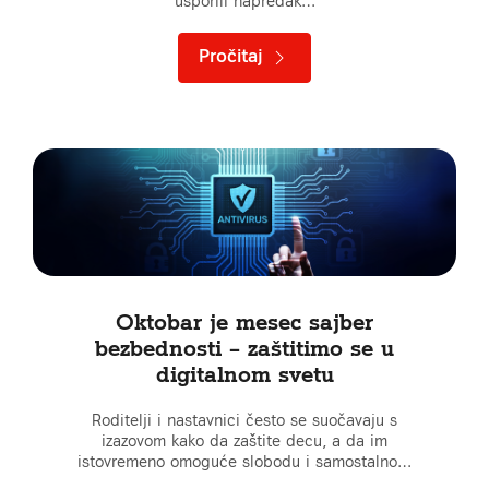
usporili napredak…
Pročitaj
Oktobar je mesec sajber
bezbednosti – zaštitimo se u
digitalnom svetu
Roditelji i nastavnici često se suočavaju s
izazovom kako da zaštite decu, a da im
istovremeno omoguće slobodu i samostalno…