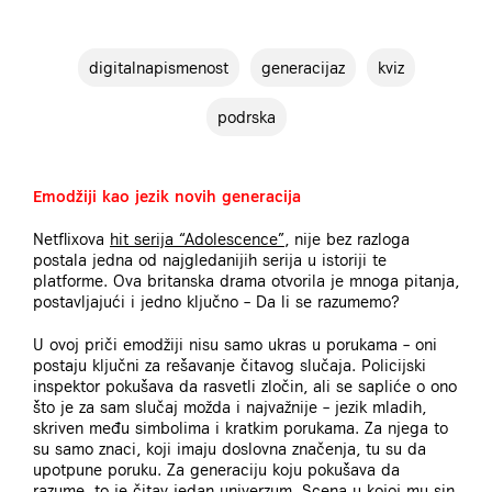
digitalnapismenost
generacijaz
kviz
podrska
Emodžiji kao jezik novih generacija
Netflixova
hit serija “Adolescence”
, nije bez razloga
postala jedna od najgledanijih serija u istoriji te
platforme. Ova britanska drama otvorila je mnoga pitanja,
postavljajući i jedno ključno – Da li se razumemo?
U ovoj priči emodžiji nisu samo ukras u porukama – oni
postaju ključni za rešavanje čitavog slučaja. Policijski
inspektor pokušava da rasvetli zločin, ali se sapliće o ono
što je za sam slučaj možda i najvažnije – jezik mladih,
skriven među simbolima i kratkim porukama. Za njega to
su samo znaci, koji imaju doslovna značenja, tu su da
upotpune poruku. Za generaciju koju pokušava da
razume, to je čitav jedan univerzum. Scena u kojoj mu sin