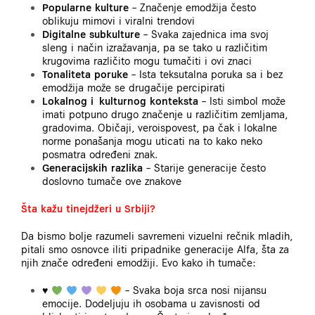
Popularne kulture
– Značenje emodžija često
oblikuju mimovi i viralni trendovi
Digitalne subkulture
– Svaka zajednica ima svoj
sleng i način izražavanja, pa se tako u različitim
krugovima različito mogu tumačiti i ovi znaci
Tonaliteta poruke
– Ista teksutalna poruka sa i bez
emodžija može se drugačije percipirati
Lokalnog i kulturnog konteksta
– Isti simbol može
imati potpuno drugo značenje u različitim zemljama,
gradovima. Običaji, veroispovest, pa čak i lokalne
norme ponašanja mogu uticati na to kako neko
posmatra određeni znak.
Generacijskih razlika
– Starije generacije često
doslovno tumače ove znakove
Šta kažu tinejdžeri u Srbiji?
Da bismo bolje razumeli savremeni vizuelni rečnik mladih,
pitali smo osnovce iliti pripadnike generacije Alfa, šta za
njih znače određeni emodžiji. Evo kako ih tumače:
♥️
– Svaka boja srca nosi nijansu
emocije. Dodeljuju ih osobama u zavisnosti od