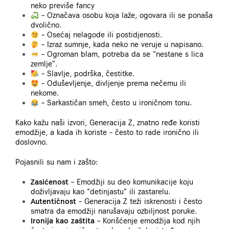
neko previše fancy
– Označava osobu koja laže, ogovara ili se ponaša
dvolično.
– Osećaj nelagode ili postidjenosti.
– Izraz sumnje, kada neko ne veruje u napisano.
– Ogroman blam, potreba da se “nestane s lica
zemlje”.
– Slavlje, podrška, čestitke.
– Oduševljenje, divljenje prema nečemu ili
nekome.
– Sarkastičan smeh, često u ironičnom tonu.
Kako kažu naši izvori, Generacija Z, znatno ređe koristi
emodžije, a kada ih koriste – često to rade ironično ili
doslovno.
Pojasnili su nam i zašto:
Zasićenost
– Emodžiji su deo komunikacije koju
doživljavaju kao “detinjastu” ili zastarelu.
Autentičnost
– Generacija Z teži iskrenosti i često
smatra da emodžiji narušavaju ozbiljnost poruke.
Ironija kao zaštita
– Korišćenje emodžija kod njih