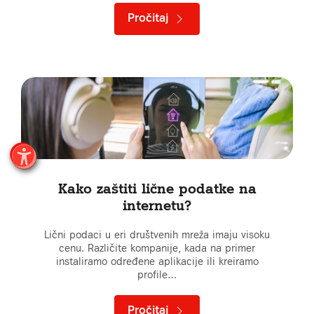
Pročitaj
Kako zaštiti lične podatke na
internetu?
Lični podaci u eri društvenih mreža imaju visoku
cenu. Različite kompanije, kada na primer
instaliramo određene aplikacije ili kreiramo
profile…
Pročitaj