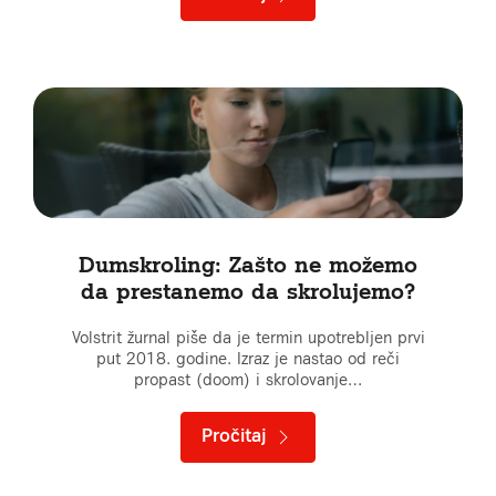
Dumskroling: Zašto ne možemo
da prestanemo da skrolujemo?
Volstrit žurnal piše da je termin upotrebljen prvi
put 2018. godine. Izraz je nastao od reči
propast (doom) i skrolovanje…
Pročitaj